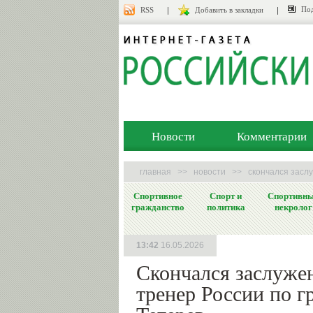
Под
RSS
Добавить в закладки
Новости
Комментарии
главная
>>
новости
>>
скончался засл
Спортивное
Спорт и
Спортивн
гражданство
политика
некролог
13:42
16.05.2026
Скончался заслуже
тренер России по г