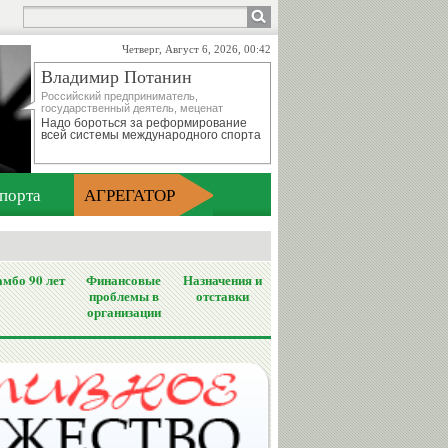
Четверг, Август 6, 2026, 00:42
Владимир Потанин
Российский предприниматель,
государственный деятель, меценат
Надо бороться за реформирование
всей системы международного спорта
порта
АГРЕГАТОР
мбо 90 лет
Финансовые
Назначения и
проблемы в
отставки
организации