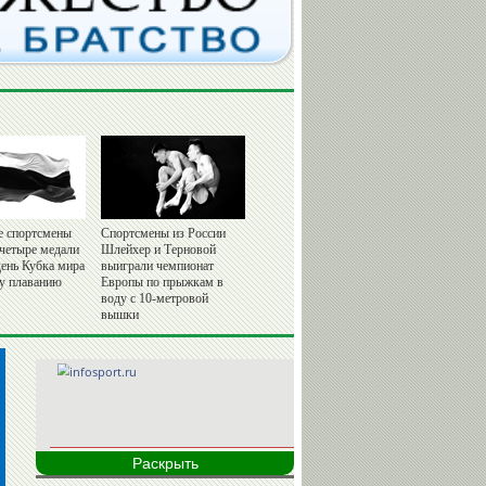
е спортсмены
Спортсмены из России
 четыре медали
Шлейхер и Терновой
день Кубка мира
выиграли чемпионат
у плаванию
Европы по прыжкам в
воду с 10-метровой
вышки
Раскрыть