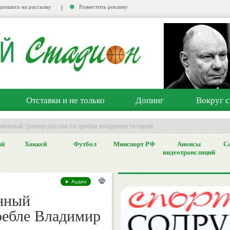
пишись на рассылку
Разместить рекламу
Отставки и не только
Допинг
Вокруг с
уженный тренер россии по гребле владимир тетерев
ый
Хоккей
Футбол
Минспорт РФ
Анонсы
Са
видеотрансляций
► Аудио
нный
ребле Владимир