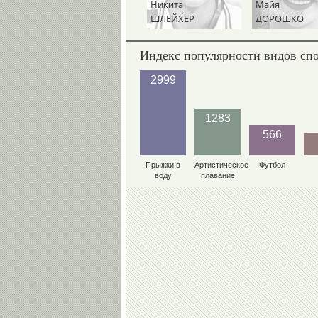
Рудольф
Никита
Майя
ПОЛЯНСКИЙ
ШЛЕЙХЕР
ДОРОШКО
Индекс популярности видов сп
2999
1283
566
Прыжки в
Артистическое
Футбол
воду
плавание