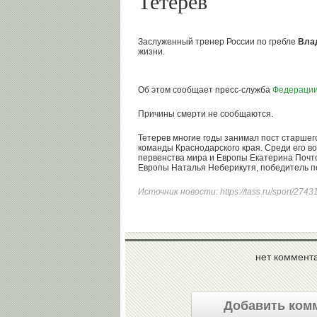
Тетерев
Заслуженный тренер России по гребле
Вла
жизни.
Об этом сообщает пресс-служба
Федерации
Причины смерти не сообщаются.
Тетерев многие годы занимал пост старшег
команды Краснодарского края. Среди его 
первенства мира и Европы Екатерина Почт
Европы Наталья Неберикутя, победитель п
Источник новости:
https://tass.ru/sport/274
нет коммент
Добавить ком