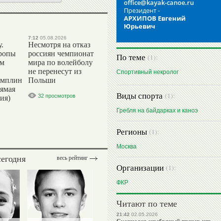
office@kayak-canoe.ru
Президент -
АРХИПОВ Евгений
Юрьевич
7:12
05.08.2026
.
Несмотря на отказ
ропы
россиян чемпионат
По теме
(1):
ым
мира по волейболу
не перенесут из
Спортивный некролог
амплин
Польши
рямая
Виды спорта
(1):
32 просмотров
ия)
Гребля на байдарках и каноэ
Регионы
(1):
Москва
сегодня
весь рейтинг
Организации
(1):
ФКР
Читают по теме
21:42
02.05.2026