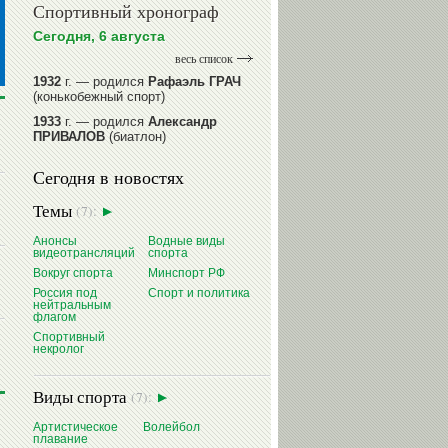
Спортивный хронограф
Сегодня, 6 августа
весь список
1932
г. — родился
Рафаэль ГРАЧ
(конькобежный спорт)
1933
г. — родился
Александр
ПРИВАЛОВ
(биатлон)
1939
г. — родился
Анатолий
Сегодня в новостях
ИОНОВ
(хоккей)
1939
г. — родился
Анатолий
Темы
(7):
ЦАРИК
(борьба вольная)
1946
Анонсы
г. — родился
Виктор
Водные виды
видеотрансляций
спорта
БАЖЕНОВ
(фехтование)
Вокруг спорта
Минспорт РФ
читать далее
Россия под
Спорт и политика
нейтральным
флагом
Спортивный
некролог
Виды спорта
(7):
Артистическое
Волейбол
плавание