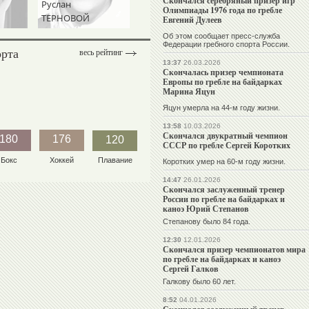
Скончался серебряный призер игр
Руслан
Олимпиады 1976 года по гребле
ТЕРНОВОЙ
Евгений Дулеев
Об этом сообщает пресс-служба
Федерации гребного спорта России.
орта
весь рейтинг
13:37
26.03.2026
Скончалась призер чемпионата
Европы по гребле на байдарках
Марина Яцун
Яцун умерла на 44-м году жизни.
13:58
10.03.2026
Скончался двукратный чемпион
180
176
120
СССР по гребле Сергей Коротких
Бокс
Хоккей
Плавание
Коротких умер на 60-м году жизни.
14:47
26.01.2026
Скончался заслуженный тренер
России по гребле на байдарках и
каноэ Юрий Степанов
Степанову было 84 года.
12:30
12.01.2026
Скончался призер чемпионатов мира
по гребле на байдарках и каноэ
Сергей Галков
Галкову было 60 лет.
8:52
04.01.2026