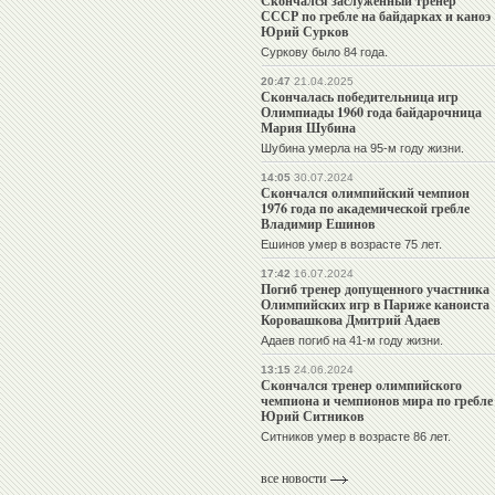
Скончался заслуженный тренер
СССР по гребле на байдарках и каноэ
Юрий Сурков
Суркову было 84 года.
20:47
21.04.2025
Скончалась победительница игр
Олимпиады 1960 года байдарочница
Мария Шубина
Шубина умерла на 95-м году жизни.
14:05
30.07.2024
Скончался олимпийский чемпион
1976 года по академической гребле
Владимир Ешинов
Ешинов умер в возрасте 75 лет.
17:42
16.07.2024
Погиб тренер допущенного участника
Олимпийских игр в Париже каноиста
Коровашкова Дмитрий Адаев
Адаев погиб на 41-м году жизни.
13:15
24.06.2024
Скончался тренер олимпийского
чемпиона и чемпионов мира по гребле
Юрий Ситников
Ситников умер в возрасте 86 лет.
все новости