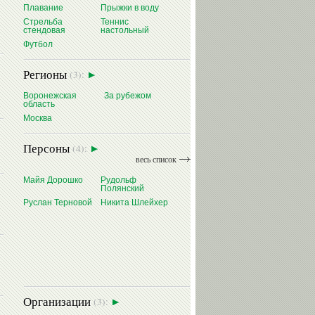
Плавание
Прыжки в воду
Стрельба
Теннис
стендовая
настольный
Футбол
Регионы
(3):
Воронежская
За рубежом
область
Москва
Персоны
(4):
весь список
Майя Дорошко
Рудольф
Полянский
Руслан Терновой
Никита Шлейхер
Организации
(3):