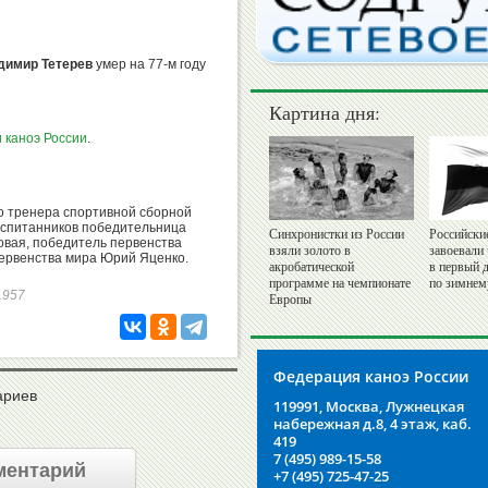
димир Тетерев
умер на 77-м году
Картина дня:
 каноэ России
.
о тренера спортивной сборной
воспитанников победительница
Синхронистки из России
Российски
овая, победитель первенства
взяли золото в
завоевали
ервенства мира Юрий Яценко.
акробатической
в первый 
программе на чемпионате
по зимнем
31957
Европы
Федерация каноэ России
ариев
119991, Москва, Лужнецкая
набережная д.8, 4 этаж, каб.
419
7 (495) 989-15-58
ментарий
+7 (495) 725-47-25