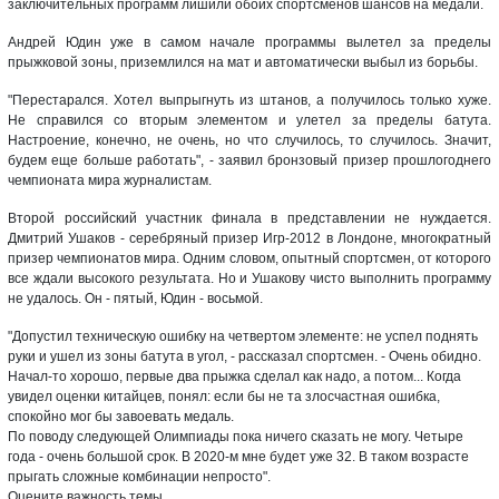
заключительных программ лишили обоих спортсменов шансов на медали.
Андрей Юдин уже в самом начале программы вылетел за пределы
прыжковой зоны, приземлился на мат и автоматически выбыл из борьбы.
"Перестарался. Хотел выпрыгнуть из штанов, а получилось только хуже.
Не справился со вторым элементом и улетел за пределы батута.
Настроение, конечно, не очень, но что случилось, то случилось. Значит,
будем еще больше работать", - заявил бронзовый призер прошлогоднего
чемпионата мира журналистам.
Второй российский участник финала в представлении не нуждается.
Дмитрий Ушаков - серебряный призер Игр-2012 в Лондоне, многократный
призер чемпионатов мира. Одним словом, опытный спортсмен, от которого
все ждали высокого результата. Но и Ушакову чисто выполнить программу
не удалось. Он - пятый, Юдин - восьмой.
"Допустил техническую ошибку на четвертом элементе: не успел поднять
руки и ушел из зоны батута в угол, - рассказал спортсмен. - Очень обидно.
Начал-то хорошо, первые два прыжка сделал как надо, а потом... Когда
увидел оценки китайцев, понял: если бы не та злосчастная ошибка,
спокойно мог бы завоевать медаль.
По поводу следующей Олимпиады пока ничего сказать не могу. Четыре
года - очень большой срок. В 2020-м мне будет уже 32. В таком возрасте
прыгать сложные комбинации непросто".
Оцените важность темы