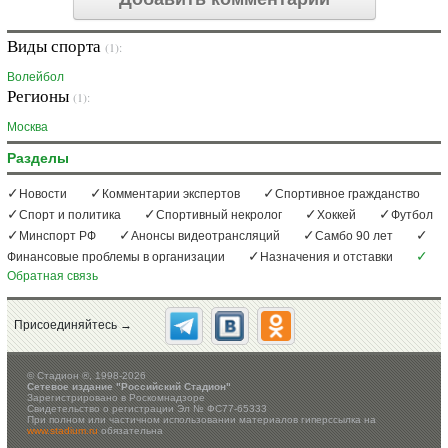
Виды спорта
(1):
Волейбол
Регионы
(1):
Москва
Разделы
Новости
Комментарии экспертов
Спортивное гражданство
Спорт и политика
Спортивный некролог
Хоккей
Футбол
Минспорт РФ
Анонсы видеотрансляций
Самбо 90 лет
Финансовые проблемы в организации
Назначения и отставки
Обратная связь
Присоединяйтесь →
©
Стадион ®, 1998-2026
Сетевое издание "Российский Стадион"
Зарегистрировано в Роскомнадзоре
Свидетельство о регистрации Эл № ФС77-65333
При полном или частичном использовании материалов гиперссылка на
www.stadium.ru
обязательна