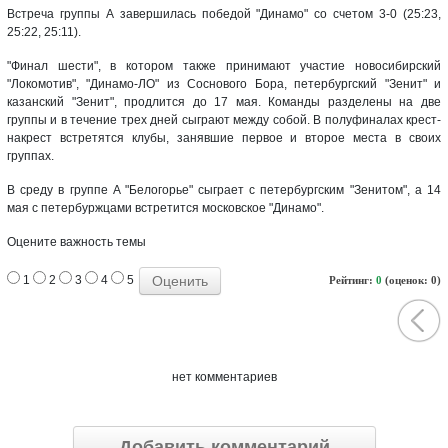
Встреча группы А завершилась победой "Динамо" со счетом 3-0 (25:23,
25:22, 25:11).
"Финал шести", в котором также принимают участие новосибирский
"Локомотив", "Динамо-ЛО" из Соснового Бора, петербургский "Зенит" и
казанский "Зенит", продлится до 17 мая. Команды разделены на две
группы и в течение трех дней сыграют между собой. В полуфиналах крест-
накрест встретятся клубы, занявшие первое и второе места в своих
группах.
В среду в группе A "Белогорье" сыграет с петербургским "Зенитом", а 14
мая с петербуржцами встретится московское "Динамо".
Оцените важность темы
1
2
3
4
5
Рейтинг:
0
(оценок: 0)
нет комментариев
Добавить комментарий