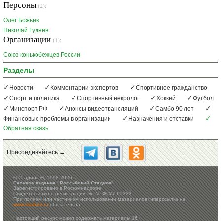
Персоны
(2):
Олег Божьев
Николай Гуляев
Организации
(1):
Союз конькобежцев России
Разделы
Новости
Комментарии экспертов
Спортивное гражданство
Спорт и политика
Спортивный некролог
Хоккей
Футбол
Минспорт РФ
Анонсы видеотрансляций
Самбо 90 лет
Финансовые проблемы в организации
Назначения и отставки
Обратная связь
Присоединяйтесь →
©
Стадион ®, 1998-2026
Сетевое издание "Российский Стадион"
Зарегистрировано в Роскомнадзоре
Свидетельство о регистрации Эл № ФС77-65333
При полном или частичном использовании материалов гиперссылка на
www.stadium.ru
обязательна
Настоящий ресурс может содержать материалы 16+