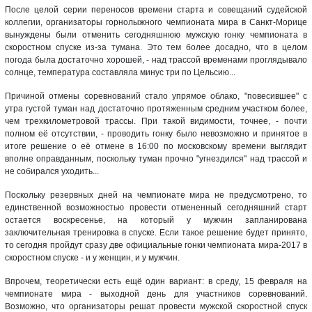
После целой серии переносов времени старта и совещаний судейской
коллегии, организаторы горнолыжного чемпионата мира в Санкт-Морице
вынуждены были отменить сегодняшнюю мужскую гонку чемпионата в
скоростном спуске из-за тумана. Это тем более досадно, что в целом
погода была достаточно хорошей, - над трассой временами проглядывало
солнце, температура составляла минус три по Цельсию...
Причиной отмены соревнований стало упрямое облако, "повесившее" с
утра густой туман над достаточно протяженным средним участком более,
чем трехкилометровой трассы. При такой видимости, точнее, - почти
полном её отсутствии, - проводить гонку было невозможно и принятое в
итоге решение о её отмене в 16:00 по московскому времени выглядит
вполне оправданным, поскольку туман прочно "угнездился" над трассой и
не собирался уходить...
Поскольку резервных дней на чемпионате мира не предусмотрено, то
единственной возможностью провести отмененный сегодняшний старт
остается воскресенье, на который у мужчин запланирована
заключительная тренировка в спуске. Если такое решение будет принято,
то сегодня пройдут сразу две официальные гонки чемпионата мира-2017 в
скоростном спуске - и у женщин, и у мужчин.
Впрочем, теоретически есть ещё один вариант: в среду, 15 февраля на
чемпионате мира - выходной день для участников соревнований.
Возможно, что организаторы решат провести мужской скоростной спуск