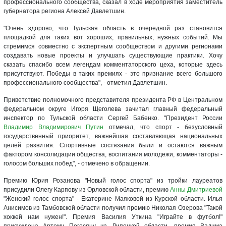
профессионального сообщества, сказал в ходе мероприятия заместитель
губернатора региона Алексей Давлетшин.
"Очень здорово, что Тульская область в очередной раз становится
площадкой для таких вот хороших, правильных, нужных событий. Мы
стремимся совместно с экспертным сообществом и другими регионами
создавать новые проекты и улучшать существующие практики. Хочу
сказать спасибо всем легендам комментаторского цеха, которые здесь
присутствуют. Победы в таких премиях - это признание всего большого
профессионального сообщества", - отметил Давлетшин.
Приветствие полномочного представителя президента РФ в Центральном
федеральном округе Игоря Щеголева зачитал главный федеральный
инспектор по Тульской области Сергей Бабенко. "Президент России
Владимир Владимирович Путин
отмечал, что спорт - безусловный
государственный приоритет, важнейшая составляющая национальных
целей развития. Спортивные состязания были и остаются важным
фактором консолидации общества, воспитания молодежи, комментаторы -
голосом больших побед", - отмечено в обращении.
Премию Юрия Розанова "Новый голос спорта" из тройки лауреатов
присудили Олегу Карпову из Орловской области, премию
Анны Дмитриевой
"Женский голос спорта" - Екатерине Маяковой из Курской области. Илья
Анисимов из Тамбовской области получил премию Николая Озерова "Такой
хоккей нам нужен!". Премия Василия Уткина "Играйте в футбол!"
присуждена Артему Погосяну из Липецкой области, премия Вадима