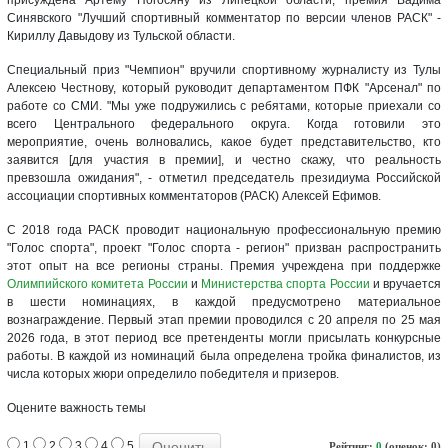
Синявского "Лучший спортивный комментатор по версии членов РАСК" -
Кириллу Давыдову из Тульской области.
Специальный приз "Чемпион" вручили спортивному журналисту из Тулы
Алексею Честнову, который руководит департаментом ПФК "Арсенал" по
работе со СМИ. "Мы уже подружились с ребятами, которые приехали со
всего Центрального федерального округа. Когда готовили это
мероприятие, очень волновались, какое будет представительство, кто
заявится [для участия в премии], и честно скажу, что реальность
превзошла ожидания", - отметил председатель президиума Российской
ассоциации спортивных комментаторов (РАСК) Алексей Ефимов.
С 2018 года РАСК проводит национальную профессиональную премию
"Голос спорта", проект "Голос спорта - регион" призван распространить
этот опыт на все регионы страны. Премия учреждена при поддержке
Олимпийского комитета России
и
Министерства спорта России
и вручается
в шести номинациях, в каждой предусмотрено материальное
вознаграждение. Первый этап премии проводился с 20 апреля по 25 мая
2026 года, в этот период все претенденты могли присылать конкурсные
работы. В каждой из номинаций была определена тройка финалистов, из
числа которых жюри определило победителя и призеров.
Оцените важность темы
1
2
3
4
5
Рейтинг:
0
(оценок: 0)