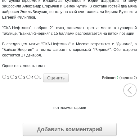
по дублю оформили Владислав Кузнецов и Юрий Шардаков, по мячу
забросили Александр Егорычев и Семен Чупин. В составе гостей два мяча
забросил Эмиль Бихузин, по голу на свой счет записали Кирилл Бутенко и
Евгений Филиппов.
"СКА-Нефтяник", набрав 21 очко, занимает третье место в турнирной
таблице, "Байкал-Энергия" с 15 баллами располагается на пятой позиции.
В следующем матче "СКА-Нефтяник" в Москве встретится с "Динамо", а
"Байкал-Энергия" в гостях сыграет с кировской "Родиной". Обе встречи
состоятся 17 декабря.
Оцените важность темы
1
2
3
4
5
Рейтинг:
0
(оценок: 0)
нет комментариев
Добавить комментарий