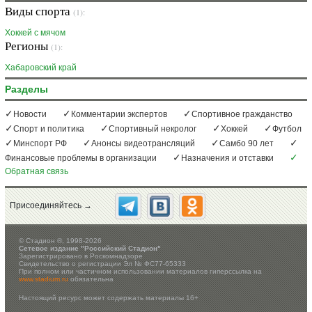
Виды спорта
(1):
Хоккей с мячом
Регионы
(1):
Хабаровский край
Разделы
Новости
Комментарии экспертов
Спортивное гражданство
Спорт и политика
Спортивный некролог
Хоккей
Футбол
Минспорт РФ
Анонсы видеотрансляций
Самбо 90 лет
Финансовые проблемы в организации
Назначения и отставки
Обратная связь
Присоединяйтесь →
©
Стадион ®, 1998-2026
Сетевое издание "Российский Стадион"
Зарегистрировано в Роскомнадзоре
Свидетельство о регистрации Эл № ФС77-65333
При полном или частичном использовании материалов гиперссылка на
www.stadium.ru
обязательна
Настоящий ресурс может содержать материалы 16+