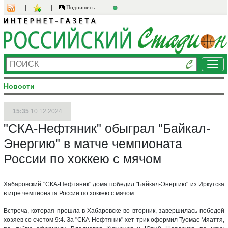
Подпишись
Ме
Новости
15:35
10.12.2024
"СКА-Нефтяник" обыграл "Байкал-
Энергию" в матче чемпионата
России по хоккею с мячом
Хабаровский "СКА-Нефтяник" дома победил "Байкал-Энергию" из Иркутска
в игре чемпионата России по хоккею с мячом.
Встреча, которая прошла в Хабаровске во вторник, завершилась победой
хозяев со счетом 9:4. За "СКА-Нефтяник" хет-трик оформил Туомас Мяаття,