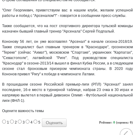
"Олег Георгиевич, приветствуем вас в нашем клубе, желаем успешной
работы и побед с "Арсеналом"!" - говорится в сообщении пресс-службы.
Также сообщается, что на пост спортивного директора тульской команды
назначен бывший главный тренер "Арсенала" Сергей Подпалый.
Кононову 56 лет, он уже возглавлял "Арсенал" в начале сезона-2018/19.
Также специалист был главным тренером в "Краснодаре", грозненском
"Тереке" (сейчас "Ахмат"), московском "Спартаке", украинских "Карпатах",
"Севастополе", латвийской "Риге". Под руководством специалиста
"Краснодар" в сезоне-2013/14 вышел в финал Кубка России, а в следующем
сезоне стал бронзовым призером чемпионата страны. В 2020 году
Кононов привел "Ригу" к победе в чемпионате Латвии.
В прошедшем сезоне Российской премьер-лиги (РПЛ) "Арсенал" занял
последнее, 16-е место в турнирной таблице, набрав 23 очка в 30 играх и
напрямую вылетел в первый дивизион Олимп - Футбольной национальной
лиги (ФНЛ-1).
Оцените важность темы
1
2
3
4
5
Рейтинг:
0
(оценок: 0)