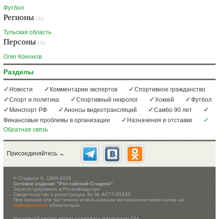
Футбол
Регионы
(1):
Тульская область
Персоны
(1):
Олег Кононов
Разделы
Новости
Комментарии экспертов
Спортивное гражданство
Спорт и политика
Спортивный некролог
Хоккей
Футбол
Минспорт РФ
Анонсы видеотрансляций
Самбо 90 лет
Финансовые проблемы в организации
Назначения и отставки
Обратная связь
Присоединяйтесь →
©
Стадион ®, 1998-2026
Сетевое издание "Российский Стадион"
Зарегистрировано в Роскомнадзоре
Свидетельство о регистрации Эл № ФС77-65333
При полном или частичном использовании материалов гиперссылка на
www.stadium.ru
обязательна
Настоящий ресурс может содержать материалы 16+