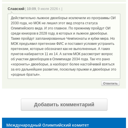
Славский
|
10:09
, 9 июля 2026 г. |
Действительно лыжное двоеборье исключили из программы ОИ
2030 года, но МОК не лишил этот вид спорта статуса
Олимпийского вида. И это главное. По прежнему пройдут ОИ
среди юниоров в 2028 году, в которых и лыжное двоеборье.
Также пройдут запланированные Чемпионаты и кубки мира. Но
МОК предъявил претензии ФИС и поставил условия устранить
претензии, которые обозначил как не выполненные. А таких
пунктов набирается 11 их 14. А затем МОК рассмотрит вопрос
об участии двоеборцев в Олимпиаде 2034 года. Так что рано
«хоронить» двоеборье, а наоборот более настойчивей взяться
за его дальнейшее развитие, поскольку прыжки и двоеборье это
«родные братья».
Ответить
Добавить комментарий
Международный Олимпийский комитет