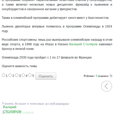
а также включат несколько новых дисциплин: фрирайд у лыжников и
сноубордистов и синхронное катание у фигуристов.
Также в олимпийской программе дебютирует сингл-микст у биатлонистов.
Лыжное двоеборье впервые появилось в программе Олимпиады в 1924
году.
Российские спортсмены лишь раз выигрывали олимпийскую награду в этом
виде спорта, в 1998 году на Играх в Нагано
Валерий Столяров
завоевал
бронзу в личной гонке.
Олимпиада 2030 года пройдет с 1 по 17 февраля во Франции.
Оцените важность темы
1
2
3
4
5
Рейтинг:
5
(оценок: 7)
Узнать больше о персонах из публикации:
Валерий
СТОЛЯРОВ