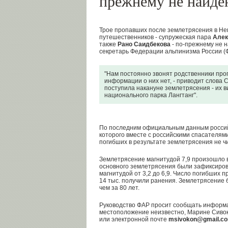
прежнему не найде
Трое пропавших после землетрясения в Не
путешественников - супружеская пара
Алек
также
Рано Саидбекова
- по-прежнему не 
секретарь Федерации альпинизма России 
"Нам постоянно звонят родственники проп
информации о них нет, - приводит слова 
поступила накануне землетрясения - их в
национального парка Лангтанг".
По последним официальным данным россий
которого вместе с российскими спасателям
погибших в результате землетрясения не ч
Землетрясение магнитудой 7,9 произошло 
основного землетрясения были зафиксиров
магнитудой от 3,2 до 6,9. Число погибших п
14 тыс. получили ранения. Землетрясение
чем за 80 лет.
Руководство ФАР просит сообщать информа
местоположение неизвестно, Марине Сиво
или электронной почте
msivokon@gmail.c