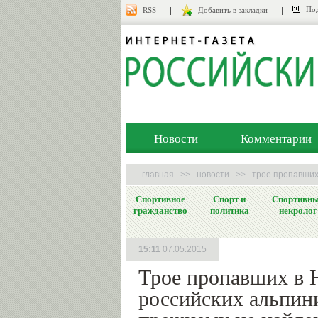
Под
RSS
Добавить в закладки
Новости
Комментарии
главная
>>
новости
>>
трое пропавших
Спортивное
Спорт и
Спортивн
гражданство
политика
некролог
15:11
07.05.2015
Трое пропавших в 
российских альпин