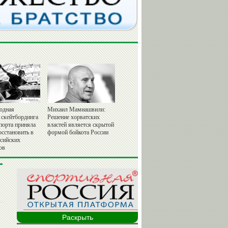
одная
Михаил Мамиашвили:
 скейтбординга
Решение хорватских
порта приняла
властей является скрытой
осстановить в
формой бойкота России
ссийских
ов
Раскрыть