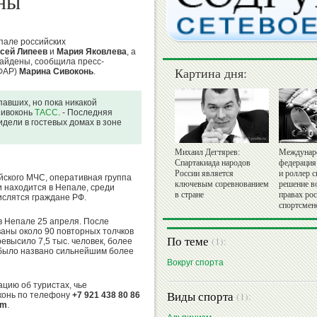
ны
пале российских
сей Липеев
и
Мария Яковлева
, а
найдены, сообщила пресс-
Картина дня:
(ФАР)
Марина Сивоконь
.
авших, но пока никакой
Сивоконь
ТАСС
. - Последняя
идели в гостевых домах в зоне
Михаил Дегтярев:
Междунар
Спартакиада народов
федерация
России является
и роллер с
ского МЧС, оперативная группа
ключевым соревнованием
решение в
и находится в Непале, среди
в стране
правах ро
ислятся граждане РФ.
спортсмен
в Непале 25 апреля. После
аны около 90 повторных толчков
По теме
(1):
ревысило 7,5 тыс. человек, более
 было названо сильнейшим более
Вокруг спорта
цию об туристах, чье
Виды спорта
(1):
конь по телефону
+7 921 438 80 86
om
.