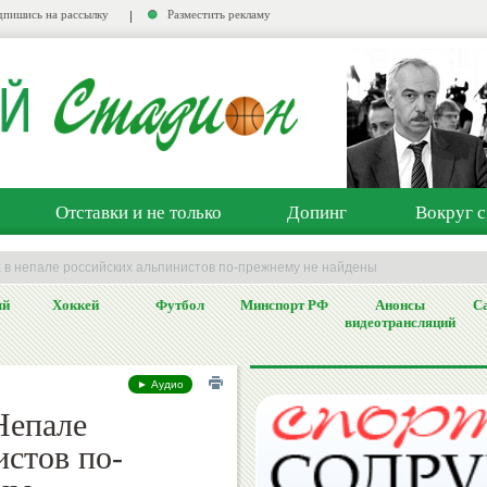
пишись на рассылку
Разместить рекламу
Отставки и не только
Допинг
Вокруг с
 в непале российских альпинистов по-прежнему не найдены
ый
Хоккей
Футбол
Минспорт РФ
Анонсы
Са
видеотрансляций
► Аудио
Непале
истов по-