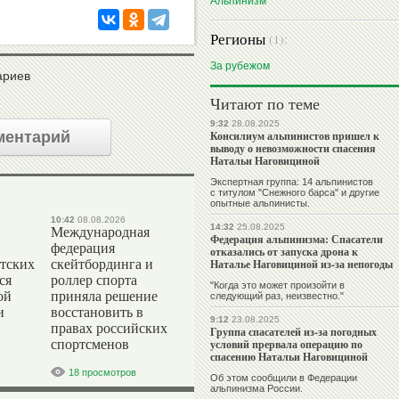
Альпинизм
Регионы
(1):
За рубежом
ариев
Читают по теме
9:32
28.08.2025
ментарий
Консилиум альпинистов пришел к
выводу о невозможности спасения
Натальи Наговициной
Экспертная группа: 14 альпинистов
с титулом "Снежного барса" и другие
опытные альпинисты.
10:42
08.08.2026
14:32
25.08.2025
Международная
Федерация альпинизма: Спасатели
федерация
отказались от запуска дрона к
тских
скейтбординга и
Наталье Наговициной из-за непогоды
ся
роллер спорта
"Когда это может произойти в
ой
приняла решение
следующий раз, неизвестно."
и
восстановить в
9:12
23.08.2025
правах российских
Группа спасателей из-за погодных
спортсменов
условий прервала операцию по
спасению Натальи Наговициной
18 просмотров
Об этом сообщили в Федерации
альпинизма России.