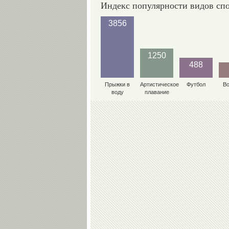
Индекс популярности видов сп
3856
1250
488
Прыжки в
Артистическое
Футбол
В
воду
плавание