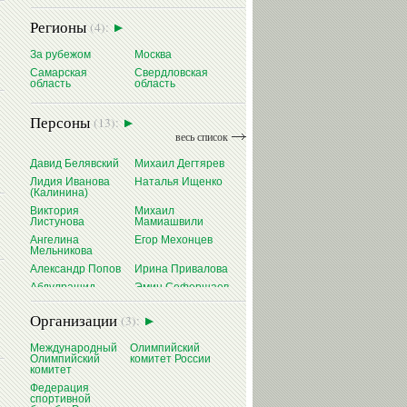
Регионы
(4):
За рубежом
Москва
Самарская
Свердловская
область
область
Персоны
(13):
весь список
Давид Белявский
Михаил Дегтярев
Лидия Иванова
Наталья Ищенко
(Калинина)
Виктория
Михаил
Листунова
Мамиашвили
Ангелина
Егор Мехонцев
Мельникова
Александр Попов
Ирина Привалова
Абдулрашид
Эмин Сефершаев
Садулаев
Виталий Щербо
Организации
(3):
Международный
Олимпийский
Олимпийский
комитет России
комитет
Федерация
спортивной