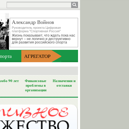
Александр Войнов
Руководитель проекта Цифровая
платформа "Спортивная Россия"
Жизнь показывает, что ждать пока нас
вернут – не логично и деструктивно
для развития российского спорта
порта
АГРЕГАТОР
мбо 90 лет
Финансовые
Назначения и
проблемы в
отставки
организации