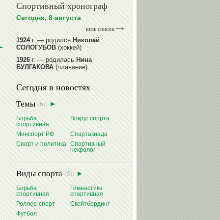
Спортивный хронограф
Сегодня, 8 августа
весь список
1924
г. — родился
Николай
СОЛОГУБОВ
(хоккей)
1926
г. — родилась
Нина
БУЛГАКОВА
(плавание)
1941
г. — родилась
Равиля
Сегодня в новостях
ПРОКОПЕНКО (САЛИМОВА)
(баскетбол)
Темы
(6):
1964
г. — родился
Николай
ЖУРАВСКИЙ
(гребля на байдарках
Борьба
Вокруг спорта
и каноэ)
спортивная
1964
г. — родился
Юрий ХМЫЛЕВ
Минспорт РФ
Спартакиада
(хоккей)
Спорт и политика
Спортивный
некролог
читать далее
Виды спорта
(5):
Борьба
Гимнастика
спортивная
спортивная
Роллер-спорт
Скейтбординг
Футбол