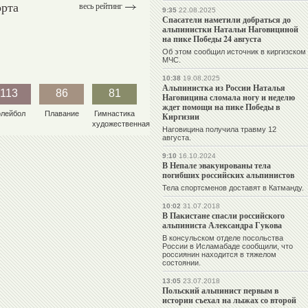
орта
весь рейтинг
9:35
22.08.2025
Спасатели наметили добраться до
альпинистки Натальи Наговициной
на пике Победы 24 августа
Об этом сообщил источник в киргизском
МЧС.
10:38
19.08.2025
Альпинистка из России Наталья
113
86
81
Наговицина сломала ногу и неделю
ждет помощи на пике Победы в
олейбол
Плавание
Гимнастика
Киргизии
художественная
Наговицина получила травму 12
августа.
9:10
16.10.2024
В Непале эвакуированы тела
погибших российских альпинистов
Тела спортсменов доставят в Катманду.
10:02
31.07.2018
В Пакистане спасли российского
альпиниста Александра Гукова
В консульском отделе посольства
России в Исламабаде сообщили, что
россиянин находится в тяжелом
состоянии.
13:05
23.07.2018
Польский альпинист первым в
истории съехал на лыжах со второй