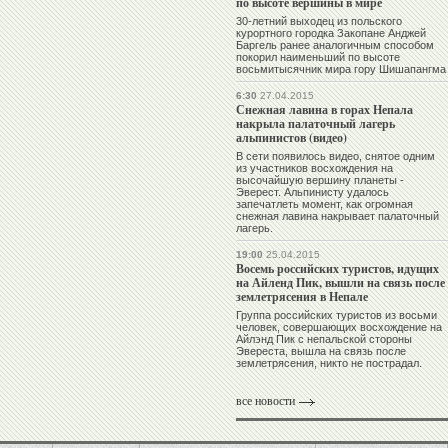
по высоте вершины в мире
30-летний выходец из польского
курортного городка Закопане Анджей
Баргель ранее аналогичным способом
покорил наименьший по высоте
восьмитысячник мира гору Шишапангма
6:30
27.04.2015
Снежная лавина в горах Непала
накрыла палаточный лагерь
альпинистов (видео)
В сети появилось видео, снятое одним
из участников восхождения на
высочайшую вершину планеты -
Эверест. Альпинисту удалось
запечатлеть момент, как огромная
снежная лавина накрывает палаточный
лагерь.
19:00
25.04.2015
Восемь российских туристов, идущих
на Айленд Пик, вышли на связь после
землетрясения в Непале
Группа российских туристов из восьми
человек, совершающих восхождение на
Айлэнд Пик с непальской стороны
Эвереста, вышла на связь после
землетрясения, никто не пострадал.
все новости