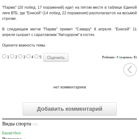
"Парма" (20 побед, 17 поражений) идет на пятом месте в таблице Единой
лиги ВТБ, где "Енисей" (14 побед, 22 поражения) располагается на восьмой
строчке.
В следующем матче "Парма" примет "Самару" 8 апреля. "Енисей" 11
апреля сыграет с саратовским "Автодором" в гостях.
Оцените важность темы
1
2
3
4
5
Рейтинг:
0
(оценок: 0)
нет комментариев
Добавить комментарий
Виды спорта
(1):
Баскетбол
Регионы