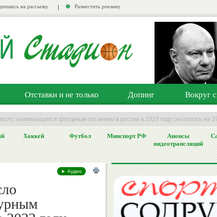
пишись на рассылку
Разместить рекламу
Отставки и не только
Допинг
Вокруг с
исло занимающихся фигурным катанием в россии в 2023 году снизилось на 37
ый
Хоккей
Футбол
Минспорт РФ
Анонсы
Са
видеотрансляций
► Аудио
сло
урным