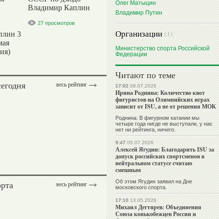
Олег Матыцин
Владимир Каплин
Владимир Путин
27 просмотров
Организации
(1):
плин 3
мая
Министерство спорта Российской
ия)
Федерации
Читают по теме
сегодня
весь рейтинг
17:02
08.07.2026
Ирина Роднина: Количество квот
фигуристов на Олимпийских играх
зависит от ISU, а не от решения МОК
Роднина: В фигурном катании мы
четыре года нигде не выступали, у нас
нет ни рейтинга, ничего.
9:47
05.07.2026
Алексей Ягудин: Благодарить ISU за
допуск российских спортсменов в
нейтральном статусе считаю
смешным
Об этом Ягудин заявил на Дне
орта
весь рейтинг
московского спорта.
17:10
13.05.2026
Михаил Дегтярев: Объединения
Союза конькобежцев России и