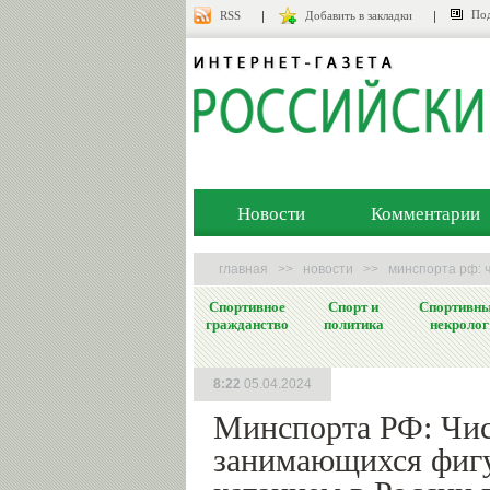
Под
RSS
Добавить в закладки
Новости
Комментарии
главная
>>
новости
>>
минспорта рф: ч
Спортивное
Спорт и
Спортивн
гражданство
политика
некролог
8:22
05.04.2024
Минспорта РФ: Чи
занимающихся фиг