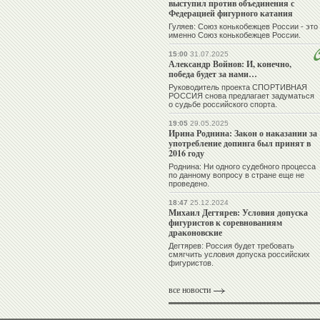
выступил против объединения с
Федерацией фигурного катания
Гуляев: Союз конькобежцев России - это
именно Союз конькобежцев России.
15:00
31.07.2025
Александр Войнов: И, конечно,
победа будет за нами…
Руководитель проекта СПОРТИВНАЯ
РОССИЯ снова предлагает задуматься
о судьбе российского спорта.
19:05
29.05.2025
Ирина Роднина: Закон о наказании за
употребление допинга был принят в
2016 году
Роднина: Ни одного судебного процесса
по данному вопросу в стране еще не
проведено.
18:47
25.12.2024
Михаил Дегтярев: Условия допуска
фигуристов к соревнованиям
драконовские
Дегтярев: Россия будет требовать
смягчить условия допуска российских
фигуристов.
все новости