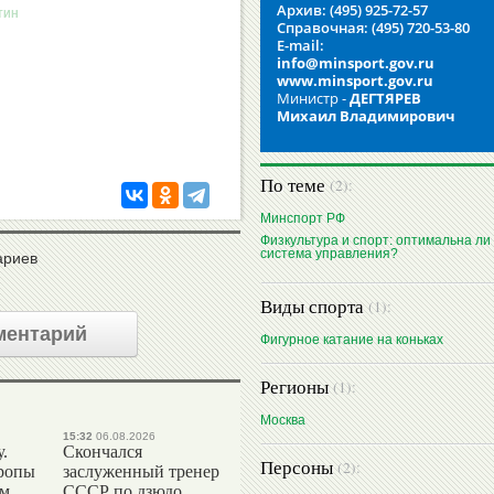
Архив: (495) 925-72-57
Справочная: (495) 720-53-80
E-mail:
info@minsport.gov.ru
www.minsport.gov.ru
Министр -
ДЕГТЯРЕВ
Михаил Владимирович
По теме
(2):
Минспорт РФ
Физкультура и спорт: оптимальна ли
система управления?
ариев
Виды спорта
(1):
ментарий
Фигурное катание на коньках
Регионы
(1):
Москва
15:32
06.08.2026
.
Скончался
Персоны
(2):
ропы
заслуженный тренер
ым
СССР по дзюдо