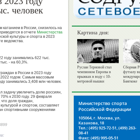
в 2023 году
ыс. человек
 катанием в России, снизилось на
Картина дня:
 приводятся в отчете
Министерства
кой культуры и спорта в 2023
те ведомства.
2 году занимались 622 тыс.
тыс. - на 60,3%.
Руслан Терновой стал
Сборная Р
чемпионом Европы в
футзалу в
аждан в России в 2023 году
прыжках в воду с 10-
междунаро
с 2022 годом. Самым массовым
метровой вышки
Бангкоке
оду занимались 3,408 млн человек.
л задачу увеличить долю россиян,
70% к 2030 году. 29 февраля
 что доля граждан,
Министерство спорта
культурой и спортом, составляет
Российской Федерации
дан спортивными сооружениями
105064, г. Москва, ул.
Казакова, 18
48899
Тел.: (495) 925-72-51, (499) 263-
08-41
ии:
Факс: (495) 995-05-51