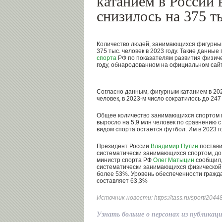
катанием в России 
снизилось на 375 т
Количество людей, занимающихся фигурным
375 тыс. человек в 2023 году. Такие данные
спорта
РФ по показателям развития физичес
году, обнародованном на официальном сай
Согласно данным, фигурным катанием в 202
человек, в 2023-м число сократилось до 247 
Общее количество занимающихся спортом гр
выросло на 5,9 млн человек по сравнению 
видом спорта остается футбол. Им в 2023 г
Президент России
Владимир Путин
постави
систематически занимающихся спортом, до 
министр спорта РФ
Олег Матыцин
сообщил,
систематически занимающихся физической 
более 53%. Уровень обеспеченности граж
составляет 63,3%
Источник новости:
https://tass.ru/sport/204
Узнать больше о персонах из публикац
Олег
Владимир