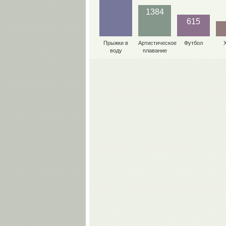
1384
615
Прыжки в
Артистическое
Футбол
воду
плавание