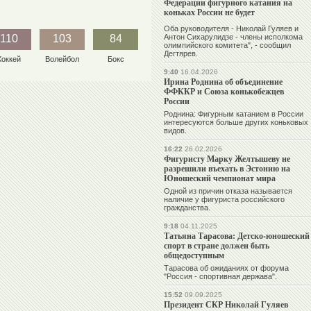
Федерации фигурного катания на
коньках России не будет
Оба руководителя - Николай Гуляев и
110
103
84
Антон Сихарулидзе - члены исполкома
олимпийского комитета", - сообщил
Дегтярев.
Хоккей
Волейбол
Бокс
9:40
16.04.2026
Ирина Роднина об объединение
ФФККР и Союза конькобежцев
России
Роднина: Фигурным катанием в России
интересуются больше других коньковых
видов.
16:22
26.02.2026
Фигуристу Марку Желтышеву не
разрешили въехать в Эстонию на
Юношеский чемпионат мира
Одной из причин отказа называется
наличие у фигуриста российского
гражданства.
9:18
04.11.2025
Татьяна Тарасова: Детско-юношеский
спорт в стране должен быть
общедоступным
Тарасова об ожиданиях от форума
"Россия - спортивная держава".
15:52
09.09.2025
Президент СКР Николай Гуляев