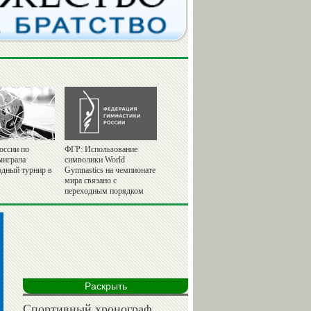
оссии по
ФГР: Использование
ыиграла
символики World
дный турнир в
Gymnastics на чемпионате
мира связано с
переходным порядком
Раскрыть
Спортивный хронограф