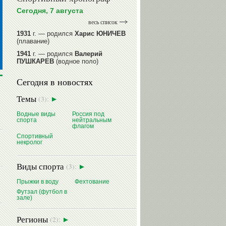
Сегодня, 7 августа
весь список
1931
г. — родился
Харис ЮНИЧЕВ
(плавание)
1941
г. — родился
Валерий
ПУШКАРЕВ
(водное поло)
1947
г. — родился
Валерий
Сегодня в новостях
ИЛЬИНЫХ
(гимнастика спортивная)
1954
г. — родился
Валерий
Темы
(3):
ГАЗЗАЕВ
(футбол)
1956
Водные виды
г. — родился
Россия под
Владимир
спорта
нейтральным
РЫБАКОВ
(легкая атлетика)
флагом
Спортивный
читать далее
некролог
Виды спорта
(3):
Прыжки в воду
Фехтование
Футзал (футбол в
зале)
Регионы
(2):