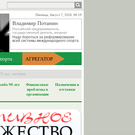
Пятница, Август 7, 2026, 06:19
Владимир Потанин
Российский предприниматель,
государственный деятель, меценат
Надо бороться за реформирование
всей системы международного спорта
порта
АГРЕГАТОР
5 тыс. человек
мбо 90 лет
Финансовые
Назначения и
проблемы в
отставки
организации