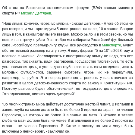
Об этом на Восточном экономическом форуме (ВЭФ) заявил министр
спорта РФ
Михаил Дегтярев
.
"Наш лимит, конечно, чересчур мягкий, - сказал Дегтярев. - Я уже об этом не
раз говорил, и мы таргетируем 5 иностранцев на поле, 10 в заявке. Вопрос
лишь в том, в каком году мы его введем. Можно было и в этом сезоне, но мы
пошли навстречу клубам. 9 сентября мы собираем Российский футбольный
союз, Российскую премьер-лигу, клубы, все руководство в
Минспорте
, будет
обстоятельный разговор на эту тему. Я вижу формат "5 на 10" в 2028 году и
плавное снижение. Апеллировать к иностранному опыту не надо, это все
разговоры, так сказать, ради разговоров. Государство таргетирует, то есть
устанавливает цель, а уже задача клубов развивать свои академии, искать
молодых футболистов, заранее смотреть, чтобы их не перекупили,
например, за рубеж. Это вопрос регионов, а регионы у нас отвечают за
развитие в целом детско-юношеского спорта по закону и Конституции РФ.
Поэтому разговор будет обстоятельный, но государство цель определит.
Это однозначно, никаких здесь дискуссий".
"Во многих странах мира действует достаточно жесткий лимит. В Испании в
заявке клуба на сезон должно быть не более 5 игроков из стран - не членов
Евросоюза, из которых не более 3 в заявке на матч. В Италии в заявке
клуба на матч должно быть не менее 8 итальянцев и не более 2 игроков из
стран - не членов Евросоюза. В Китае в заявку на матч могут быть
включены 5 легионеров", - заключил он.