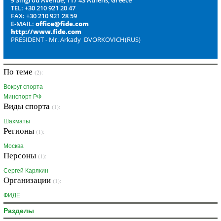
9 Singrou Avenue, 117 43 Athens, Greece
TEL: +30 210 921 20 47
FAX: +30 210 921 28 59
E-MAIL:
office@fide.com
http://www.fide.com
PRESIDENT - Mr. Arkady DVORKOVICH(RUS)
По теме
(2):
Вокруг спорта
Минспорт РФ
Виды спорта
(1):
Шахматы
Регионы
(1):
Москва
Персоны
(1):
Сергей Карякин
Организации
(1):
ФИДЕ
Разделы