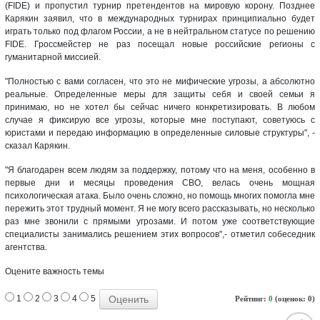
(FIDE) и пропустил турнир претендентов на мировую корону. Позднее
Карякин заявил, что в международных турнирах принципиально будет
играть только под флагом России, а не в нейтральном статусе по решению
FIDE. Гроссмейстер не раз посещал новые российские регионы с
гуманитарной миссией.
"Полностью с вами согласен, что это не мифические угрозы, а абсолютно
реальные. Определенные меры для защиты себя и своей семьи я
принимаю, но не хотел бы сейчас ничего конкретизировать. В любом
случае я фиксирую все угрозы, которые мне поступают, советуюсь с
юристами и передаю информацию в определенные силовые структуры", -
сказал Карякин.
"Я благодарен всем людям за поддержку, потому что на меня, особенно в
первые дни и месяцы проведения СВО, велась очень мощная
психологическая атака. Было очень сложно, но помощь многих помогла мне
пережить этот трудный момент. Я не могу всего рассказывать, но несколько
раз мне звонили с прямыми угрозами. И потом уже соответствующие
специалисты занимались решением этих вопросов",- отметил собеседник
агентства.
Оцените важность темы
1
2
3
4
5
Рейтинг:
0
(оценок: 0)