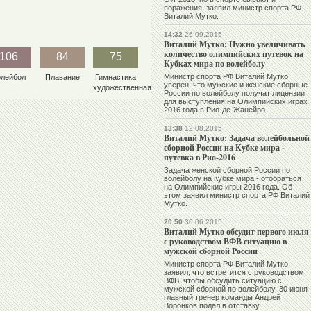
поражения, заявил министр спорта РФ
Виталий Мутко.
14:32
26.09.2015
Виталий Мутко: Нужно увеличивать
количество олимпийских путевок на
106
84
75
Кубках мира по волейболу
Министр спорта РФ Виталий Мутко
олейбол
Плавание
Гимнастика
уверен, что мужские и женские сборные
художественная
России по волейболу получат лицензии
для выступления на Олимпийских играх
2016 года в Рио-де-Жанейро.
13:38
12.08.2015
Виталий Мутко: Задача волейбольной
сборной России на Кубке мира -
путевка в Рио-2016
Задача женской сборной России по
волейболу на Кубке мира - отобраться
на Олимпийские игры 2016 года. Об
этом заявил министр спорта РФ Виталий
Мутко.
20:50
30.06.2015
Виталий Мутко обсудит первого июля
с руководством ВФВ ситуацию в
мужской сборной России
Министр спорта РФ Виталий Мутко
заявил, что встретится с руководством
ВФВ, чтобы обсудить ситуацию с
мужской сборной по волейболу. 30 июня
главный тренер команды Андрей
Воронков подал в отставку.