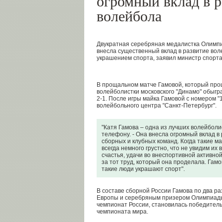
огромный вклад в р
волейбола
Двукратная серебряная медалистка Олимпи
внесла существенный вклад в развитие во
украшением спорта, заявил министр спорт
В прощальном матче Гамовой, который прош
волейболистки московского "Динамо" обыгра
2-1. После игры майка Гамовой с номером "
волейбольного центра "Санкт-Петербург".
"Катя Гамова – одна из лучших волейболис
телефону. - Она внесла огромный вклад в
сборных и клубных команд. Когда такие м
всегда немного грустно, что не увидим их
счастья, удачи во внеспортивной активной
за тот труд, который она проделала. Гам
такие люди украшают спорт".
В составе сборной России Гамова по два р
Европы и серебряным призером Олимпиады.
чемпионат России, становилась победитель
чемпионата мира.