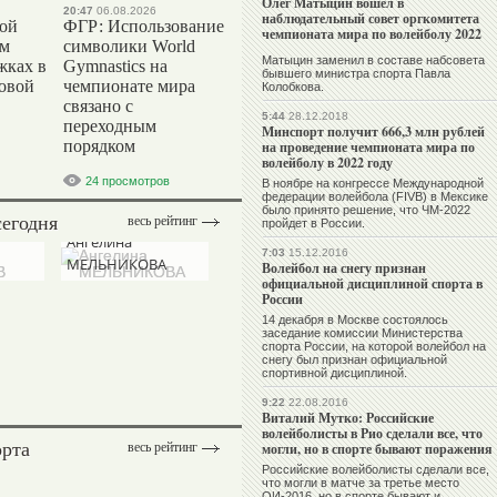
Олег Матыцин вошел в
20:47
06.08.2026
наблюдательный совет оргкомитета
вой
ФГР: Использование
чемпионата мира по волейболу 2022
ом
символики World
Матыцин заменил в составе набсовета
жках в
Gymnastics на
бывшего министра спорта Павла
ровой
чемпионате мира
Колобкова.
связано с
5:44
28.12.2018
переходным
Минспорт получит 666,3 млн рублей
порядком
на проведение чемпионата мира по
волейболу в 2022 году
24 просмотров
В ноябре на конгрессе Международной
федерации волейбола (FIVB) в Мексике
было принято решение, что ЧМ-2022
сегодня
весь рейтинг
пройдет в России.
Ангелина
7:03
15.12.2016
МЕЛЬНИКОВА
Волейбол на снегу признан
официальной дисциплиной спорта в
России
14 декабря в Москве состоялось
заседание комиссии Министерства
спорта России, на которой волейбол на
снегу был признан официальной
спортивной дисциплиной.
9:22
22.08.2016
Виталий Мутко: Российские
волейболисты в Рио сделали все, что
орта
весь рейтинг
могли, но в спорте бывают поражения
Российские волейболисты сделали все,
что могли в матче за третье место
ОИ-2016, но в спорте бывают и