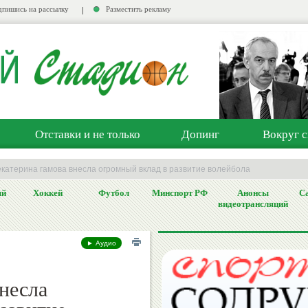
пишись на рассылку
Разместить рекламу
Отставки и не только
Допинг
Вокруг с
екатерина гамова внесла огромный вклад в развитие волейбола
ый
Хоккей
Футбол
Минспорт РФ
Анонсы
Са
видеотрансляций
► Аудио
несла