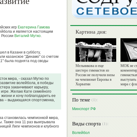
азвитие
йских игр
Екатерина Гамова
Картина дня:
лейбола и является настоящим
а России
Виталий Мутко
.
ел в Казани в субботу,
ли казанское "Динамо" со счетом
11" была поднята под своды
Мельникова и еще
МОК не ст
шестеро гимнастов из
комментир
России не получили визы
гимнастка
ток мира, - сказал Мутко по
на чемпионат Европы в
выступать
 развитие волейбола, в победы
Хорватии
мира с фл
астера заканчивают карьеру,
 в игре. Желаю Кате семейного
 жизни и хочу поблагодарить ее
По теме
(1):
ова – выдающаяся спортсменка,
Минспорт РФ
аза становилась чемпионкой мира,
 Также она 11 раз выигрывала
Виды спорта
(1):
ницей Лиги чемпионов и клубного
Волейбол