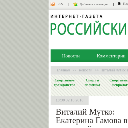
Под
RSS
Добавить в закладки
Новости
Комментарии
главная
>>
новости
>>
виталий мутко: 
Спортивное
Спорт и
Спортивн
гражданство
политика
некролог
13:30
02.10.2016
Виталий Мутко:
Екатерина Гамова в