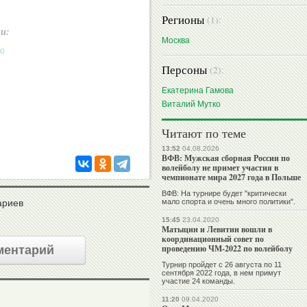
Регионы
(1):
ии:
Москва
Персоны
(2):
Екатерина Гамова
Виталий Мутко
Читают по теме
13:52
04.08.2026
ВФВ: Мужская сборная России по
волейболу не примет участия в
чемпионате мира 2027 года в Польше
ВФВ: На турнире будет "критически
мало спорта и очень много политики".
ариев
15:45
23.04.2020
Матыцин и Левитин вошли в
координационный совет по
проведению ЧМ-2022 по волейболу
ментарий
Турнир пройдет с 26 августа по 11
сентября 2022 года, в нем примут
участие 24 команды.
11:20
09.04.2020