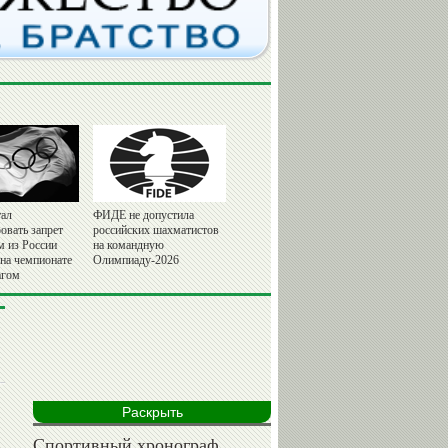
ал
ФИДЕ не допустила
овать запрет
российских шахматистов
м из России
на командную
 на чемпионате
Олимпиаду-2026
агом
Раскрыть
Спортивный хронограф