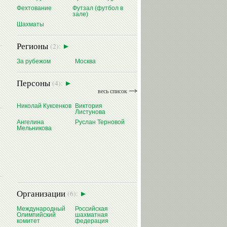
Фехтование
Футзал (футбол в
зале)
Шахматы
Регионы
(2):
За рубежом
Москва
Персоны
(4):
весь список
Николай Куксенков
Виктория
Листунова
Ангелина
Руслан Терновой
Мельникова
Организации
(6):
Международный
Российская
Олимпийский
шахматная
комитет
федерация