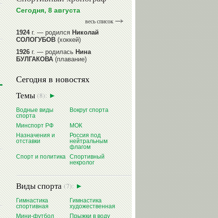
Сегодня, 8 августа
весь список
1924
г. — родился
Николай
СОЛОГУБОВ
(хоккей)
1926
г. — родилась
Нина
БУЛГАКОВА
(плавание)
1941
г. — родилась
Равиля
Сегодня в новостях
ПРОКОПЕНКО (САЛИМОВА)
(баскетбол)
Темы
(8):
1964
г. — родился
Николай
ЖУРАВСКИЙ
(гребля на байдарках
Водные виды
Вокруг спорта
и каноэ)
спорта
1964
г. — родился
Юрий ХМЫЛЕВ
Минспорт РФ
МОК
(хоккей)
Назначения и
Россия под
отставки
нейтральным
читать далее
флагом
Спорт и политика
Спортивный
некролог
Виды спорта
(7):
Гимнастика
Гимнастика
спортивная
художественная
Мини-футбол
Прыжки в воду