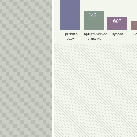
1431
607
Прыжки в
Артистическое
Футбол
В
воду
плавание