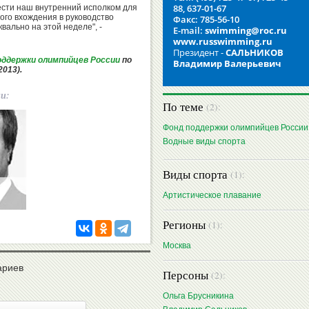
88, 637-01-67
ести наш внутренний исполком для
ого вхождения в руководство
Факс: 785-56-10
вально на этой неделе", -
E-mail:
swimming@roc.ru
www.russwimming.ru
Президент -
САЛЬНИКОВ
оддержки олимпийцев России
по
Владимир Валерьевич
013).
ии:
По теме
(2):
Фонд поддержки олимпийцев России
Водные виды спорта
Виды спорта
(1):
Артистическое плавание
Регионы
(1):
Москва
ариев
Персоны
(2):
Ольга Брусникина