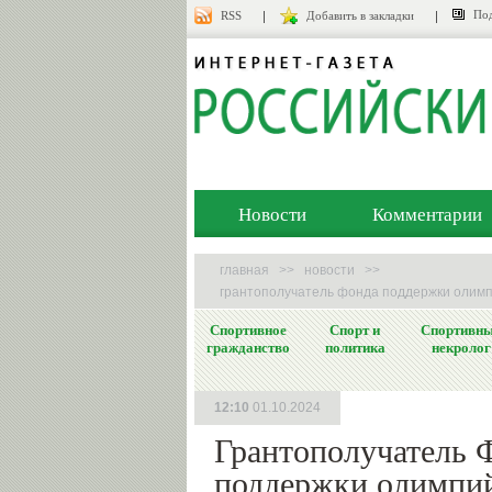
Под
RSS
Добавить в закладки
Новости
Комментарии
главная
>>
новости
>>
грантополучатель фонда поддержки олимп
Спортивное
Спорт и
Спортивн
гражданство
политика
некролог
12:10
01.10.2024
Грантополучатель 
поддержки олимпи