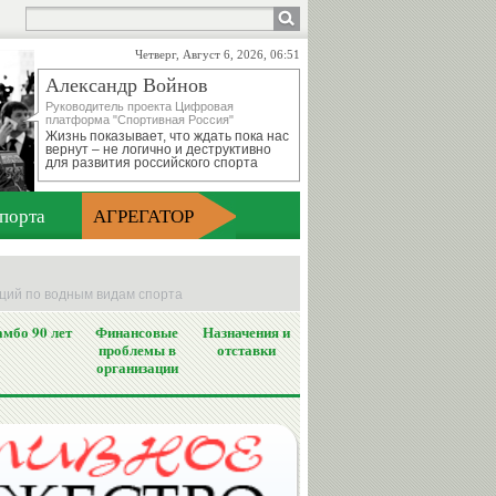
Четверг, Август 6, 2026, 06:51
Александр Войнов
Руководитель проекта Цифровая
платформа "Спортивная Россия"
Жизнь показывает, что ждать пока нас
вернут – не логично и деструктивно
для развития российского спорта
порта
АГРЕГАТОР
ций по водным видам спорта
мбо 90 лет
Финансовые
Назначения и
проблемы в
отставки
организации