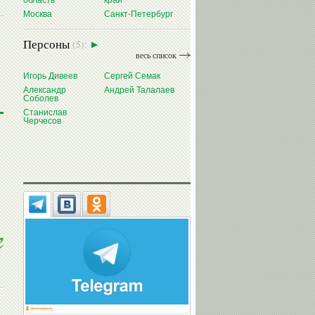
область
край
Москва
Санкт-Петербург
Персоны
(5):
весь список
Игорь Дивеев
Сергей Семак
Александр
Андрей Талалаев
Соболев
Станислав
Черчесов