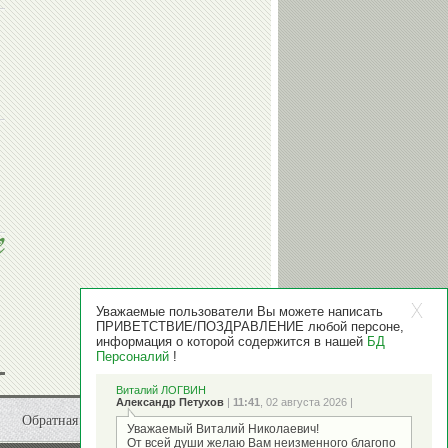
Уважаемые пользователи Вы можете написать
ПРИВЕТСТВИЕ/ПОЗДРАВЛЕНИЕ любой персоне,
информация о которой содержится в нашей
БД
Персоналий
!
Виталий ЛОГВИН
Александр Петухов
|
11:41
, 02 августа 2026 |
Обратная связь
Уважаемый Виталий Николаевич!
От всей души желаю Вам неизменного благопо