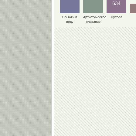
634
Прыжки в
Артистическое
Футбол
воду
плавание