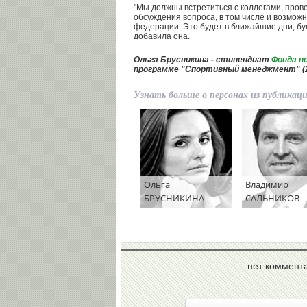
"Мы должны встретиться с коллегами, пров
обсуждения вопроса, в том числе и возможн
федерации. Это будет в ближайшие дни, бук
добавила она.
Ольга Брусникина - стипендиат
Фонда п
программе "Спортивный менеджмент" (2
Узнать больше о персонах из публикац
Ольга
Владимир
БРУСНИКИНА
САЛЬНИКОВ
нет коммент