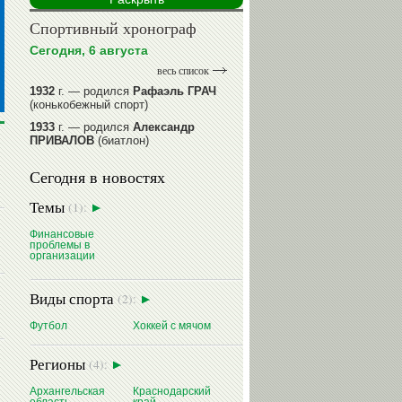
Спортивный хронограф
Сегодня, 6 августа
весь список
1932
г. — родился
Рафаэль ГРАЧ
(конькобежный спорт)
1933
г. — родился
Александр
ПРИВАЛОВ
(биатлон)
1939
г. — родился
Анатолий
Сегодня в новостях
ИОНОВ
(хоккей)
1939
г. — родился
Анатолий
Темы
(1):
ЦАРИК
(борьба вольная)
1946
Финансовые
г. — родился
Виктор
проблемы в
БАЖЕНОВ
(фехтование)
организации
читать далее
Виды спорта
(2):
Футбол
Хоккей с мячом
Регионы
(4):
Архангельская
Краснодарский