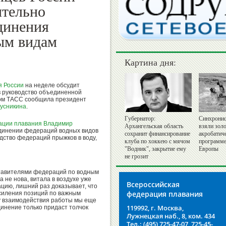
ительно
динения
ым видам
Картина дня:
я России
на неделе обсудит
в руководство объединенной
том ТАСС сообщила президент
русникина
.
Губернатор:
Синхронис
ации плавания
Владимир
Архангельская область
взяли золо
динении федераций водных видов
сохранит финансирование
акробатич
дство федераций прыжков в воду,
клуба по хоккею с мячом
программе
"Водник", закрытие ему
Европы
не грозит
ставителями федераций по водным
а не нова, витала в воздухе уже
Всероссийская
иацию, лишний раз доказывает, что
федерация плавания
силения позиций по важным
ру взаимодействия работы мы еще
119992, г. Москва,
динение только придаст толчок
Лужнецкая наб., 8, ком. 434
Тел.: (495) 725-47-07, 725-45-