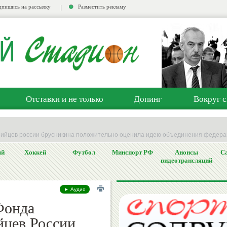
пишись на рассылку
Разместить рекламу
Отставки и не только
Допинг
Вокруг с
ийцев россии брусникина положительно оценила идею объединения федера
ый
Хоккей
Футбол
Минспорт РФ
Анонсы
Са
видеотрансляций
► Аудио
Фонда
йцев России