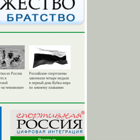
тки из России
Российские спортсмены
то в
завоевали четыре медали
еской
в первый день Кубка мира
 на чемпионате
по зимнему плаванию
Раскрыть