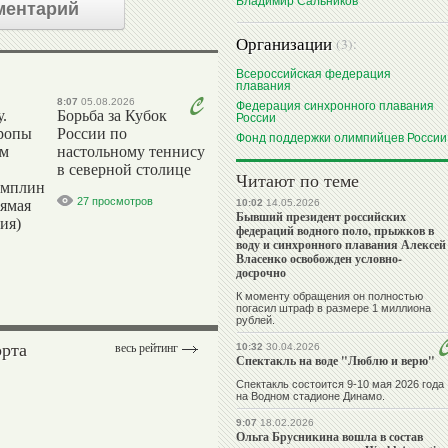
Владимир Сальников
ментарий
Организации
(3):
Всероссийская федерация
плавания
8:07
05.08.2026
Федерация синхронного плавания
.
Борьба за Кубок
России
ропы
России по
Фонд поддержки олимпийцев России
ым
настольному теннису
в северной столице
Читают по теме
амплин
27 просмотров
рямая
10:02
14.05.2026
Бывший президент российских
ия)
федераций водного поло, прыжков в
воду и синхронного плавания Алексей
Власенко освобожден условно-
досрочно
К моменту обращения он полностью
погасил штраф в размере 1 миллиона
рублей.
орта
весь рейтинг
10:32
30.04.2026
Спектакль на воде "Люблю и верю"
Спектакль состоится 9-10 мая 2026 года
на Водном стадионе Динамо.
9:07
18.02.2026
Ольга Брусникина вошла в состав