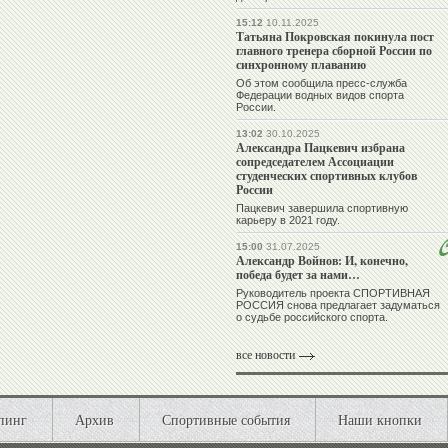
15:12
10.11.2025
Татьяна Покровская покинула пост
главного тренера сборной России по
синхронному плаванию
Об этом сообщила пресс-служба
Федерации водных видов спорта
России.
13:02
30.10.2025
Александра Пацкевич избрана
сопредседателем Ассоциации
студенческих спортивных клубов
России
Пацкевич завершила спортивную
карьеру в 2021 году.
15:00
31.07.2025
Александр Войнов: И, конечно,
победа будет за нами…
Руководитель проекта СПОРТИВНАЯ
РОССИЯ снова предлагает задуматься
о судьбе российского спорта.
все новости
пинг
Архив
Спортивные события
Наши кнопки