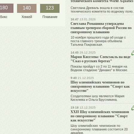
технического комитета World Aquatics
180
140
123
Светлана Древаль вошла в состав
технического комитета по водному поло.
Бокс
Хоккей
Плавание
16:47
13.01.2026
Светлана Ромашина утверждена
главным тренером сборной России по
синхронному плаванию
10 ноября прошлого года об уходе с
поста главного тренера объявила
Татьяна Покровская.
14:45
29.12.2025
Мария Киселева: Спектакль на воде
"Сказ о русских берегах"
Показы пройдут со 2 по 11 января на
Водном стадионе "Динамо" в Москве.
9:40
21.12.2025
Шоу олимпийских чемпионов по
синхронному плаванию "Спорт как
искусство"
Создателями шоу являются Мария
Киселева и Ольга Брусникина.
19:18
12.12.2025
XXII Шоу олимпийских чемпионов
по синхронному плаванию "Спорт
как искусство"
Шоу олимпийских чемпионов по
синхронному плаванию состоится 20
декабря.