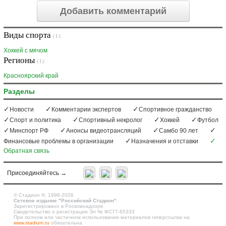
Добавить комментарий
Виды спорта
(1):
Хоккей с мячом
Регионы
(1):
Красноярский край
Разделы
Новости
Комментарии экспертов
Спортивное гражданство
Спорт и политика
Спортивный некролог
Хоккей
Футбол
Минспорт РФ
Анонсы видеотрансляций
Самбо 90 лет
Финансовые проблемы в организации
Назначения и отставки
Обратная связь
Присоединяйтесь →
©
Стадион ®, 1998-2026
Сетевое издание "Российский Стадион"
Зарегистрировано в Роскомнадзоре
Свидетельство о регистрации Эл № ФС77-65333
При полном или частичном использовании материалов гиперссылка на
www.stadium.ru
обязательна