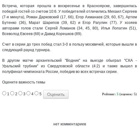
Встреча, которая прошла в воскресенье в Красноярске, завершилась
победой гостей со счетом 10:6. У победителей отличились Михаил Сергеев
(7-я минута), Роман Дарковский (17, 66), Егор Ахманаев (29, 60, 67), Артем
Бутенко (36), Марат Шарипов (39, 62) и Егор Рагулин (77). У хозяев
авторами голов стали Сергей Ломанов (34, 45, 80), Илья Лопатин (51),
Всеволод Евсеев (68) и Давид Корешков (89).
Счет в серии до трех побед стал 3-0 в пользу москвичей, которые вышли в
следующий раунд турнира.
В другом матче архангельский "Водник" на выезде обыграл "СКА -
Уральский трубник" из Свердловской области (4:2) и также вышел в
полуфинал чемпионата России, победив во всех встречах серии.
Оцените важность темы
1
2
3
4
5
Рейтинг:
5
(оценок: 5)
нет комментариев