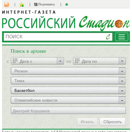
Подпишись
Мен
Поиск в архиве
c
по
Регион
Тема
Баскетбол
Олимпийские новости
Искать
Сбросить