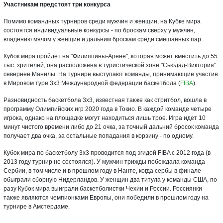
Участникам предстоят три конкурса
Помимо командных турниров среди мужчин и женщин, на Кубке мира
состоятся индивидуальные конкурсы - по броскам сверху у мужчин,
владению мячом у женщин и дальним броскам среди смешанных пар.
Кубок мира пройдет на "Филиппины-Арене", которая может вместить до 55
тыс. зрителей, она расположена в туристической зоне "Сьюдад-Виктория"
севернее Манилы. На турнире выступают команды, принимающие участие
в Мировом туре 3х3 Международной федерации баскетбола (
FIBA
).
Разновидность баскетбола 3х3, известная также как стритбол, вошла в
программу Олимпийских игр 2020 года в Токио. В каждой команде четыре
игрока, однако на площадке могут находиться лишь трое. Игра идет 10
минут чистого времени либо до 21 очка, за точный дальний бросок команда
получает два очка, за остальные попадания в корзину - по одному.
Кубок мира по баскетболу 3х3 проводится под эгидой FIBA с 2012 года (в
2013 году турнир не состоялся). У мужчин трижды побеждала команда
Сербии, в том числе и в прошлом году в Нанте, когда сербы в финале
обыграли сборную Нидерландов. У женщин два титула у команды США, по
разу Кубок мира выиграли баскетболистки Чехии и России. Россиянки
также являются чемпионками Европы, они победили в прошлом году на
турнире в Амстердаме.