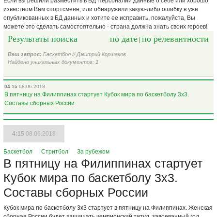
Если вы решили разместить в БД Персоналий данные о себе или хорошо
известном Вам спортсмене, или обнаружили какую-либо ошибку в уже
опубликованных в БД данных и хотите ее исправить, пожалуйста, Вы
можете это сделать самостоятельно - страна должна знать своих героев!
Результаты поиска
по дате
по релевантности
|
Ваш запрос:
Баскетбол
//
Дмитрий Коршаков
Найдено уникальных документов:
1
04:15
08.06.2018
В пятницу на Филиппинах стартует Кубок мира по баскетболу 3х3.
Составы сборных России
4:15
08.06.2018
Баскетбол
Стритбол
За рубежом
В пятницу на Филиппинах стартует
Кубок мира по баскетболу 3х3.
Составы сборных России
Кубок мира по баскетболу 3х3 стартует в пятницу на Филиппинах. Женская
сборная России будет защищать чемпионский титул, завоеванный год