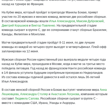
назад на турнире во Франции.
На Кубке мира, который пройдет в пригороде Манилы Бокаю, примут
участие по 20 мужских и женских команд, включая две российские сборные.
В состав мужской команды вошли
Илья Александров
,
Максим Дубровский
,
Дмитрий Коршаков
и
Виктор Павленко
. На предварительной стадии
команда сыграет в группе С, где ее соперниками станут сборные Бразилии,
Канады, Филиппин и Монголии.
Матчи предварительной стадии пройдут 8-11 июня, по две лучшие
команды из каждой из четырех групп выходят в четвертьфинал. Плей-офф
запланирован на 12 июня.
Мужская сборная России единственный раз выиграла медали четыре года
назад на Кубке мира, прошедшем в Москве, когда в матче за третье место
победила литовцев. Год назад во французском Нанте российская команда
в 1/4 финала уступила будущим серебряным призерам из Нидерландов.
Из состава команды годичной давности в ней остался лишь 36-летний
Илья Александров.
В составе женской сборной России в Бокаю выступят чемпионки мира
Анна
Лешковцева
,
Александра Столяр
и
Анастасия Логунова
, компанию которым
составит
Людмила Сапова
. Российская сборная сыграет в группе С -
вместе с командами США, Ирана, Уганды и Андорры.