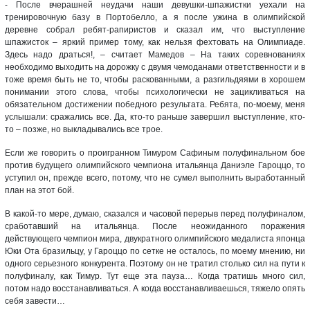
- После вчерашней неудачи наши девушки-шпажистки уехали на
тренировочную базу в Портобелло, а я после ужина в олимпийской
деревне собрал ребят-рапиристов и сказал им, что выступление
шпажисток – яркий пример тому, как нельзя фехтовать на Олимпиаде.
Здесь надо драться!, – считает Мамедов – На таких соревнованиях
необходимо выходить на дорожку с двумя чемоданами ответственности и в
тоже время быть не то, чтобы раскованными, а разгильдяями в хорошем
понимании этого слова, чтобы психологически не зацикливаться на
обязательном достижении победного результата. Ребята, по-моему, меня
услышали: сражались все. Да, кто-то раньше завершил выступление, кто-
то – позже, но выкладывались все трое.
Если же говорить о проигранном Тимуром Сафиным полуфинальном бое
против будущего олимпийского чемпиона итальянца Даниэле Гароццо, то
уступил он, прежде всего, потому, что не сумел выполнить выработанный
план на этот бой.
В какой-то мере, думаю, сказался и часовой перерыв перед полуфиналом,
сработавший на итальянца. После неожиданного поражения
действующего чемпион мира, двукратного олимпийского медалиста японца
Юки Ота бразильцу, у Гароццо по сетке не осталось, по моему мнению, ни
одного серьезного конкурента. Поэтому он не тратил столько сил на пути к
полуфиналу, как Тимур. Тут еще эта пауза… Когда тратишь много сил,
потом надо восстанавливаться. А когда восстанавливаешься, тяжело опять
себя завести…