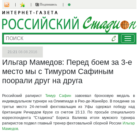
Подпишись
Ме
21:21
08.08.2016
Ильгар Мамедов: Перед боем за 3-е
место мы с Тимуром Сафиным
поорали друг на друга
Российский рапирист
Тимур Сафин
завоевал бронзовую медаль в
индивидуальном турнире на Олимпиаде в Рио-де-Жанейро. В поединке за
третье место 24-летний фехтовальщик из Уфы одержал победу над
британцем Ричардом Крузе со счетом 15:13. По просьбе специального
корреспондента "Стадиона" Бориса Валиева итоги мужского турнира
рапиристов подвел главный тренер фехтовальной сборной России
Ильгар
Мамедов
.