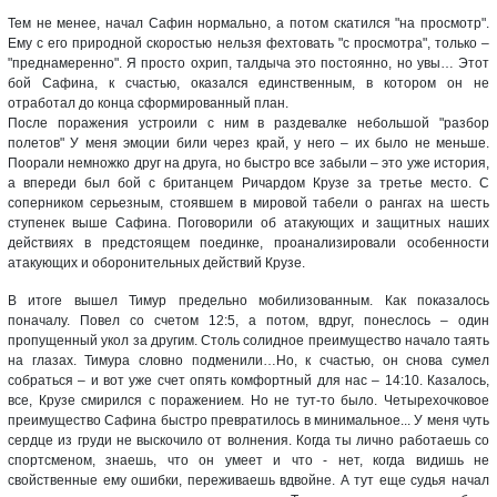
Тем не менее, начал Сафин нормально, а потом скатился "на просмотр".
Ему с его природной скоростью нельзя фехтовать "с просмотра", только –
"преднамеренно". Я просто охрип, талдыча это постоянно, но увы… Этот
бой Сафина, к счастью, оказался единственным, в котором он не
отработал до конца сформированный план.
После поражения устроили с ним в раздевалке небольшой "разбор
полетов" У меня эмоции били через край, у него – их было не меньше.
Поорали немножко друг на друга, но быстро все забыли – это уже история,
а впереди был бой с британцем Ричардом Крузе за третье место. С
соперником серьезным, стоявшем в мировой табели о рангах на шесть
ступенек выше Сафина. Поговорили об атакующих и защитных наших
действиях в предстоящем поединке, проанализировали особенности
атакующих и оборонительных действий Крузе.
В итоге вышел Тимур предельно мобилизованным. Как показалось
поначалу. Повел со счетом 12:5, а потом, вдруг, понеслось – один
пропущенный укол за другим. Столь солидное преимущество начало таять
на глазах. Тимура словно подменили…Но, к счастью, он снова сумел
собраться – и вот уже счет опять комфортный для нас – 14:10. Казалось,
все, Крузе смирился с поражением. Но не тут-то было. Четырехочковое
преимущество Сафина быстро превратилось в минимальное... У меня чуть
сердце из груди не выскочило от волнения. Когда ты лично работаешь со
спортсменом, знаешь, что он умеет и что - нет, когда видишь не
свойственные ему ошибки, переживаешь вдвойне. А тут еще судья начал