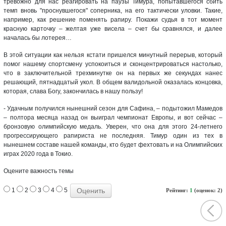
тревожно для нас реагировать на паузы Тимура, попытавшегося сбить
темп вновь "проснувшегося" соперника, на его тактически уловки. Такие,
например, как решение поменять рапиру. Покажи судья в тот момент
красную карточку – желтая уже висела – счет бы сравнялся, и далее
началась бы лотерея…
В этой ситуации как нельзя кстати пришелся минутный перерыв, который
помог нашему спортсмену успокоиться и сконцентрироваться настолько,
что в заключительной трехминутке он на первых же секундах нанес
решающий, пятнадцатый укол. В общем валидольной оказалась концовка,
которая, слава Богу, закончилась в нашу пользу!
- Удачным получился нынешний сезон для Сафина, – подытожил Мамедов
– полтора месяца назад он выиграл чемпионат Европы, и вот сейчас –
бронзовую олимпийскую медаль. Уверен, что она для этого 24-летнего
прогрессирующего рапириста не последняя. Тимур один из тех в
нынешнем составе нашей команды, кто будет фехтовать и на Олимпийских
играх 2020 года в Токио.
Оцените важность темы
1
2
3
4
5
Рейтинг:
1
(оценок: 2)