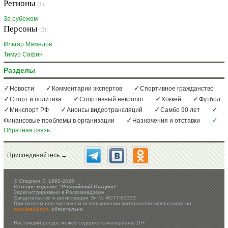
Регионы
(1):
За рубежом
Персоны
(2):
Ильгар Мамедов
Тимур Сафин
Разделы
Новости
Комментарии экспертов
Спортивное гражданство
Спорт и политика
Спортивный некролог
Хоккей
Футбол
Минспорт РФ
Анонсы видеотрансляций
Самбо 90 лет
Финансовые проблемы в организации
Назначения и отставки
Обратная связь
Присоединяйтесь →
©
Стадион ®, 1998-2026
Сетевое издание "Российский Стадион"
Зарегистрировано в Роскомнадзоре
Свидетельство о регистрации Эл № ФС77-65333
При полном или частичном использовании материалов гиперссылка на
www.stadium.ru
обязательна
Настоящий ресурс может содержать материалы 16+