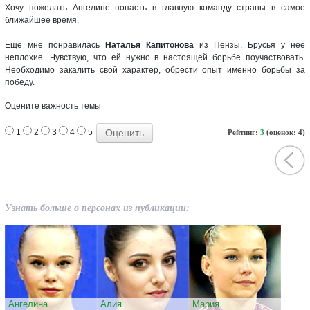
Хочу пожелать Ангелине попасть в главную команду страны в самое
ближайшее время.
Ещё мне понравилась
Наталья Капитонова
из Пензы. Брусья у неё
неплохие. Чувствую, что ей нужно в настоящей борьбе поучаствовать.
Необходимо закалить свой характер, обрести опыт именно борьбы за
победу.
Оцените важность темы
1
2
3
4
5
Рейтинг:
3
(оценок: 4)
Узнать больше о персонах из публикации:
Ангелина
Алия
Мария