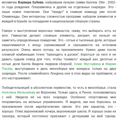
москвичка
Варвара Зубова
, набравшие лучшие суммы баллов. Обе - 2002-
го года рождения. Понравились и другие на отдельных снарядах. Это -
наше новое поколение. Они "придут" в главную команду уже после
Олимпиады. Они интересны сложностью программ, набором элементов и
жаждой в борьбе за попадание в национальную сборную страны.
Говоря о выступлении взрослых гимнасток, скажу, что выбирать есть из
кого. Гимнастки делают сложные элементы, рискуют, но нельзя не
заметить определённые помарочки. Это - сотые и тысячные доли, которые
накапливаются к концу соревнований и сказываются на итоговом
результате. Очень много потерь на приземлениях. Нужно даже после
сложной комбинации точно "приходить в доскок", бороться за него и не
давать судьям повод для того, чтобы "снимать" каждый раз десятые и
сотые доли балла Видела лидеров сборной,
Алию Мустафину
и
Марию
Пасеку
, выступавших в день многоборья вне конкурса только на двух
снарядах. После олимпийского Лондона они в этих видах не прибавили, и
это настораживает.
Победительницей в абсолютном первенстве, то есть в многоборье, стала
Ангелина Мельникова
из Воронежа. Только здесь, в Пензе, познакомилась
с ней. Увидела её на всех снарядах. Особенно спортсменка мне
понравилась на вольных упражнениях. Я видела, как она боролась за
приземления после акробатических связок. Это уже характер, это -
хорошо. Плюс воронежский почерк, воронежская школа. Я хорошо знаю их
тренера, который постоянно приезжает с детишками на мой турнир.