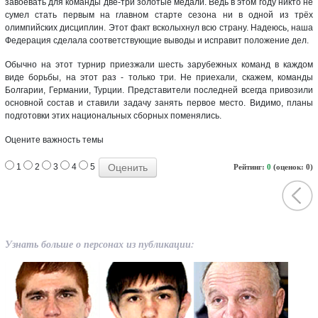
завоевать для команды две-три золотые медали. Ведь в этом году никто не
сумел стать первым на главном старте сезона ни в одной из трёх
олимпийских дисциплин. Этот факт всколыхнул всю страну. Надеюсь, наша
Федерация сделала соответствующие выводы и исправит положение дел.
Обычно на этот турнир приезжали шесть зарубежных команд в каждом
виде борьбы, на этот раз - только три. Не приехали, скажем, команды
Болгарии, Германии, Турции. Представители последней всегда привозили
основной состав и ставили задачу занять первое место. Видимо, планы
подготовки этих национальных сборных поменялись.
Оцените важность темы
1
2
3
4
5
Рейтинг:
0
(оценок: 0)
Узнать больше о персонах из публикации: