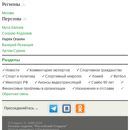
Регионы
(1):
Москва
Персоны
(5):
Муса Евлоев
Сосруко Кодзоков
Нарек Оганян
Валерий Резанцев
Артем Сурков
Разделы
Новости
Комментарии экспертов
Спортивное гражданство
Спорт и политика
Спортивный некролог
Хоккей
Футбол
Минспорт РФ
Анонсы видеотрансляций
Самбо 90 лет
Финансовые проблемы в организации
Назначения и отставки
Обратная связь
Присоединяйтесь →
©
Стадион ®, 1998-2026
Сетевое издание "Российский Стадион"
Зарегистрировано в Роскомнадзоре