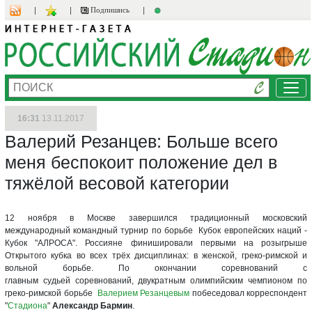
Подпишись
Ме
16:31
13.11.2017
Валерий Резанцев: Больше всего
меня беспокоит положение дел в
тяжёлой весовой категории
12 ноября в Москве завершился традиционный московский
международный командный турнир по борьбе Кубок европейских наций -
Кубок "АЛРОСА". Россияне финишировали первыми на розыгрыше
Открытого кубка во всех трёх дисциплинах: в женской, греко-римской и
вольной борьбе. По окончании соревнований с
главным судьей соревнований, двукратным олимпийским чемпионом по
греко-римской борьбе
Валерием Резанцевым
побеседовал корреспондент
"
Стадиона
"
Александр Бармин
.