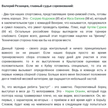
Валерий Резанцев, главный судья соревнований:
- Два-три наших спортсмена, представлявшие греко-римский стиль, готовы
очень хорошо. Это -
Сосруко Кодзоков
(85 кг) и
Муса Евлоев
(98 кг), который
в заключительном туре с командой Венгрии, что называется, продержался
и сумел показать, что умеет проводить приёмы. Плюс, ещё
Артём Сурков
(66 кг). Остальные российские борцы выглядели на этом турнире
слабовато. Скорее всего, данный этап подготовки нацелен на "физику".
Техническая сторона пока как бы на втором месте.
Данный турнир - своего рода контрольный и ничего принципиально
важного он не решает. Если наших борцов просто во время
тренировочного сбора отозвали на пару дней для участия в этих
соревнованиях. то я их выступление в Крылатском оцениваю как
положительное. Если же к Кубку готовились специально, то эта их
подготовка вызывает определённое сомнение. Ведь в команде есть и
первые номера сборной страны. Больше всего меня беспокоит положение
дел в тяжёлой весовой категории, где ощущается небольшой застой.
То, что молодые ребята "растут" - это заметно. Перспективный борец
выступал в весе до 71 килограммов. Это -
Нарек Оганян
, который года
полтора назад травмировал плечо, но, как видим, восстановился. Он, во-
первых, с характером, во-вторых - с приёмом и всё время идёт в борьбу.
Словом, будет кому на чемпионате мира в следующем году попытаться