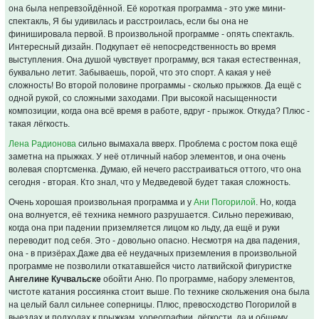
она была непревзойдённой. Её короткая программа - это уже мини-
спектакль, Я бы удивилась и расстроилась, если бы она не
финишировала первой. В произвольной программе - опять спектакль.
Интересный дизайн. Подкупает её непосредственность во время
выступления. Она душой чувствует программу, вся такая естественная,
буквально летит. Забываешь, порой, что это спорт. А какая у неё
сложность! Во второй половине программы - сколько прыжков. Да ещё с
одной рукой, со сложными заходами. При высокой насыщенности
композиции, когда она всё время в работе, вдруг - прыжок. Откуда? Плюс -
такая лёгкость.
Лена Радионова
сильно вымахала вверх. Проблема с ростом пока ещё
заметна на прыжках. У неё отличный набор элементов, и она очень
волевая спортсменка. Думаю, ей нечего расстраиваться оттого, что она
сегодня - вторая. Кто знал, что у Медведевой будет такая сложность.
Очень хорошая произвольная программа и у
Ани Погорилой
. Но, когда
она волнуется, её техника немного разрушается. Сильно переживаю,
когда она при падении приземляется лицом ко льду, да ещё и руки
переводит под себя. Это - довольно опасно. Несмотря на два падения,
она - в призёрах.Даже два её неудачных приземления в произвольной
программе не позволили откатавшейся чисто латвийской фигуристке
Ангелине Кучвальске
обойти Аню. По программе, набору элементов,
чистоте катания россиянка стоит выше. По технике скольжения она была
на целый балл сильнее соперницы. Плюс, превосходство Погорилой в
выездах и подходах к прыжкам, хореографии, лёгкости, да и общему