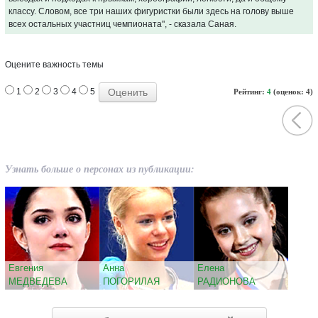
классу. Словом, все три наших фигуристки были здесь на голову выше
всех остальных участниц чемпионата", - сказала Саная.
Оцените важность темы
1
2
3
4
5
Рейтинг:
4
(оценок: 4)
Узнать больше о персонах из публикации:
Евгения
Анна
Елена
МЕДВЕДЕВА
ПОГОРИЛАЯ
РАДИОНОВА