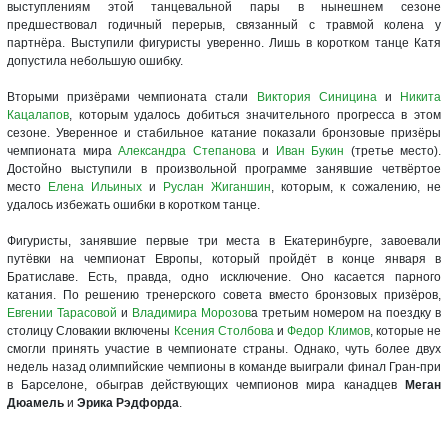
выступлениям этой танцевальной пары в нынешнем сезоне
предшествовал годичный перерыв, связанный с травмой колена у
партнёра. Выступили фигуристы уверенно. Лишь в коротком танце Катя
допустила небольшую ошибку.
Вторыми призёрами чемпионата стали
Виктория Синицина
и
Никита
Кацалапов
, которым удалось добиться значительного прогресса в этом
сезоне. Уверенное и стабильное катание показали бронзовые призёры
чемпионата мира
Александра Степанова
и
Иван Букин
(третье место).
Достойно выступили в произвольной программе занявшие четвёртое
место
Елена Ильиных
и
Руслан Жиганшин
, которым, к сожалению, не
удалось избежать ошибки в коротком танце.
Фигуристы, занявшие первые три места в Екатеринбурге, завоевали
путёвки на чемпионат Европы, который пройдёт в конце января в
Братиславе. Есть, правда, одно исключение. Оно касается парного
катания. По решению тренерского совета вместо бронзовых призёров,
Евгении Тарасовой
и
Владимира Морозов
а третьим номером на поездку в
столицу Словакии включены
Ксения Столбова
и
Федор Климов
, которые не
смогли принять участие в чемпионате страны. Однако, чуть более двух
недель назад олимпийские чемпионы в команде выиграли финал Гран-при
в Барселоне, обыграв действующих чемпионов мира канадцев
Меган
Дюамель
и
Эрика Рэдфорда
.