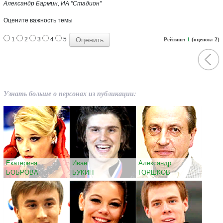
Александр Бармин, ИА "Стадион"
Оцените важность темы
1
2
3
4
5
Рейтинг:
1
(оценок: 2)
Узнать больше о персонах из публикации:
Екатерина
Иван
Александр
БОБРОВА
БУКИН
ГОРШКОВ