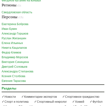
Фигурное катание на коньках
Регионы
(1):
Свердловская область
Персоны
(13):
Екатерина Боброва
Иван Букин
Александр Горшков
Руслан Жиганшин
Елена Ильиных
Никита Кацалапов
Федор Климов
Владимир Морозов
Виктория Синицина
Дмитрий Соловьев
Александра Степанова
Ксения Столбова
Евгения Тарасова
Разделы
Новости
Комментарии экспертов
Спортивное гражданство
Спорт и политика
Спортивный некролог
Хоккей
Футбол