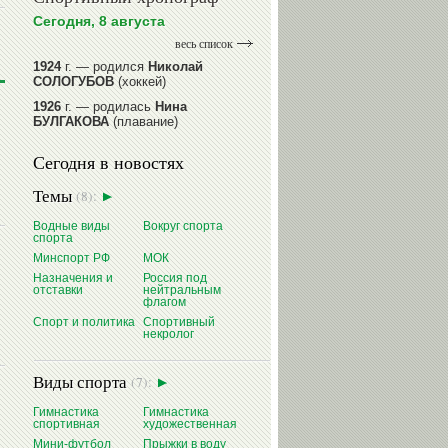
Сегодня, 8 августа
весь список
1924
г. — родился
Николай
СОЛОГУБОВ
(хоккей)
1926
г. — родилась
Нина
БУЛГАКОВА
(плавание)
1941
г. — родилась
Равиля
Сегодня в новостях
ПРОКОПЕНКО (САЛИМОВА)
(баскетбол)
Темы
(8):
1964
г. — родился
Николай
ЖУРАВСКИЙ
(гребля на байдарках
Водные виды
Вокруг спорта
и каноэ)
спорта
1964
г. — родился
Юрий ХМЫЛЕВ
Минспорт РФ
МОК
(хоккей)
Назначения и
Россия под
отставки
нейтральным
читать далее
флагом
Спорт и политика
Спортивный
некролог
Виды спорта
(7):
Гимнастика
Гимнастика
спортивная
художественная
Мини-футбол
Прыжки в воду