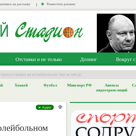
пишись на рассылку
Разместить рекламу
Отставки и не только
Допинг
Вокруг с
 присутствовал на волейбольном "матче звезд"
ый
Хоккей
Футбол
Минспорт РФ
Анонсы
Са
видеотрансляций
► Аудио
волейбольном