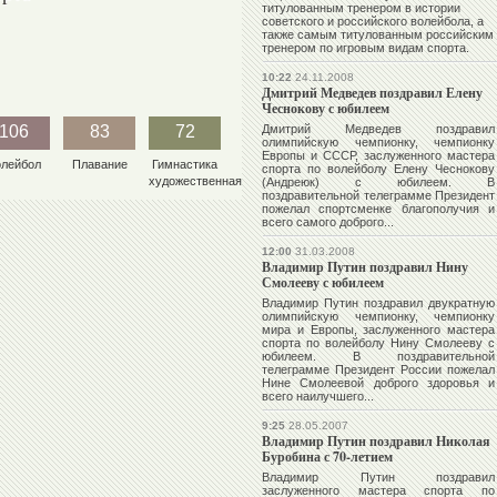
титулованным тренером в истории
советского и российского волейбола, а
также самым титулованным российским
тренером по игровым видам спорта.
10:22
24.11.2008
Дмитрий Медведев поздравил Елену
Чеснокову с юбилеем
106
83
72
Дмитрий Медведев
поздравил
олимпийскую чемпионку, чемпионку
Европы и СССР, заслуженного мастера
олейбол
Плавание
Гимнастика
спорта по волейболу
Елену Чеснокову
художественная
(Андреюк) с юбилеем. В
поздравительной телеграмме Президент
пожелал спортсменке благополучия и
всего самого доброго...
12:00
31.03.2008
Владимир Путин поздравил Нину
Смолееву с юбилеем
Владимир Путин
поздравил двукратную
олимпийскую чемпионку, чемпионку
мира и Европы, заслуженного мастера
спорта по волейболу
Нину Смолееву
с
юбилеем. В поздравительной
телеграмме Президент России пожелал
Нине Смолеевой доброго здоровья и
всего наилучшего...
9:25
28.05.2007
Владимир Путин поздравил Николая
Буробина с 70-летием
Владимир Путин
поздравил
заслуженного мастера спорта по