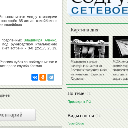
больном матче между командами
 посвящён 85-летию волейбола в
ии волейбола.
Картина дня:
й подопечных
Владимира Алекно
,
 под руководством итальянского
 счет встречи - 3-0 (25:17, 25:19,
Мельникова и еще
МОК не ст
России» кубок за победу в матче и
шестеро гимнастов из
комментир
дает пресс-служба Кремля.
России не получили визы
гимнастка
на чемпионат Европы в
выступать
Хорватии
мира с фл
По теме
(1):
ариев
Президент РФ
ментарий
Виды спорта
(1):
Волейбол