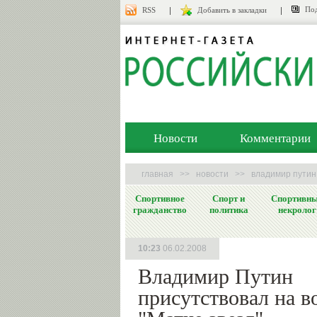
Под
RSS
Добавить в закладки
Новости
Комментарии
главная
>>
новости
>>
владимир путин
Спортивное
Спорт и
Спортивн
гражданство
политика
некролог
10:23
06.02.2008
Владимир Путин
присутствовал на 