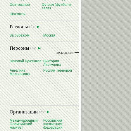
Фехтование
Футзал (футбол в
зале)
Шахматы
Регионы
(2):
За рубежом
Москва
Персоны
(4):
весь список
Николай Куксенков
Виктория
Листунова
Ангелина
Руслан Терновой
Мельникова
Организации
(6):
Международный
Российская
Олимпийский
шахматная
комитет
федерация