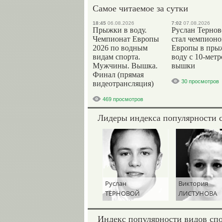
Самое читаемое за сутки
18:45
06.08.2026
7:02
07.08.2026
Прыжки в воду.
Руслан Терно
Чемпионат Европы
стал чемпион
2026 по водным
Европы в пры
видам спорта.
воду с 10-мет
Мужчины. Вышка.
вышки
Финал (прямая
30 просмотров
видеотрансляция)
469 просмотров
Лидеры индекса популярности 
Руслан
Виктория
ТЕРНОВОЙ
ЛИСТУНОВА
Индекс популярности видов сп