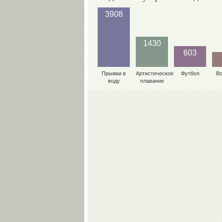
3908
1430
603
Прыжки в
Артистическое
Футбол
В
воду
плавание