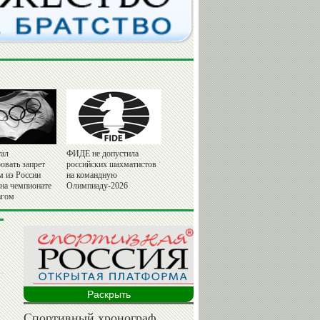
ал
ФИДЕ не допустила
овать запрет
российских шахматистов
м из России
на командную
 на чемпионате
Олимпиаду-2026
агом
Раскрыть
Спортивный хронограф