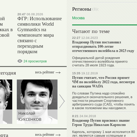
Регионы
(1):
20:47
06.08.2026
вой
ФГР: Использование
Москва
ом
символики World
жках в
Gymnastics на
Читают по теме
ровой
чемпионате мира
22:27
12.04.2023
связано с
Владимир Путин постановил
переходным
отпраздновать 100-летие
отечественного волейбола в 2023 году
порядком
Официальной датой рождения
24 просмотров
отечественного волейбола принято
считать 28 июля 1923 года.
сегодня
весь рейтинг
15:35
19.12.2019
Путин считает, что Россия примет
ЧМ по волейболу 2022 года, несмотря
на санкции WADA
По словам Путина надо спокойно
дождаться окончательного решения, в
частности решения Спортивного
арбитражного суда (CAS), чтобы понять
в каком положении мы находимся.
Николай
Ангелина
8:21
24.04.2018
КУКСЕНКОВ
МЕЛЬНИКОВА
Владимир Путин присвоил звание
Героя Труда Николаю Карполю
Карполь, которому 1 мая исполнится 80
орта
весь рейтинг
лет, является самым успешным и