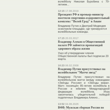
волейболу
Николая Буробина
с 70-
летием...
12:15
17.08.2019
Президент РФ и премьер-министр
посетили спортивно-оздоровительный
комплекс "Волей Град" в Анапе
Владимир Путин и Дмитрий Медведев
осмотрели площадки, где тренируются
волейбольные команды.
17:15
20.03.2017
Владимир Алекно в Общественной
палате РФ займется пропагандой
здорового образа жизни
Указ об утверждении членов
Общественной палаты был подписан 20
марта.
10:23
06.02.2008
Владимир Путин присутствовал на
волейбольном "Матче звезд"
Владимир Путин
присутствовал на
волейбольном матче между командами
«Звёзды России» и «Звёзды мира».
Матч посвящён 85-летию волейбола в
России и юбилею Международной
федерации волейбола. Игра
закончилась убедительной победой
подопечных
Владимира Алекно
...
13:52
04.08.2026
ВФВ: Мужская сборная России по