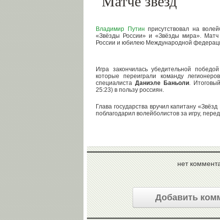
"Матче звезд"
Владимир Путин
присутствовал на волей
«Звёзды России» и «Звёзды мира». Матч
России и юбилею Международной федерац
Игра закончилась убедительной победо
которые переиграли команду легионеров
специалиста
Даниэле Баньоли
. Итоговый
25:23) в пользу россиян.
Глава государства вручил капитану «Звёзд 
поблагодарил волейболистов за игру, пере
нет коммент
Добавить ком