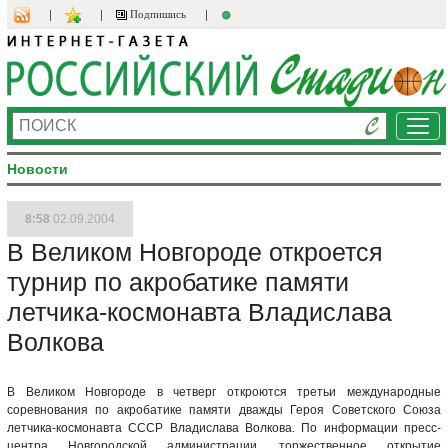
Подпишись
Ме
Новости
8:58
02.09.2004
В Великом Новгороде откроется
турнир по акробатике памяти
летчика-космонавта Владислава
Волкова
В Великом Новгороде в четверг откроются третьи международные
соревнования по акробатике памяти дважды Героя Советского Союза
летчика-космонавта СССР Владислава Волкова. По информации пресс-
центра Новгородской администрации, торжественное открытие