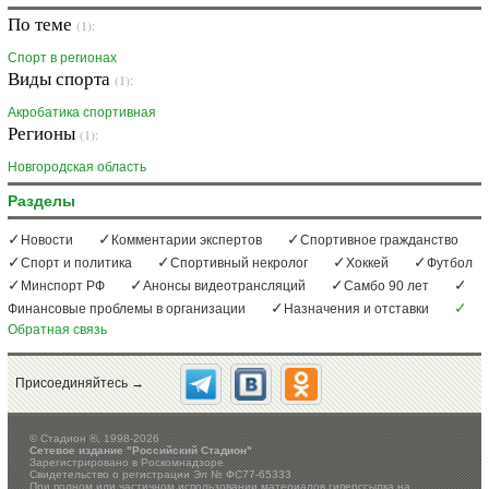
По теме
(1):
Спорт в регионах
Виды спорта
(1):
Акробатика спортивная
Регионы
(1):
Новгородская область
Разделы
Новости
Комментарии экспертов
Спортивное гражданство
Спорт и политика
Спортивный некролог
Хоккей
Футбол
Минспорт РФ
Анонсы видеотрансляций
Самбо 90 лет
Финансовые проблемы в организации
Назначения и отставки
Обратная связь
Присоединяйтесь →
©
Стадион ®, 1998-2026
Сетевое издание "Российский Стадион"
Зарегистрировано в Роскомнадзоре
Свидетельство о регистрации Эл № ФС77-65333
При полном или частичном использовании материалов гиперссылка на