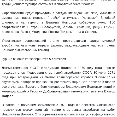
традиционного турнира состоится в спорткомплексе "Манеж".
Соревнования будут проходить в следующих видах: женские, мужские и
смешанные пары, женские "тройки" и мужские "четверки". В общей
сложности на турнир в Великий Новгород соберутся около 150
спортсменов из 11 стран - Белоруссии, Бельгии, Германии, Греции, Грузии,
Казахстана, Литвы, Молдавии, России, Таджикистана и Украины.
Участниками соревнований станут представители элиты мировой
акробатики: чемпионы мира и Европы, международные мастера, члены
национальных сборных команд.
Турнир в "Манеже" завершится
5 сентября
.
Летчик-космонавт СССР
Владислав Волков
в 1970 году стал первым
председателем Федерации спортивной акробатики СССР. 30 июня 1971
года при возвращении на Землю транспортного корабля "Союз-11" на
спускаемом аппарате произошла разгерметизация, что привело к гибели
всего экипажа. Вместе с бортинженером Владиславом Волковым погибли
командир корабля
Георгий Добровольский
и инженер-испытатель
Виктор
Пацаев
.
В память о погибшем космонавте с 1973 года в Советском Союзе стал
проводиться международный турнир спортивных акробатов на кубок
Владислава Волкова. Эти соревнования получили статус неофициального