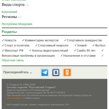
Виды спорта
(1):
Кекусинкай
Регионы
(1):
Республика Мордовия
Разделы
Новости
Комментарии экспертов
Спортивное гражданство
Спорт и политика
Спортивный некролог
Хоккей
Футбол
Минспорт РФ
Анонсы видеотрансляций
Самбо 90 лет
Финансовые проблемы в организации
Назначения и отставки
Обратная связь
Присоединяйтесь →
©
Стадион ®, 1998-2026
Сетевое издание "Российский Стадион"
Зарегистрировано в Роскомнадзоре
Свидетельство о регистрации Эл № ФС77-65333
При полном или частичном использовании материалов гиперссылка на
www.stadium.ru
обязательна
Настоящий ресурс может содержать материалы 16+