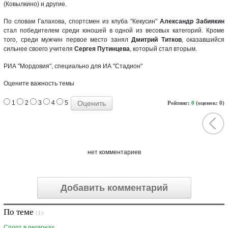
(Ковылкино) и другие.
По словам Галахова, спортсмен из клуба "Кекусин"
Александр Забиякин
стал победителем среди юношей в одной из весовых категорий. Кроме
того, среди мужчин первое место занял
Дмитрий Титков
, оказавшийся
сильнее своего учителя
Сергея Путинцева
, который стал вторым.
РИА "Мордовия", специально для ИА "Стадион"
Оцените важность темы
1
2
3
4
5
Рейтинг:
0
(оценок: 0)
нет комментариев
Добавить комментарий
По теме
(1):
Спорт в регионах