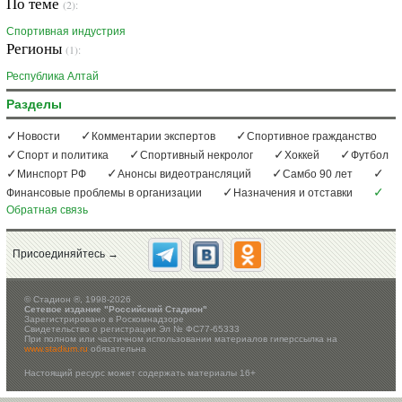
По теме
(2):
Спортивная индустрия
Регионы
(1):
Республика Алтай
Разделы
Новости
Комментарии экспертов
Спортивное гражданство
Спорт и политика
Спортивный некролог
Хоккей
Футбол
Минспорт РФ
Анонсы видеотрансляций
Самбо 90 лет
Финансовые проблемы в организации
Назначения и отставки
Обратная связь
Присоединяйтесь →
©
Стадион ®, 1998-2026
Сетевое издание "Российский Стадион"
Зарегистрировано в Роскомнадзоре
Свидетельство о регистрации Эл № ФС77-65333
При полном или частичном использовании материалов гиперссылка на
www.stadium.ru
обязательна
Настоящий ресурс может содержать материалы 16+