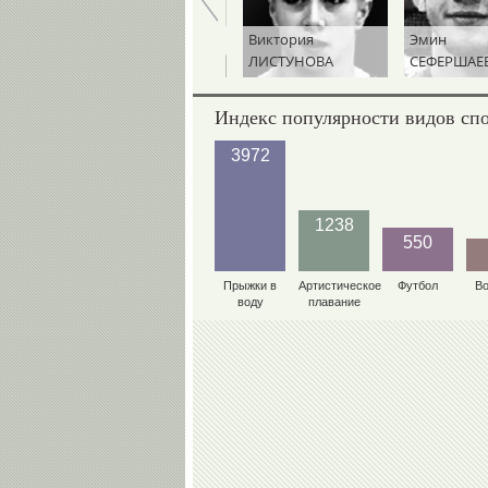
Абдулрашид
Виктория
Эмин
САДУЛАЕВ
ЛИСТУНОВА
СЕФЕРШАЕВ
Индекс популярности видов сп
3972
1238
550
Прыжки в
Артистическое
Футбол
В
воду
плавание