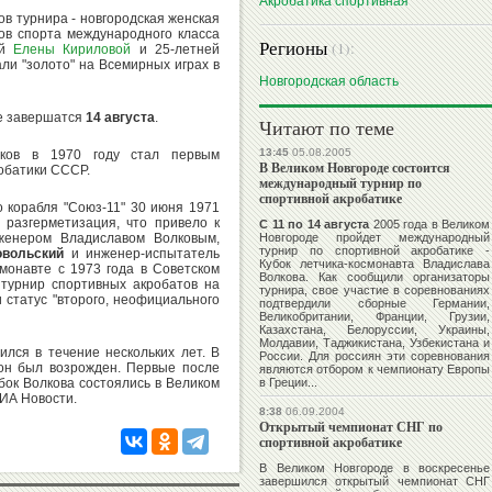
Акробатика спортивная
ов турнира - новгородская женская
ров спорта международного класса
Регионы
(1):
ей
Елены Кириловой
и 25-летней
али "золото" на Всемирных играх в
Новгородская область
де завершатся
14 августа
.
Читают по теме
13:45
05.08.2005
лков в 1970 году стал первым
В Великом Новгороде состоится
обатики СССР.
международный турнир по
спортивной акробатике
 корабля "Союз-11" 30 июня 1971
 разгерметизация, что привело к
С 11 по 14 августа
2005 года в Великом
нженером Владиславом Волковым,
Новгороде пройдет международный
турнир по спортивной акробатике -
овольский
и инженер-испытатель
Кубок летчика-космонавта Владислава
монавте с 1973 года в Советском
Волкова. Как сообщили организаторы
турнир спортивных акробатов на
турнира, свое участие в соревнованиях
 статус "второго, неофициального
подтвердили сборные Германии,
Великобритании, Франции, Грузии,
Казахстана, Белоруссии, Украины,
Молдавии, Таджикистана, Узбекистана и
ился в течение нескольких лет. В
России. Для россиян эти соревнования
он был возрожден. Первые после
являются отбором к чемпионату Европы
бок Волкова состоялись в Великом
в Греции...
РИА Новости.
8:38
06.09.2004
Открытый чемпионат СНГ по
спортивной акробатике
В Великом Новгороде в воскресенье
завершился открытый чемпионат СНГ