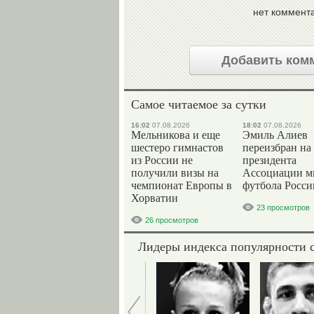
нет коммент
Добавить ком
Самое читаемое за сутки
16:02
07.08.2026
18:02
07.08.2026
Мельникова и еще
Эмиль Алиев
шестеро гимнастов
переизбран на
из России не
президента
получили визы на
Ассоциации м
чемпионат Европы в
футбола Росси
Хорватии
23 просмотров
26 просмотров
Лидеры индекса популярности 