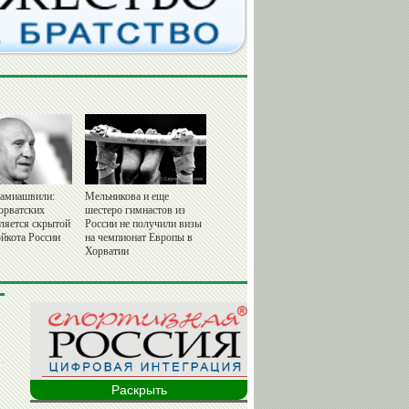
амиашвили:
Мельникова и еще
орватских
шестеро гимнастов из
вляется скрытой
России не получили визы
йкота России
на чемпионат Европы в
Хорватии
Раскрыть