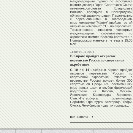
международный турнир по акробатике
памяти дважды Героя Советского Союза
летчика-космонавта
Владислава
Волкова
, сообщили в Новгородской
областной администрации. Параллельно
с соревнованиями в Новгородском
спорткомплексе "Манеж" пройдет третий
открытый чемпионат СНГ по акробатике.
Торжественное открытие четвертых
международных соревнований по
акробатике памяти Волкова состоится в
Новгородском манеже в четверг в 15.30
мск...
11:59
10.11.2004
В Кирове пройдет открытое
первенство России по спортивной
акробатике
С 10 по 14 ноября
в Кирове пройдет
открытое первенство России по
спортивной акробатике. Участие в
первенстве России примет более 300
спортсменов. Среди них - воспитанники
спортивных школ и клубов физической
подготовки из Кирова, Москвы,
Ярославля, Краснодара, Воронежа,
Санкт-Петербурга, Калининграда,
Саратова, Оренбурга, Белгорода, Твери,
Омска, Челябинска и других городов...
все новости