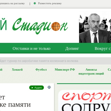
пишись на рассылку
Разместить рекламу
Отставки и не только
Допинг
Вокруг с
йдет турнир по акробатике памяти космонавта волкова
ый
Хоккей
Футбол
Минспорт РФ
Анонсы
Са
видеотрансляций
► Аудио
ет
ке памяти