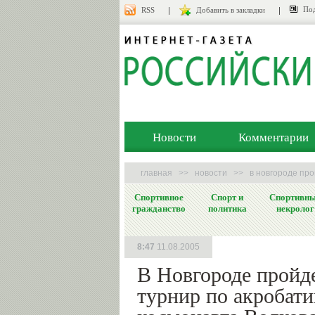
Под
RSS
Добавить в закладки
Новости
Комментарии
главная
>>
новости
>>
в новгороде про
Спортивное
Спорт и
Спортивн
гражданство
политика
некролог
8:47
11.08.2005
В Новгороде пройд
турнир по акробати