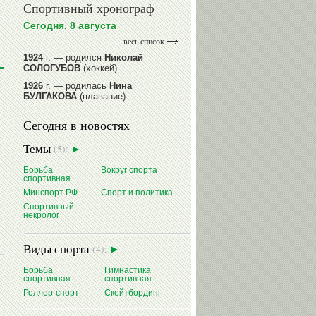
Спортивный хронограф
Сегодня, 8 августа
весь список
1924
г. — родился
Николай
СОЛОГУБОВ
(хоккей)
1926
г. — родилась
Нина
БУЛГАКОВА
(плавание)
1941
г. — родилась
Равиля
Сегодня в новостях
ПРОКОПЕНКО (САЛИМОВА)
(баскетбол)
Темы
(5):
1964
г. — родился
Николай
ЖУРАВСКИЙ
(гребля на байдарках
Борьба
Вокруг спорта
и каноэ)
спортивная
1964
г. — родился
Юрий ХМЫЛЕВ
Минспорт РФ
Спорт и политика
(хоккей)
Спортивный
некролог
читать далее
Виды спорта
(4):
Борьба
Гимнастика
спортивная
спортивная
Роллер-спорт
Скейтбординг