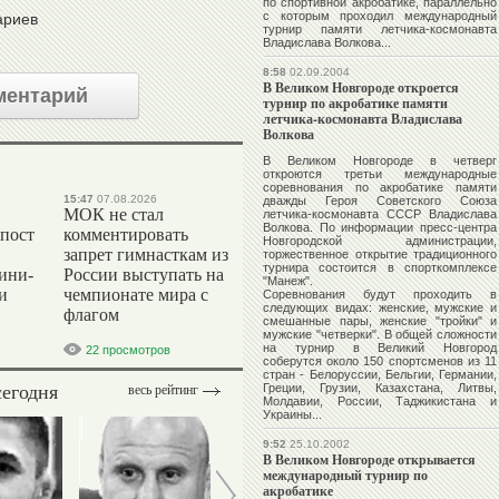
по спортивной акробатике, параллельно
с которым проходил международный
ариев
турнир памяти летчика-космонавта
Владислава Волкова...
8:58
02.09.2004
В Великом Новгороде откроется
ментарий
турнир по акробатике памяти
летчика-космонавта Владислава
Волкова
В Великом Новгороде в четверг
откроются третьи международные
соревнования по акробатике памяти
15:47
07.08.2026
дважды Героя Советского Союза
МОК не стал
летчика-космонавта СССР Владислава
Волкова. По информации пресс-центра
 пост
комментировать
Новгородской администрации,
запрет гимнасткам из
торжественное открытие традиционного
турнира состоится в спорткомплексе
ини-
России выступать на
"Манеж".
и
чемпионате мира с
Соревнования будут проходить в
следующих видах: женские, мужские и
флагом
смешанные пары, женские "тройки" и
мужские "четверки". В общей сложности
на турнир в Великий Новгород
22 просмотров
соберутся около 150 спортсменов из 11
стран - Белоруссии, Бельгии, Германии,
сегодня
Греции, Грузии, Казахстана, Литвы,
весь рейтинг
Молдавии, России, Таджикистана и
Украины...
9:52
25.10.2002
В Великом Новгороде открывается
международный турнир по
акробатике