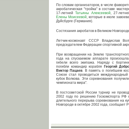
По словам организаторов, в числе фаворит
акробатическая "тройка" в составе масте
17-летней
Татьяны Алексеевой
, 27-летн
Елены Моисеевой
, которые в июле завоев
Дуйсбурге (Германия).
Состязания акробатов в Великом Новгоро
Летчик-космонавт СССР Владислав Во
председателем Федерации спортивной акр
При возвращении на Землю транспортного
года на спускаемом аппарате произошла
гибели всего экипажа. Наряду с борти
погибли командир корабля
Георгий Добр
Виктор Пацаев
. В память о погибшем кос
Союзе стал проводиться международный 
кубок Волкова. Эти соревнования получили
чемпионата мира".
В постсоветской России турнир не провод
2002 году по решению Госкомспорта РФ 
длительного перерыва соревнования на ку
Новгороде в октябре 2002 года, сообщает 