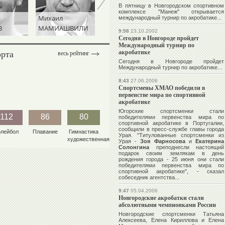
В пятницу в Новгородском спортивном
комплексе "Манеж" открывается
Михаил
Ангелина
Виталий
международный турнир по акробатике...
МАМИАШВИЛИ
МЕЛЬНИКОВА
ЩЕРБО
9:58
23.10.2002
Сегодня в Новгороде пройдет
Международный турнир по
орта
акробатике
весь рейтинг
Сегодня в Новгороде пройдет
Международный турнир по акробатике...
8:43
27.06.2006
Спортсмены ХМАО победили в
первенстве мира по спортивной
акробатике
Югорские спортсменки стали
112
86
80
победителями первенства мира по
спортивной акробатике в Португалии,
сообщили в пресс-службе главы города
олейбол
Плавание
Гимнастика
Урая. "Титулованные спортсменки из
художественная
Урая -
Зоя Фарносова
и
Екатерина
Солонгина
преподнесли настоящий
подарок своим землякам в день
рождения города - 25 июня они стали
победителями первенства мира по
спортивной акробатике", - сказал
собеседник агентства...
9:47
05.04.2006
Новгородские акробатки стали
абсолютными чемпионками России
Новгородские спортсменки
Татьяна
Алексеева
,
Елена Кириллова
и
Елена