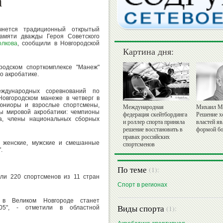
а
нется традиционный открытый
амяти дважды Героя Советского
олкова
, сообщили в Новгородской
Картина дня:
родском спорткомплексе "Манеж"
о акробатике.
еждународных соревнований по
Новгородском манеже в четверг в
 юниоры и взрослые спортсмены,
Международная
Михаил М
ты мировой акробатики: чемпионы
федерация скейтбординга
Решение х
а, члены национальных сборных
и роллер спорта приняла
властей я
решение восстановить в
формой бо
правах российских
: женские, мужские и смешанные
спортсменов
.
По теме
(1):
или 220 спортсменов из 11 стран
Спорт в регионах
 в Великом Новгороде станет
Виды спорта
(1):
05", - отметили в областной