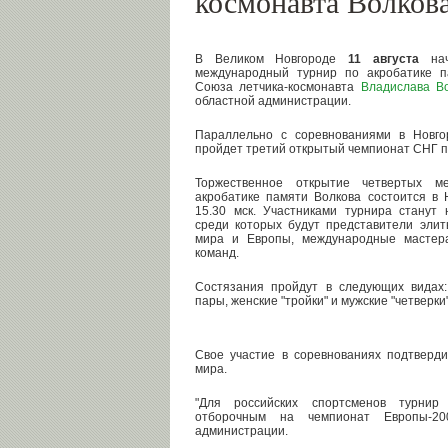
космонавта Волков
В Великом Новгороде
11 августа
нач
международный турнир по акробатике п
Союза летчика-космонавта
Владислава В
областной администрации.
Параллельно с соревнованиями в Новго
пройдет третий открытый чемпионат СНГ п
Торжественное открытие четвертых м
акробатике памяти Волкова состоится в 
15.30 мск. Участниками турнира станут
среди которых будут представители эли
мира и Европы, международные мастер
команд.
Состязания пройдут в следующих видах
пары, женские "тройки" и мужские "четверки"
Свое участие в соревнованиях подтверд
мира.
"Для российских спортсменов турнир
отборочным на чемпионат Европы-20
администрации.