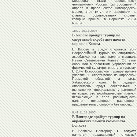
Моисеева
стали абсолютными
чемпионками России. Как сообщили 4
апреля в пресс-центре новгородской
мэрии, этот титул они завоевали на
главных соревнованиях страны,
которые прошли в Воронеже 28-31
марта...
15:20
15.11.2005
В Кирове пройдет турнир по
спортивной акробатике памяти
маршала Конева
В Кирове в среду откроется 28-й
Всероссийский турнир по спортивной
акробатике на приз памяти маршала
Ивана Степановича Конева. Об этом
сообщили в областном управлении по
физической культуре, спорту и туризму.
В 28-м Всероссийском турнире примут
участие 36 спортсменов из Кировской,
Пермской областей, а также
Хабаровского края. По традиции,
спортсмены будут состязаться в
выполнении специальных упражнений
на ковре: это акробатические прыжки,
включающие в себя разновидности
сальто, сохранение равновесия,
вращение тела с опорой и без опоры...
8:47
11.08.2005
В Новгороде пройдет турнир по
акробатике памяти космонавта
Волкова
В Великом Новгороде
11 августа
начнется традиционный открытый