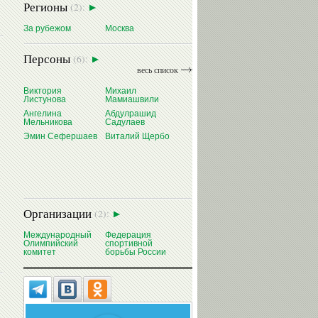
Регионы
(2):
За рубежом
Москва
Персоны
(6):
весь список
Виктория
Михаил
Листунова
Мамиашвили
Ангелина
Абдулрашид
Мельникова
Садулаев
Эмин Сефершаев
Виталий Щербо
Организации
(2):
Международный
Федерация
Олимпийский
спортивной
комитет
борьбы России