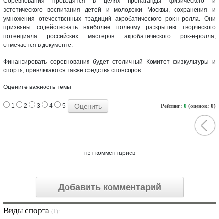
Соревнования проводятся в целях пропаганды физического и
эстетического воспитания детей и молодежи Москвы, сохранения и
умножения отечественных традиций акробатического рок-н-ролла. Они
призваны содействовать наиболее полному раскрытию творческого
потенциала российских мастеров акробатического рок-н-ролла,
отмечается в документе.
Финансировать соревнования будет столичный Комитет физкультуры и
спорта, привлекаются также средства спонсоров.
Оцените важность темы
1
2
3
4
5
Рейтинг:
0
(оценок: 0)
нет комментариев
Добавить комментарий
Виды спорта
(1):