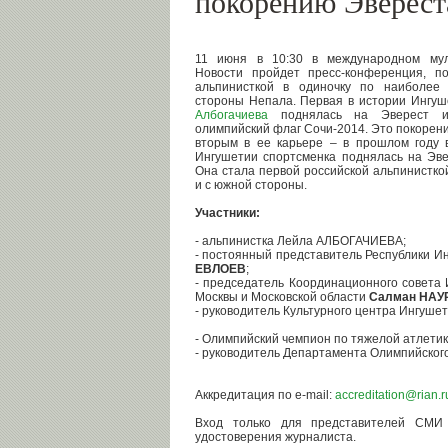
покорению Эверест
11 июня в 10:30 в международном мул
Новости пройдет пресс-конференция, п
альпинисткой в одиночку по наиболее
стороны Непала. Первая в истории Ингу
Албогачиева
поднялась на Эверест и
олимпийский флаг Сочи-2014. Это покорени
вторым в ее карьере – в прошлом году 
Ингушетии спортсменка поднялась на Эве
Она стала первой российской альпинисткой
и с южной стороны.
Участники:
- альпинистка Лейла АЛБОГАЧИЕВА;
- постоянный представитель Республики 
ЕВЛОЕВ
;
- председатель Координационного совета 
Москвы и Московской области
Салман НАУ
- руководитель Культурного центра Ингуше
- Олимпийский чемпион по тяжелой атлети
- руководитель Департамента Олимпийског
Аккредитация по e-mail:
accreditation@rian.r
Вход только для представителей СМИ
удостоверения журналиста.