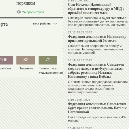
9:38
26.08.2025
порядком
Сын Натальи Наговициной
обратился к генпрокурору и МИД с
просьбой спасти его мать
24 просмотров
Пятницин: Наговицина будет числиться
без вести пропавшей до тех пор, пока до
орта
весь рейтинг
нее не доберется спасательная группа.
19:12
25.08.2025
Федерация альпинизма: Наговицину
признают пропавшей без вести
Спасательная операция по поиску и
помощи Наговициной отменена из-за
погодных условий.
106
82
72
14:18
24.08.2025
Федерации альпинизма: Спасатели
свернут лагерь и не будут пытаться
олейбол
Плавание
Гимнастика
забрать россиянку Наталью
художественная
Наговицину с пика Победы
Об этом заявил председатель комиссии
по классическому альпинизму
Федерации альпинизма России
Александр Яковенко.
8:10
21.08.2025
Федерация альпинизма: Спасателям
будет крайне сложно помочь Наталье
Наговициной
Пик Победы находится на высоте 7 439
метров.
15:48
20.08.2025