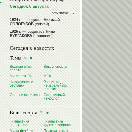
Сегодня, 8 августа
весь список
1924
г. — родился
Николай
СОЛОГУБОВ
(хоккей)
1926
г. — родилась
Нина
БУЛГАКОВА
(плавание)
1941
г. — родилась
Равиля
Сегодня в новостях
ПРОКОПЕНКО (САЛИМОВА)
(баскетбол)
Темы
(8):
1964
г. — родился
Николай
ЖУРАВСКИЙ
(гребля на байдарках
Водные виды
Вокруг спорта
и каноэ)
спорта
1964
г. — родился
Юрий ХМЫЛЕВ
Минспорт РФ
МОК
(хоккей)
Назначения и
Россия под
отставки
нейтральным
читать далее
флагом
Спорт и политика
Спортивный
некролог
Виды спорта
(7):
Гимнастика
Гимнастика
спортивная
художественная
Мини-футбол
Прыжки в воду