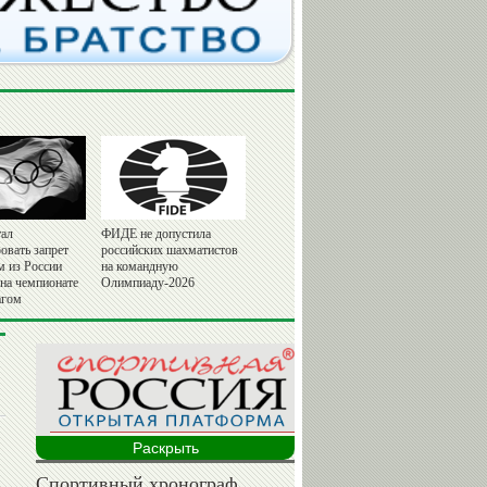
ал
ФИДЕ не допустила
овать запрет
российских шахматистов
м из России
на командную
 на чемпионате
Олимпиаду-2026
агом
Раскрыть
Спортивный хронограф