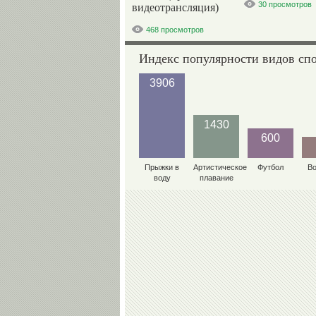
30 просмотров
видеотрансляция)
468 просмотров
Индекс популярности видов сп
3906
1430
600
Прыжки в
Артистическое
Футбол
В
воду
плавание