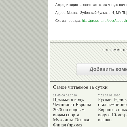
Аккредитация заканчивается за час до нач
Адрес: Москва, Зубовский бульвар, 4, ММПЦ
Схема проезда:
http://pressria.ru/docs/about/
нет коммент
Добавить ком
Самое читаемое за сутки
18:45
06.08.2026
7:02
07.08.2026
Прыжки в воду.
Руслан Терно
Чемпионат Европы
стал чемпион
2026 по водным
Европы в пры
видам спорта.
воду с 10-мет
Мужчины. Вышка.
вышки
Финал (прямая