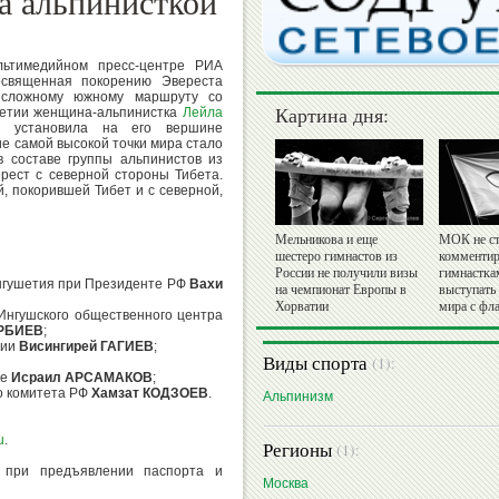
а альпинисткой
ьтимедийном пресс-центре РИА
освященная покорению Эвереста
 сложному южному маршруту со
Картина дня:
шетии женщина-альпинистка
Лейла
 установила на его вершине
е самой высокой точки мира стало
в составе группы альпинистов из
рест с северной стороны Тибета.
, покорившей Тибет и с северной,
Мельникова и еще
МОК не ст
шестеро гимнастов из
комментир
России не получили визы
гимнастка
Ингушетия при Президенте РФ
Вахи
на чемпионат Европы в
выступать
Хорватии
мира с фл
Ингушского общественного центра
РБИЕВ
;
тии
Висингирей ГАГИЕВ
;
Виды спорта
(1):
ке
Исраил АРСАМАКОВ
;
о комитета РФ
Хамзат КОДЗОЕВ
.
Альпинизм
u
.
Регионы
(1):
 при предъявлении паспорта и
Москва