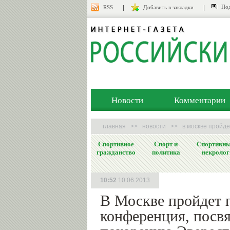
Под
RSS
Добавить в закладки
Новости
Комментарии
главная
>>
новости
>>
в москве пройд
Спортивное
Спорт и
Спортивн
гражданство
политика
некролог
10:52
10.06.2013
В Москве пройдет 
конференция, посв