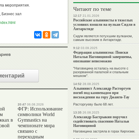
ала мероприятия.
Читают по теме
, Бизнес зал
12:17
21.01.2026
Российские альпинисты в тяжелых
index.html
условиях взошли на вулкан Сидли в
Антарктиде
Сидли является потухшим вулканом,
самым высоким в Антарктиде.
9:12
03.09.2025
Федерация альпинизма: Поиски
ариев
Натальи Наговициной завершены,
опознание невозможно
"Наговицина осталась на высоте с
разорванной палаткой и спальным
ментарий
мешком".
14:52
28.08.2025
Альпинист Александр Расторгуев
погиб под камнепадом при
восхождении на гору Джанги-Тау
Расторгуеву было 68 лет.
20:47
06.08.2026
вой
ФГР: Использование
13:35
26.08.2025
ом
символики World
Александр Бастрыкин поручил
жках в
Gymnastics на
содействовать спасению Натальи
ровой
чемпионате мира
Наговициной
связано с
Наговицина застряла в горах Киргизии.
переходным