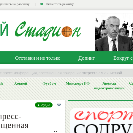
пишись на рассылку
Разместить рекламу
Отставки и не только
Допинг
Вокруг с
ет пресс-конференция, посвященная покорению эвереста альпинисткой
ый
Хоккей
Футбол
Минспорт РФ
Анонсы
Са
видеотрансляций
► Аудио
пресс-
ященная