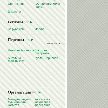
Фехтование
Футзал (футбол в
зале)
Шахматы
Регионы
(2):
За рубежом
Москва
Персоны
(4):
весь список
Николай Куксенков
Виктория
Листунова
Ангелина
Руслан Терновой
Мельникова
Организации
(6):
Международный
Российская
Олимпийский
шахматная
комитет
федерация