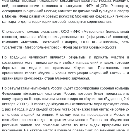
Чемпионат проводят Федерация Кёкусин-кан каратэ-до России. Наряду с
ней, организаторами xемпионата выступают: ФГУ «ЦСП» Росспорта;
Ассоциация rиокусинкай России; Комитет по физической культуре и спорту
г. Москвы; Фонд развития боевых искусств; Московская федерация rёкусин-
кан каратэ-до, на территории которой проводятся соревнования.
Спонсорскую помощь оказывают: ООО «ИФК «Метрополь» (генеральный
спонсор), компания «Метрополь девелопмент» (официальный спонсор),
компания «Металлы Восточной Сибири», ООО КБ «Обибанк», сеть
турагентств «Метрополь-экспресс», Фонд развития боевых искусств.
По традиции чемпионат является открытым, и принять участие в
состязаниях могут представители любых направлений и школ, готовые
бороться за медали по правилам Кёкусин-кан. Приглашены все
организации каратэ кёкусин – члены Ассоциации иокусинкай России – и
организации кёкусин-кан стран ближнего зарубежья.
По результатам чемпионата России будет сформирована сборная команда
Федерации кёкусин-кан каратэ-до России, которая будет представлять
нашу страну на II открытом чемпионате мира по кёкусин-кан (Будапешт, 2-4
октября 2009 г.). В каратэ-до кёкусин-кан чемпионаты мира проходят лишь
1 раз в 4 года, и для каждой страны установлена жесткая квота: не более 2-
х человек в одной категории. А между тем, на прошедшем в Москве в
сентябре прошлого года II открытом чемпионате Европы по кёкусин-кан
россияне заняли все призовые места во всех видах программы без
исключения. На каждое место в команде претендуют, по меньшей мере, 4