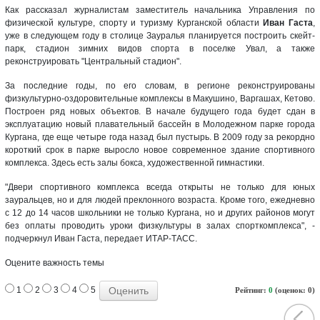
Как рассказал журналистам заместитель начальника Управления по
физической культуре, спорту и туризму Курганской области
Иван Гаста
,
уже в следующем году в столице Зауралья планируется построить скейт-
парк, стадион зимних видов спорта в поселке Увал, а также
реконструировать "Центральный стадион".
За последние годы, по его словам, в регионе реконструированы
физкультурно-оздоровительные комплексы в Макушино, Варгашах, Кетово.
Построен ряд новых объектов. В начале будущего года будет сдан в
эксплуатацию новый плавательный бассейн в Молодежном парке города
Кургана, где еще четыре года назад был пустырь. В 2009 году за рекордно
короткий срок в парке выросло новое современное здание спортивного
комплекса. Здесь есть залы бокса, художественной гимнастики.
"Двери спортивного комплекса всегда открыты не только для юных
зауральцев, но и для людей преклонного возраста. Кроме того, ежедневно
с 12 до 14 часов школьники не только Кургана, но и других районов могут
без оплаты проводить уроки физкультуры в залах спорткомплекса", -
подчеркнул Иван Гаста, передает ИТАР-ТАСС.
Оцените важность темы
1
2
3
4
5
Рейтинг:
0
(оценок: 0)