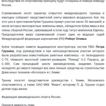
впоследствии по спортивному принципу будут отобраны в главную команду
России.
Соревнования носят характер открытого международного турнира и
ежегодно собирают представителей элиты мирового воздушного боя. На
этот раз в престижном Кубке Грушина примут участие около 50 экипажей, в
числе которых многократные чемпионы мира, обладатели Кубка мира и все
члены сборной России, завоевавшей в этом году титул чемпионов Европы.
Председателем жюри соревнований станет один из ведущих судей
Международной федерации аэронавтики (FAI)
Роберт Оливье
.
Кубок посвящен памяти выдающегося конструктора систем ПВО
Петра
Грушина
, под руководством и при непосредственном участии которого
были разработаны известнейшие ракетные комплексы - от легендарного
С-75, сбившего высотный самолет-разведчик "Локхид" U-2 Пауэрса, до
С-300. Сам прошедший школу авиамоделизма, академик Грушин
незадолго до смерти передал все свои личные средства на строительство
Дома юных техников «Интеграл» в г. Химки.
Турнир посетят представители руководства г. Химки, Московского
спорткомитета, а также ОАО МКБ "Факел", которому П. Д. Грушин отдал
долгие годы жизни.
Федерация авиамодельного спорта России.
Оцените важность темы