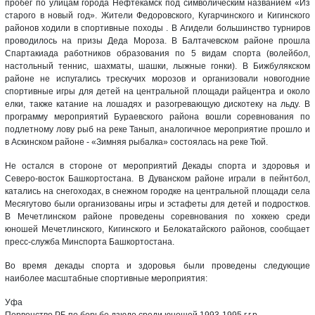
пробег по улицам города Нефтекамск под символическим названием «Из
старого в новый год». Жители Федоровского, Кугарчинского и Кигинского
районов ходили в спортивные походы . В Агидели большинство турниров
проводилось на призы Деда Мороза. В Балтачевском районе прошла
Спартакиада работников образования по 5 видам спорта (волейбол,
настольный теннис, шахматы, шашки, лыжные гонки). В Бижбулякском
районе не испугались трескучих морозов и организовали новогодние
спортивные игры для детей на центральной площади райцентра и около
елки, также катание на лошадях и разогревающую дискотеку на льду. В
программу мероприятий Бураевского района вошли соревнования по
подлетному лову рыб на реке Танып, аналогичное мероприятие прошло и
в Аскинском районе - «Зимняя рыбалка» состоялась на реке Тюй.
Не остался в стороне от мероприятий Декады спорта и здоровья и
Северо-восток Башкортостана. В Дуванском районе играли в пейнтбол,
катались на снегоходах, в снежном городке на центральной площади села
Месягутово были организованы игры и эстафеты для детей и подростков.
В Мечетлинском районе проведены соревнования по хоккею среди
юношей Мечетлинского, Кигинского и Белокатайского районов, сообщает
пресс-служба Минспорта Башкортостана.
Во время декады спорта и здоровья были проведены следующие
наиболее масштабные спортивные мероприятия:
Уфа
Первенство РБ по борьбе дзюдо среди юношей 1993-1995 г.г.р.