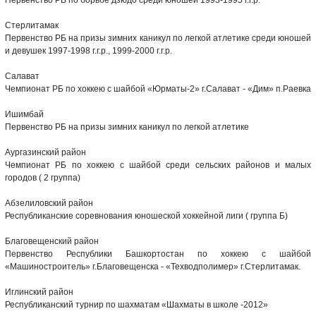
Стерлитамак
Первенство РБ на призы зимних каникул по легкой атлетике среди юношей
и девушек 1997-1998 г.г.р., 1999-2000 г.г.р.
Салават
Чемпионат РБ по хоккею с шайбой «Юрматы-2» г.Салават - «Дим» п.Раевка
Ишимбай
Первенство РБ на призы зимних каникул по легкой атлетике
Аургазинский район
Чемпионат РБ по хоккею с шайбой среди сельских районов и малых
городов ( 2 группа)
Абзелиловский район
Республиканские соревнования юношеской хоккейной лиги ( группа Б)
Благовещенский район
Первенство Республики Башкортостан по хоккею с шайбой
«Машиностроитель» г.Благовещенска - «Техводполимер» г.Стерлитамак.
Иглинский район
Республиканский турнир по шахматам «Шахматы в школе -2012»