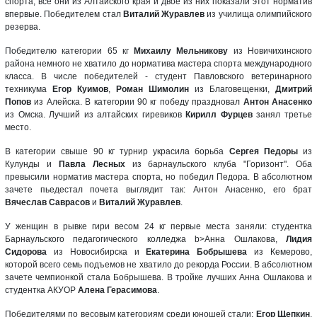
спорта, все они из Алтайского края и двое из них показали этот норматив
впервые. Победителем стал
Виталий Журавлев
из училища олимпийского
резерва.
Победителю категории 65 кг
Михаилу Мельникову
из Новичихинского
района немного не хватило до норматива мастера спорта международного
класса. В числе победителей - студент Павловского ветеринарного
техникума
Егор Куимов
,
Роман Шимолин
из Благовещенки,
Дмитрий
Попов
из Алейска. В категории 90 кг победу праздновал
Антон Анасенко
из Омска. Лучший из алтайских гиревиков
Кирилл Фурцев
занял третье
место.
В категории свыше 90 кг турнир украсила борьба
Сергея Педоры
из
Кулунды и
Павла Лесных
из барнаульского клуба "Горизонт". Оба
превысили норматив мастера спорта, но победил Педора. В абсолютном
зачете пьедестал почета выглядит так: Антон Анасенко, его брат
Вячеслав Саврасов
и
Виталий Журавлев
.
У женщин в рывке гири весом 24 кг первые места заняли: студентка
Барнаульского педагогического колледжа b>Анна Ошлакова,
Лидия
Сидорова
из Новосибирска и
Екатерина Бобрышева
из Кемерово,
которой всего семь подъемов не хватило до рекорда России. В абсолютном
зачете чемпионкой стала Бобрышева. В тройке лучших Анна Ошлакова и
студентка АКУОР
Алена Герасимова
.
Победителями по весовым категориям среди юношей стали:
Егор Щепкин
,