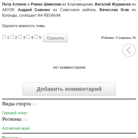
Петр Алпеев
и
Роман Шимолин
из Благовещенки,
Виталий Журавлев
из
АКУОР,
Андрей Савенко
из Советского района,
Вячеслав Усов
из
Кулунды, сообщает ИА REGNUM.
Оцените важность темы
1
2
3
4
5
Рейтинг:
0
(оценок: 0)
нет комментариев
Добавить комментарий
Виды спорта
(1):
Гиревой спорт
Регионы
(1):
Алтайский край