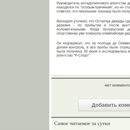
Руководитель антидопингового агентства 
находился по "особым причинам", но не ста
отметил, что признание тренера было полу
Ванхадло уточнил, что Остапчук дважды сд
деревне - по прибытии и после выст
положительными. Когда белорусская д
спортсменка уже покинула олимпийскую де
Он подчеркнул, что за полгода до Олим
допинг-контроль, и все пробы были отриц
была получена 30 июля и исследовалась в
агентство "Р-Спорт".
нет коммент
Добавить ком
Самое читаемое за сутки