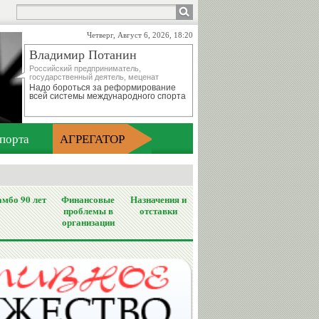
Четверг, Август 6, 2026, 18:20
Владимир Потанин
Российский предприниматель,
государственный деятель, меценат
Надо бороться за реформирование
всей системы международного спорта
порта
АГРЕГАТОР
мбо 90 лет
Финансовые
Назначения и
проблемы в
отставки
организации