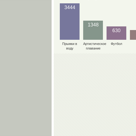
3444
1348
630
Прыжки в
Артистическое
Футбол
воду
плавание