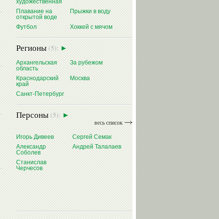
художественная
Плавание на
Прыжки в воду
открытой воде
Футбол
Хоккей с мячом
Регионы
(5):
Архангельская
За рубежом
область
Краснодарский
Москва
край
Санкт-Петербург
Персоны
(5):
весь список
Игорь Дивеев
Сергей Семак
Александр
Андрей Талалаев
Соболев
Станислав
Черчесов