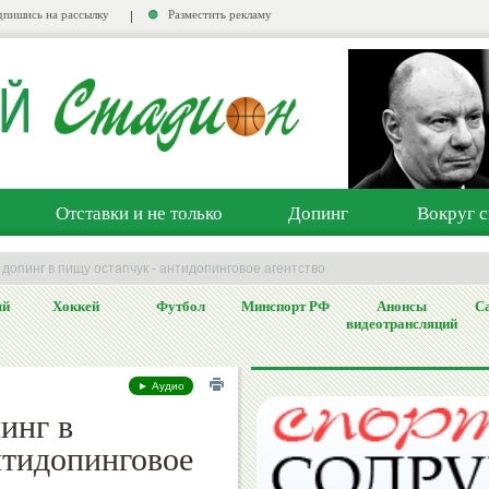
пишись на рассылку
Разместить рекламу
Отставки и не только
Допинг
Вокруг с
допинг в пищу остапчук - антидопинговое агентство
ый
Хоккей
Футбол
Минспорт РФ
Анонсы
Са
видеотрансляций
► Аудио
инг в
нтидопинговое