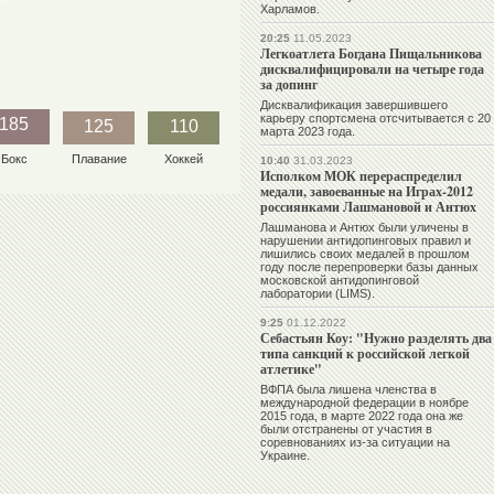
Харламов.
20:25
11.05.2023
Легкоатлета Богдана Пищальникова
дисквалифицировали на четыре года
за допинг
Дисквалификация завершившего
карьеру спортсмена отсчитывается с 20
185
125
110
марта 2023 года.
Бокс
Плавание
Хоккей
10:40
31.03.2023
Исполком МОК перераспределил
медали, завоеванные на Играх-2012
россиянками Лашмановой и Антюх
Лашманова и Антюх были уличены в
нарушении антидопинговых правил и
лишились своих медалей в прошлом
году после перепроверки базы данных
московской антидопинговой
лаборатории (LIMS).
9:25
01.12.2022
Себастьян Коу: "Нужно разделять два
типа санкций к российской легкой
атлетике"
ВФПА была лишена членства в
международной федерации в ноябре
2015 года, в марте 2022 года она же
были отстранены от участия в
соревнованиях из-за ситуации на
Украине.