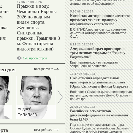
основании базы данных московской
17:05
06.08.2026
антидопинговой лаборатории.
.
Прыжки в воду.
ропы
Чемпионат Европы
5:20
08.08.2024
Китайское антидопинговое агентство
ым
2026 по водным
призывает усилить проверку
видам спорта.
американских спортсменов
шка.
Женщины.
В CHINADA поставили под сомнение
я
Синхронные
действия Антидопингового агентства
США.
ия)
прыжки. Трамплин 3
м. Финал (прямая
8:32
22.02.2024
Американский врач приговорен к
видеотрансляция)
трем месяцам тюрьмы по "закону
Родченкова"
120 просмотров
Врач признался, что передавал
запрещенные вещества.
сегодня
весь рейтинг
10:47
05.08.2023
CAS отменил оправдательные
приговоры и дисквалифицировал
Юрия Селихова и Дениса Огаркова
Бобслеист Селихов дисквалифицирован
на три года, легкоатлет Денис Огарков -
на четыре.
21:05
26.05.2023
Андрей
Игорь
Сергей
Российских легкоатлетов
ТАЛАЛАЕВ
ДИВЕЕВ
СЕМАК
дисквалифицировали на основании
базы LIMS
Под санкции попали метатель ядра
орта
Сослан Цирихов, многоборец Василий
весь рейтинг
Харламов и бегун Роман Семакин.