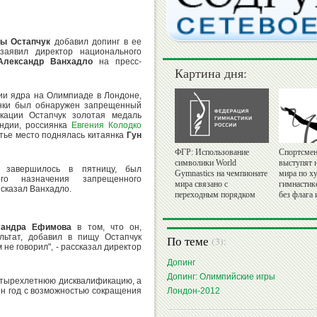
ы Остапчук
добавил допинг в ее
заявил директор национального
Александр Ванхадло
на пресс-
Картина дня:
ии ядра на Олимпиаде в Лондоне,
енки был обнаружен запрещенный
кации Остапчук золотая медаль
ндии, россиянка
Евгения Колодко
етье место поднялась китаянка
Гун
ФГР: Использование
Спортсмен
символики World
выступят 
е завершилось в пятницу, был
Gymnastics на чемпионате
мира по х
ого назначения запрещенного
мира связано с
гимнастик
 сказал Ванхадло.
переходным порядком
без флага 
сандра Ефимова
в том, что он,
льтат, добавил в пищу Остапчук
По теме
(3):
 не говорил", - рассказал директор
Допинг
Допинг: Олимпийские игры
етырехлетнюю дисквалификацию, а
н год с возможностью сокращения
Лондон-2012