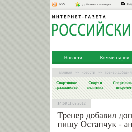
Под
RSS
Добавить в закладки
Новости
Комментарии
главная
>>
новости
>>
тренер добавил 
Спортивное
Спорт и
Спортивн
гражданство
политика
некролог
14:58
11.09.2012
Тренер добавил доп
пищу Остапчук - а