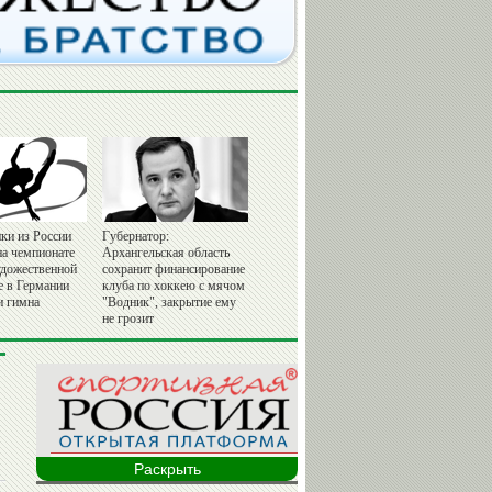
ки из России
Губернатор:
на чемпионате
Архангельская область
удожественной
сохранит финансирование
е в Германии
клуба по хоккею с мячом
и гимна
"Водник", закрытие ему
не грозит
Раскрыть