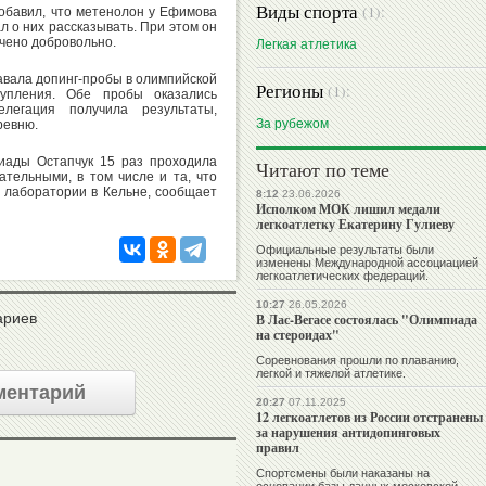
Виды спорта
(1):
добавил, что метенолон у Ефимова
л о них рассказывать. При этом он
чено добровольно.
Легкая атлетика
авала допинг-пробы в олимпийской
Регионы
(1):
упления. Обе пробы оказались
елегация получила результаты,
За рубежом
ревню.
пиады Остапчук 15 раз проходила
Читают по теме
ательными, в том числе и та, что
 лаборатории в Кельне, сообщает
8:12
23.06.2026
Исполком МОК лишил медали
легкоатлетку Екатерину Гулиеву
Официальные результаты были
изменены Международной ассоциацией
легкоатлетических федераций.
10:27
26.05.2026
ариев
В Лас-Вегасе состоялась "Олимпиада
на стероидах"
Соревнования прошли по плаванию,
легкой и тяжелой атлетике.
ментарий
20:27
07.11.2025
12 легкоатлетов из России отстранены
за нарушения антидопинговых
правил
Спортсмены были наказаны на