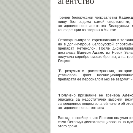
агентство
Тренер белорусской легкоатлетки
Надежд
пищу без ведома самой спортсменки, 
антидопингового агентства Белоруссии
конференции во вторник в Минске.
Остапчук выиграла соревнования в толкан
но в допинг-пробе белорусской спортсм
препарат метенолон. После дисквалифи
досталась
Валери Адамс
из Новой Зела
получила серебро вместо бронзы, а на тр
Лицзяо
.
"В результате расследования, которо
установлен факт несанкционированн
препарата ее персоналом без ее ведома", -
"Получено признание ее тренера
Алек
опасаясь за недостаточно высокий резу
запрещенное вещество, а ей ничего об этом
антидопингового агентства.
Ванхадло сообщил, что Ефимов получил ч
сама Остапчук дисквалифицирована на оди
этого срока.