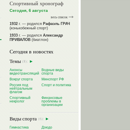
Спортивный хронограф
Сегодня, 6 августа
весь список
1932
г. — родился
Рафаэль ГРАЧ
(конькобежный спорт)
1933
г. — родился
Александр
ПРИВАЛОВ
(биатлон)
1939
г. — родился
Анатолий
Сегодня в новостях
ИОНОВ
(хоккей)
1939
г. — родился
Анатолий
Темы
(8):
ЦАРИК
(борьба вольная)
1946
Анонсы
г. — родился
Водные виды
Виктор
видеотрансляций
спорта
БАЖЕНОВ
(фехтование)
Вокруг спорта
Минспорт РФ
читать далее
Россия под
Спорт и политика
нейтральным
флагом
Спортивный
Финансовые
некролог
проблемы в
организации
Виды спорта
(6):
Гимнастика
Дзюдо