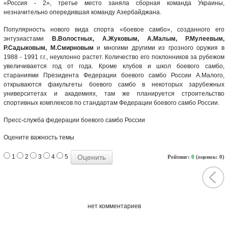
«Россия - 2», третье место заняла сборная команда Украины,
незначительно опередившая команду Азербайджана.
Популярность нового вида спорта «боевое самбо», созданного его
энтузиастами
В.Волостных, А.Жуковым, А.Малым, Р.Мулеевым,
Р.Садыковым, М.Смирновым
и многими другими из грозного оружия в
1988 - 1991 г.г., неуклонно растет. Количество его поклонников за рубежом
увеличивается год от года. Кроме клубов и школ боевого самбо,
стараниями Президента Федерации боевого самбо России А.Малого,
открываются факультеты боевого самбо в некоторых зарубежных
университетах и академиях, там же планируется строительство
спортивных комплексов по стандартам Федерации боевого самбо России.
Пресс-служба федерации боевого самбо России
Оцените важность темы
1
2
3
4
5
Рейтинг:
0
(оценок: 0)
нет комментариев