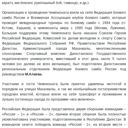
каратэ, кик-боксинг, рукопашный бой, тэквондо, и др.).
Организацию и проведение Чемпионата взяли на себя Федерация боевого
самбо России и Всемирная Ассоциация клубов боевого самбо, которые
проводят международные турниры по боевому самбо с 1994 года (г.г.
Кстово, Харьков), а чемпионаты мира с 1995 года (Москва, Лужники).
Большая поддержка этому Чемпионату была оказана Союзом Героев
Российской Федерации, Комиссией по делам молодежи и спорту Совета
Федерации Федерального Собрания РФ, Правительством Республики
Дагестан, Администрацией города Махачкалы, многочисленными
спонсорами. Спортивный комплекс Дагестанского Государственного
педагогического университета, вместивший в этот день около 5 тысяч
человек (но далеко не всех желающих), был подготовлен Дагестанским
региональным отделением Федерации боевого самбо России под
руководством
М.Алиева
.
Участники и гости Чемпионата были приятно удивлены чистотой и
порядком на улицах Махачкалы, а так же необычайным гостеприимством
городских властей, которые взяли на себя трансферт и проживание в
лучших гостиницах города по программе «все включено».
Российская Федерация была представлена двумя сборными командами –
«Россия – 1» и «Россия – 2», причем вторая сборная была полностью
укомплектована участниками, подготовленными в Республике Дагестан. В
командном зачете победила команда «Россия - 1», на втором месте –