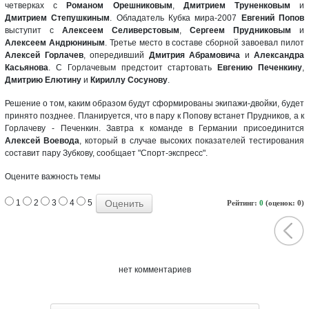
четверках с
Романом Орешниковым
,
Дмитрием Труненковым
и
Дмитрием Степушкиным
. Обладатель Кубка мира-2007
Евгений Попов
выступит с
Алексеем Селиверстовым
,
Сергеем Прудниковым
и
Алексеем Андрюниным
. Третье место в составе сборной завоевал пилот
Алексей Горлачев
, опередивший
Дмитрия Абрамовича
и
Александра
Касьянова
. С Горлачевым предстоит стартовать
Евгению Печенкину
,
Дмитрию Елютину
и
Кириллу Сосунову
.
Решение о том, каким образом будут сформированы экипажи-двойки, будет
принято позднее. Планируется, что в пару к Попову встанет Прудников, а к
Горлачеву - Печенкин. Завтра к команде в Германии присоединится
Алексей Воевода
, который в случае высоких показателей тестирования
составит пару Зубкову, сообщает "Спорт-экспресс".
Оцените важность темы
1
2
3
4
5
Рейтинг:
0
(оценок: 0)
нет комментариев