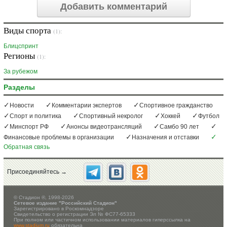
Добавить комментарий
Виды спорта
(1):
Блицспринт
Регионы
(1):
За рубежом
Разделы
Новости
Комментарии экспертов
Спортивное гражданство
Спорт и политика
Спортивный некролог
Хоккей
Футбол
Минспорт РФ
Анонсы видеотрансляций
Самбо 90 лет
Финансовые проблемы в организации
Назначения и отставки
Обратная связь
Присоединяйтесь →
©
Стадион ®, 1998-2026
Сетевое издание "Российский Стадион"
Зарегистрировано в Роскомнадзоре
Свидетельство о регистрации Эл № ФС77-65333
При полном или частичном использовании материалов гиперссылка на
www.stadium.ru
обязательна