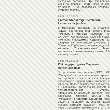
выходные состоялись три финальные
игры за первые шесть мест и две
стыковые - за последнюю четверку
итоговой таблицы...
14:08
13.02.2006
Сыгран второй тур чемпионата
Саранска по футболу
В минувшие выходные на стадионе
"Старт" состоялись игры второго тура
чемпионата столицы Мордовии по
футболу. Как рассказал главный судья
чемпионата
Владимир Кудрявцев
, 11
февраля на поле вышли футболисты
"Сарэкса-2" (Саранск) и нижегородской
команды "Починки-Арсенал". Матч
закончился с минимальным счетом 1:0
в пользу хозяев...
13:36
05.12.2005
РФС подарил детям Мордовии
футбольное поле
За успешные выступления ДЮСШ ФК
"Мордовия" на всероссийском уровне
наш регион включен в федеральную
программу "Подарим детям стадион" на
2006 год. Проект реализуется совместно
с Российским футбольным союзом и
благотворительным Фондом
"Национальная академия футбола". Как
рассказал директор ДЮСШ ФК
"Мордовия"
Владимир Завьялов
, клуб
вошел в тридцатку футбольных школ
России, которым подарили покрытие
нового поколения стоимостью в 10 млн