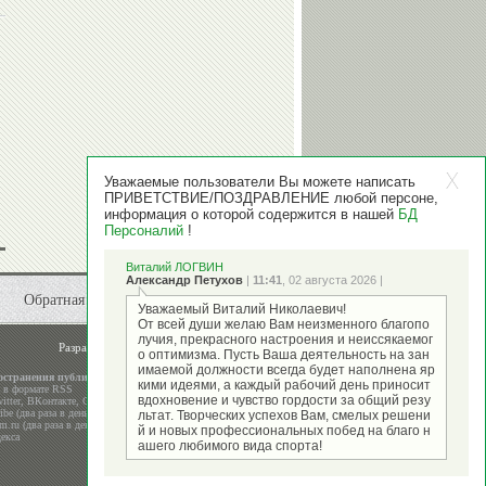
Уважаемые пользователи Вы можете написать
ПРИВЕТСТВИЕ/ПОЗДРАВЛЕНИЕ любой персоне,
информация о которой содержится в нашей
БД
Персоналий
!
Виталий ЛОГВИН
Александр Петухов
|
11:41
, 02 августа 2026 |
Обратная связь
Уважаемый Виталий Николаевич!
От всей души желаю Вам неизменного благопо
лучия, прекрасного настроения и неиссякаемог
Разработка и поддержка
ООО "Стадион"
о оптимизма. Пусть Ваша деятельность на зан
имаемой должности всегда будет наполнена яр
остранения публикаций
кими идеями, а каждый рабочий день приносит
а в формате RSS
вдохновение и чувство гордости за общий резу
itter
,
ВКонтакте
,
Google+
be (два раза в день)
льтат. Творческих успехов Вам, смелых решени
m.ru (два раза в день)
й и новых профессиональных побед на благо н
екса
ашего любимого вида спорта!