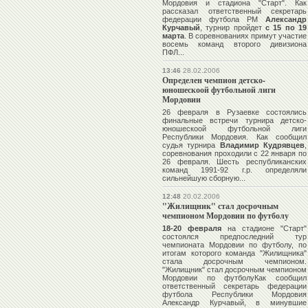
Мордовия и стадиона "Старт". Как
рассказал ответственный секретарь
федерации футбола РМ
Александр
Курчавый
, турнир пройдет
с 15 по 19
марта
. В соревнованиях примут участие
восемь команд второго дивизиона
ПФЛ...
13:46
28.02.2006
Определен чемпион детско-
юношескоой футбольной лиги
Мордовии
26 февраля в Рузаевке состоялись
финальные встречи турнира детско-
юношескоой футбольной лиги
Республики Мордовия. Как сообщил
судья турнира
Владимир Кудрявцев
,
соревнования проходили с 22 января по
26 февраля. Шесть республиканских
команд 1991-92 г.р. определяли
сильнейшую сборную...
12:48
20.02.2006
"Жилищник" стал досрочным
чемпионом Мордовии по футболу
18-20 февраля
на стадионе "Старт"
состоялся предпоследний тур
чемпионата Мордовии по футболу, по
итогам которого команда "Жилищника"
стала досрочным чемпионом.
"Жилищник" стал досрочным чемпионом
Мордовии по футболуКак сообщил
ответственный секретарь федерации
футбола Республики Мордовия
Александр Курчавый, в минувшие