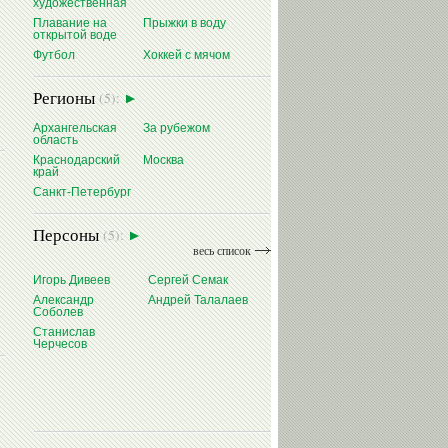
художественная
Плавание на
Прыжки в воду
открытой воде
Футбол
Хоккей с мячом
Регионы
(5):
Архангельская
За рубежом
область
Краснодарский
Москва
край
Санкт-Петербург
Персоны
(5):
весь список
Игорь Дивеев
Сергей Семак
Александр
Андрей Талалаев
Соболев
Станислав
Черчесов