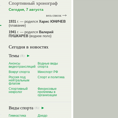
Спортивный хронограф
Сегодня, 7 августа
весь список
1931
г. — родился
Харис ЮНИЧЕВ
(плавание)
1941
г. — родился
Валерий
ПУШКАРЕВ
(водное поло)
1947
г. — родился
Валерий
Сегодня в новостях
ИЛЬИНЫХ
(гимнастика спортивная)
1954
г. — родился
Валерий
Темы
(8):
ГАЗЗАЕВ
(футбол)
1956
Анонсы
г. — родился
Водные виды
Владимир
видеотрансляций
спорта
РЫБАКОВ
(легкая атлетика)
Вокруг спорта
Минспорт РФ
читать далее
Россия под
Спорт и политика
нейтральным
флагом
Спортивный
Финансовые
некролог
проблемы в
организации
Виды спорта
(6):
Гимнастика
Дзюдо