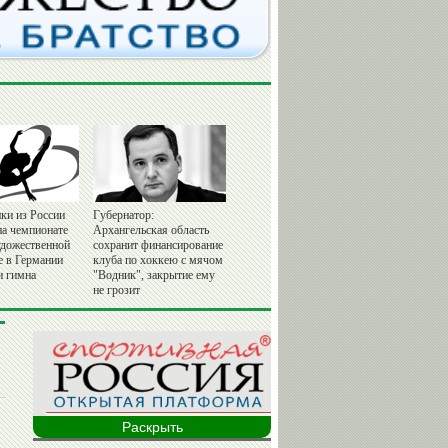
ки из России
Губернатор:
на чемпионате
Архангельская область
удожественной
сохранит финансирование
е в Германии
клуба по хоккею с мячом
и гимна
"Водник", закрытие ему
не грозит
Раскрыть