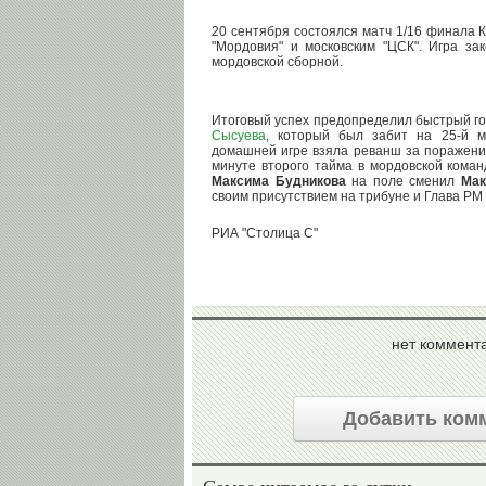
20 сентября состоялся матч 1/16 финала 
"Мордовия" и московским "ЦСК". Игра зак
мордовской сборной.
Итоговый успех предопределил быстрый г
Сысуева
, который был забит на 25-й м
домашней игре взяла реванш за поражение
минуте второго тайма в мордовской кома
Максима Будникова
на поле сменил
Мак
своим присутствием на трибуне и Глава РМ
РИА "Столица С"
нет коммент
Добавить ком