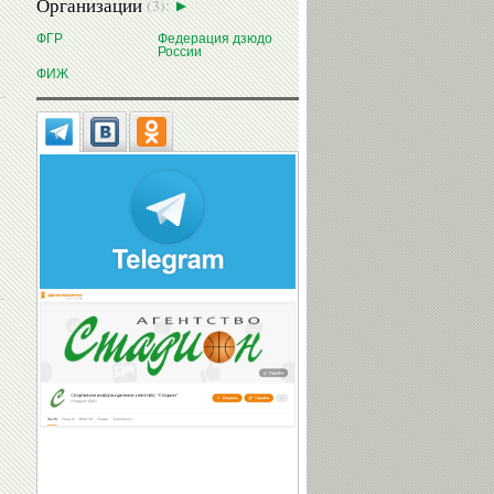
Организации
(3):
ФГР
Федерация дзюдо
России
ФИЖ