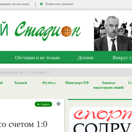
пишись на рассылку
Разместить рекламу
Отставки и не только
Допинг
Вокруг с
азгромила "цск" со счетом 1:0
ый
Хоккей
Футбол
Минспорт РФ
Анонсы
Са
видеотрансляций
► Аудио
о счетом 1:0