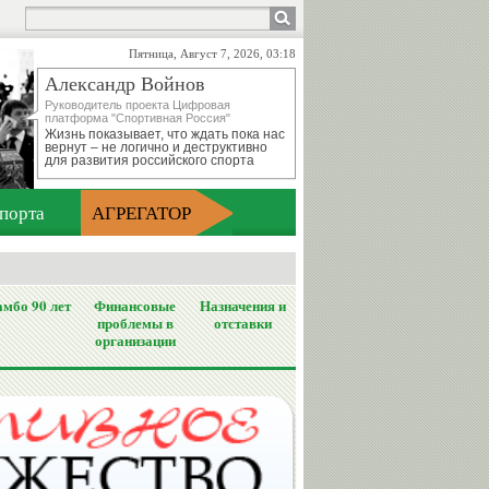
Пятница, Август 7, 2026, 03:18
Александр Войнов
Руководитель проекта Цифровая
платформа "Спортивная Россия"
Жизнь показывает, что ждать пока нас
вернут – не логично и деструктивно
для развития российского спорта
порта
АГРЕГАТОР
мбо 90 лет
Финансовые
Назначения и
проблемы в
отставки
организации