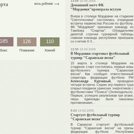
13:09
16.06.2006
орта
весь рейтинг
Домашний матч ФК
"Мордовия"проиграла всухую
Вчера в столице Мордовии на стадионе
"Светотехника" состоялась очередная
встреча первенства России по футболу.
ФК "Мордовия" принимал команду из
Тамбова "Спартак". Обладателям
девятой строчки турнирной таблицы
главная команда республики проиграла
185
126
110
со счетом 0-3...
12:50
16.03.2006
Бокс
Плавание
Хоккей
В Мордовии стартовал футбольный
турнир "Саранская весна"
15 марта в столице Мордовии на
стадионе старт состоялись первые игры
футбольного турнира "Саранская
весна". Как сообщил ответственный
секретарь федерации футбола РМ
Александр Курчавый
, проведено
четыре встречи. Серию игр первого тура
открыл поединок уринских энергетиков с
футболистами "Позиса" (Зеленодольск).
Первые, успешно реализовав три атаки,
лишь единожды были наказаны
противниками...
9:24
14.03.2006
Стартует футбольный турнир
"Саранская весна"
В Саранске стартует футбольный
турнир "Саранская весна" на призы
федерации футбола Республики