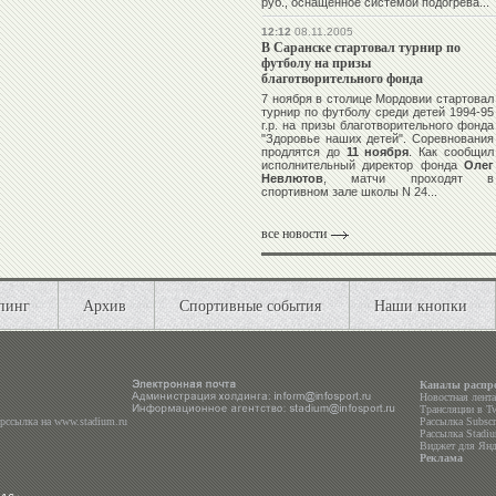
руб., оснащенное системой подогрева...
12:12
08.11.2005
В Саранске стартовал турнир по
футболу на призы
благотворительного фонда
7 ноября в столице Мордовии стартовал
турнир по футболу среди детей 1994-95
г.р. на призы благотворительного фонда
"Здоровье наших детей". Соревнования
продлятся до
11 ноября
. Как сообщил
исполнительный директор фонда
Олег
Невлютов
, матчи проходят в
спортивном зале школы N 24...
все новости
пинг
Архив
Спортивные события
Наши кнопки
Каналы распр
Новостная лент
Трансляции в
Tw
ерссылка на
www.stadium.ru
Рассылка Subscri
Рассылка Stadiu
Виджет для Янд
Реклама