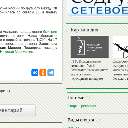
Кубка России по футболу между ФК
ончилась со счетом 1:0 в пользу
Картина дня:
ол молодого нападающего
Дмитрия
инуте встречи. Наша сборная в
 в первой встрече с "ЦСК". На 17
нде произошла замена. Защитника
сим Минеев
. Поддержал команду
Николай Меркушкин
.
ФГР: Использование
Спортсмен
символики World
выступят 
Gymnastics на чемпионате
мира по х
мира связано с
гимнастик
переходным порядком
без флага 
ариев
По теме
(1):
Спорт в регионах
ментарий
Виды спорта
(1):