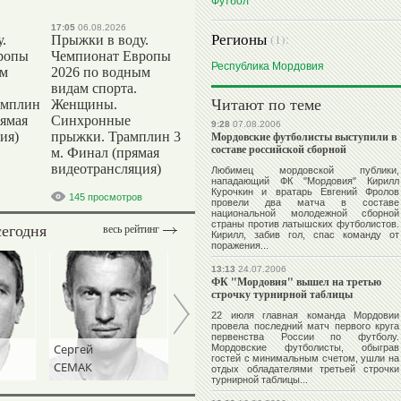
Футбол
17:05
06.08.2026
Регионы
(1):
.
Прыжки в воду.
ропы
Чемпионат Европы
Республика Мордовия
ым
2026 по водным
видам спорта.
Читают по теме
амплин
Женщины.
рямая
Синхронные
9:28
07.08.2006
ия)
прыжки. Трамплин 3
Мордовские футболисты выступили в
составе российской сборной
м. Финал (прямая
видеотрансляция)
Любимец мордовской публики,
нападающий ФК "Мордовия"
Кирилл
Курочкин
и вратарь
Евгений Фролов
145 просмотров
провели два матча в составе
национальной молодежной сборной
страны против латышских футболистов.
сегодня
весь рейтинг
Кирилл, забив гол, спас команду от
поражения...
13:13
24.07.2006
ФК "Мордовия" вышел на третью
строчку турнирной таблицы
22 июля главная команда Мордовии
провела последний матч первого круга
первенства России по футболу.
Сергей
Станислав
Игорь
Мордовские футболисты, обыграв
гостей с минимальным счетом, ушли на
СЕМАК
ЧЕРЧЕСОВ
ДИВЕЕВ
отдых обладателями третьей строчки
турнирной таблицы...