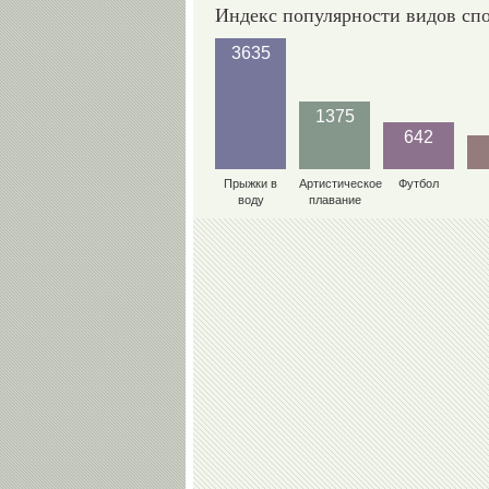
Индекс популярности видов сп
3635
1375
642
Прыжки в
Артистическое
Футбол
воду
плавание