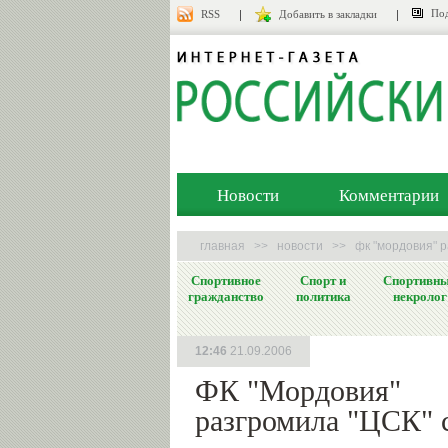
Под
RSS
Добавить в закладки
Новости
Комментарии
главная
>>
новости
>>
фк "мордовия" р
Спортивное
Спорт и
Спортивн
гражданство
политика
некролог
12:46
21.09.2006
ФК "Мордовия"
разгромила "ЦСК" с