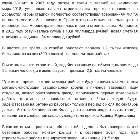
клуба "Зенит" в 2007 году, затем, в связи с заявкой на чемпионат
мира-2018, уже после начала строительства, проект отправляли на
доработку, чтобы стадион полностью соответствовал требованиям ФИФА
по вместимости и безопасности. Сроки открытия стадиона неоднократно
переносились. Неоднократно менялась и смета строительства. Например,
в 2012 году озвучивалась сумма в 43,8 миллиарда рублей, новая сметная
стоимость стадиона - 34 миллиарда рублей.
В настоящее время на стройке работают порядка 1,2 тысяч человек,
большинство из них (800 человек) - на монолитных работах.
В мае количество строителей, задействованных на объекте, вырастет до
1,5 тысяч человек, а в июле-августе - превысит 2,5 тысячи человек.
"В самые горячие летние месяцы рабочие будут заниматься монтажом
металлоконструкций, стационарной кровли и пилонов, завершат чашу
стадиона, начнут обустраивать фасад, производить первые отделочные
работы в отдельных павильонах стадиона. Часть людей будет
задействовано на бетонных работах - только в период с июля по сентябрь
должно быть забетонировано более девяти тысяч квадратных метров", -
приводятся в сообщении слова руководителя проекта
Карена Мдиваняна
.
В соответствии с графиком работ в октябре должны быть завершены все
бетонные работы, монтаж крыши - к середине 2014 года. Все
строительные работы планируется завершить в конце 2015 года.