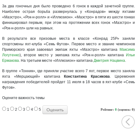
За два гоночных дня было проведено 6 гонок в каждой зачетной группе.
Наиболее острая борьба развернулась у «Конрадов» между яхтами
«Маэстро», «Рок-н-ролл» и «Иллюзион». «Маэстро» в пяти из шести гонках
финишировал первым, при этом на протяжении всех гонок «Маэстро» и
«Рок-н-ролл» шли на равных.
В результате все призовые места в классе «Конрад 25Р» заняли
спортсмены яхт-клуба «Семь Футов». Первое место и звание чемпионов
Приморского края завоевал экипаж яхты «Маэстро» капитана
Максима
Логутенко
), второе место у экипажа яхты «Рок-н-ролл» капитана
Ильи
Ермакова
. На третьем месте «Иллюзион» капитана
Дмитрия Нацвина
.
В группе «Тонник», где приняли участие всего 7 яхт, первое место заняла
яхта «Мерцающий» капитана
Константина Красикова
. Церемония
награждения победителей пройдет 11 июля в 18 часов в яхт-клубе «Семь
Футов».
Оцените важность темы
1
2
3
4
5
Рейтинг:
0
(оценок: 0)