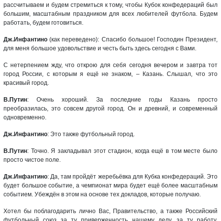
рассчитываем и будем стремиться к тому, чтобы Кубок конфедераций был
большим, масштабным праздником для всех любителей футбола. Будем
работать, будем готовиться.
Дж.Инфантино
(как переведено): Спасибо большое! Господин Президент,
для меня большое удовольствие и честь быть здесь сегодня с Вами.
С нетерпением жду, что открою для себя сегодня вечером и завтра тот
город России, с которым я ещё не знаком, – Казань. Слышал, что это
красивый город.
В.Путин
: Очень хороший. За последние годы Казань просто
преобразилась, это совсем другой город. Он и древний, и современный
одновременно.
Дж.Инфантино
: Это также футбольный город.
В.Путин
: Точно. Я закладывал этот стадион, когда ещё в том месте было
просто чистое поле.
Дж.Инфантино
: Да, там пройдёт жеребьёвка для Кубка конфедераций. Это
будет большое событие, а чемпионат мира будет ещё более масштабным
событием. Убеждён в этом на основе тех докладов, которые получаю.
Хотел бы поблагодарить лично Вас, Правительство, а также Российский
футбольный союз за ту приверженность нашему делу, за ту работу,