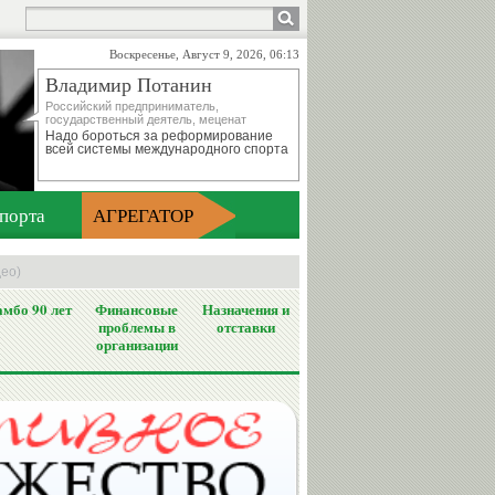
Воскресенье, Август 9, 2026, 06:13
Владимир Потанин
Российский предприниматель,
государственный деятель, меценат
Надо бороться за реформирование
всей системы международного спорта
порта
АГРЕГАТОР
део)
мбо 90 лет
Финансовые
Назначения и
проблемы в
отставки
организации