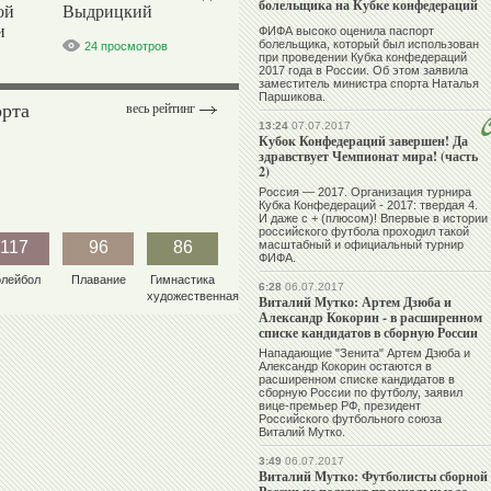
болельщика на Кубке конфедераций
ой
Выдрицкий
и
ФИФА высоко оценила паспорт
болельщика, который был использован
24 просмотров
при проведении Кубка конфедераций
2017 года в России. Об этом заявила
заместитель министра спорта Наталья
Паршикова.
орта
весь рейтинг
13:24
07.07.2017
Кубок Конфедераций завершен! Да
здравствует Чемпионат мира! (часть
2)
Россия — 2017. Организация турнира
Кубка Конфедераций - 2017: твердая 4.
И даже с + (плюсом)! Впервые в истории
российского футбола проходил такой
117
96
86
масштабный и официальный турнир
ФИФА.
олейбол
Плавание
Гимнастика
6:28
06.07.2017
художественная
Виталий Мутко: Артем Дзюба и
Александр Кокорин - в расширенном
списке кандидатов в сборную России
Нападающие "Зенита" Артем Дзюба и
Александр Кокорин остаются в
расширенном списке кандидатов в
сборную России по футболу, заявил
вице-премьер РФ, президент
Российского футбольного союза
Виталий Мутко.
3:49
06.07.2017
Виталий Мутко: Футболисты сборной