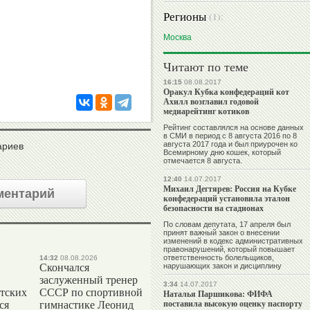
Регионы
(1):
Москва
Читают по теме
16:15
08.08.2017
Оракул Кубка конфедераций кот
Ахилл возглавил годовой
медиарейтинг котиков
Рейтинг составлялся на основе данных
в СМИ в период с 8 августа 2016 по 8
августа 2017 года и был приурочен ко
ариев
Всемирному дню кошек, который
отмечается 8 августа.
12:40
14.07.2017
Михаил Дегтярев: Россия на Кубке
ментарий
конфедераций установила эталон
безопасности на стадионах
По словам депутата, 17 апреля был
принят важный закон о внесении
изменений в кодекс административных
правонарушений, который повышает
ответственность болельщиков,
14:32
08.08.2026
Скончался
нарушающих закон и дисциплину
заслуженный тренер
3:34
14.07.2017
тских
СССР по спортивной
Наталья Паршикова: ФИФА
поставила высокую оценку паспорту
ся
гимнастике Леонид