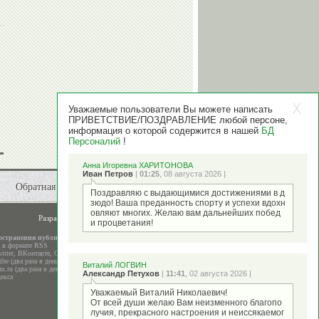
Уважаемые пользователи Вы можете написать
ПРИВЕТСТВИЕ/ПОЗДРАВЛЕНИЕ любой персоне,
информация о которой содержится в нашей
БД
Персоналий
!
Анна Игоревна ХАРИТОНОВА
Иван Петров
|
01:25
, 08 августа 2026 |
Обратная связь
Поздравляю с выдающимися достижениями в д
зюдо! Ваша преданность спорту и успехи вдохн
овляют многих. Желаю вам дальнейших побед
Разработка и поддержка
ООО "Стадион"
и процветания!
остранения публикаций
а в формате RSS
itter
,
ВКонтакте
,
Google+
be (два раза в день)
Виталий ЛОГВИН
m.ru (два раза в день)
Александр Петухов
|
11:41
, 02 августа 2026 |
екса
Уважаемый Виталий Николаевич!
От всей души желаю Вам неизменного благопо
лучия, прекрасного настроения и неиссякаемог