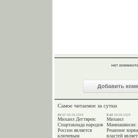
нет коммент
Добавить ком
Самое читаемое за сутки
20:17
08.08.2026
8:42
08.08.2026
Михаил Дегтярев:
Михаил
Спартакиада народов
Мамиашвили:
России является
Решение хорва
ключевым
властей являет