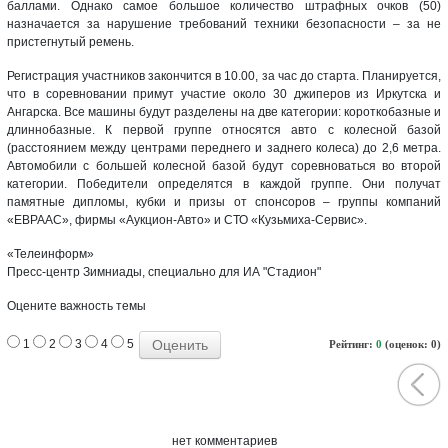
баллами. Однако самое большое количество штрафных очков (50)
назначается за нарушение требований техники безопасности – за не
пристегнутый ремень.
Регистрация участников закончится в 10.00, за час до старта. Планируется,
что в соревновании примут участие около 30 джиперов из Иркутска и
Ангарска. Все машины будут разделены на две категории: короткобазные и
длиннобазные. К первой группе относятся авто с колесной базой
(расстоянием между центрами переднего и заднего колеса) до 2,6 метра.
Автомобили с большей колесной базой будут соревноваться во второй
категории. Победители определятся в каждой группе. Они получат
памятные дипломы, кубки и призы от спонсоров – группы компаний
«ЕВРААС», фирмы «Аукцион-Авто» и СТО «Кузьмиха-Сервис».
«Телеинформ»
Пресс-центр Зимниады, специально для ИА "Стадион"
Оцените важность темы
1
2
3
4
5
Рейтинг:
0
(оценок: 0)
нет комментариев