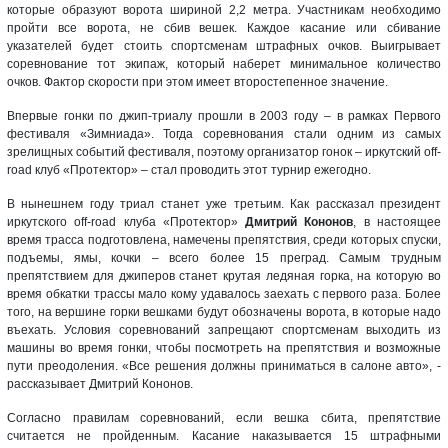
которые образуют ворота шириной 2,2 метра. Участникам необходимо
пройти все ворота, не сбив вешек. Каждое касание или сбивание
указателей будет стоить спортсменам штрафных очков. Выигрывает
соревнование тот экипаж, который наберет минимальное количество
очков. Фактор скорости при этом имеет второстепенное значение.
Впервые гонки по джип-триалу прошли в 2003 году – в рамках Первого
фестиваля «Зимниада». Тогда соревнования стали одним из самых
зрелищных событий фестиваля, поэтому организатор гонок – иркутский off-
road клуб «Протектор» – стал проводить этот турнир ежегодно.
В нынешнем году триал станет уже третьим. Как рассказал президент
иркутского off-road клуба «Протектор»
Дмитрий Кононов
, в настоящее
время трасса подготовлена, намечены препятствия, среди которых спуски,
подъемы, ямы, кочки – всего более 15 преград. Самым трудным
препятствием для джиперов станет крутая ледяная горка, на которую во
время обкатки трассы мало кому удавалось заехать с первого раза. Более
того, на вершине горки вешками будут обозначены ворота, в которые надо
въехать. Условия соревнований запрещают спортсменам выходить из
машины во время гонки, чтобы посмотреть на препятствия и возможные
пути преодоления. «Все решения должны приниматься в салоне авто», -
рассказывает Дмитрий Кононов.
Согласно правилам соревнований, если вешка сбита, препятствие
считается не пройденным. Касание наказывается 15 штрафными