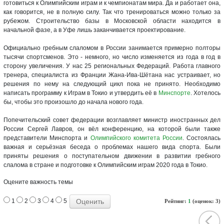
готовиться к Олимпийским играм и к чемпионатам мира. Да и работает она,
как говорится, не в полную силу. Так что тренироваться можно только за
рубежом. Строительство базы в Московской области находится в
начальной фазе, а в Уфе лишь заканчивается проектирование.
Официально гребным слаломом в России занимается примерно полторы
тысячи спортсменов. Это - немного, но число изменяется из года в год в
сторону увеличения. У нас 25 региональных Федераций. Работа главного
тренера, специалиста из Франции Жана-Ива-Шётана нас устраивает, но
решения по нему на следующий цикл пока не принято. Необходимо
написать программу к Играм в Токио и утвердить её в
Минспорте
. Хотелось
бы, чтобы это произошло до начала нового года.
Попечительский совет федерации возглавляет министр иностранных дел
России Сергей Лавров, он вёл конференцию, на которой были также
представители Минспорта и
Олимпийского комитета России
. Состоялась
важная и серьёзная беседа о проблемах нашего вида спорта. Были
приняты решения о поступательном движении в развитии гребного
слалома в стране и подготовке к Олимпийским играм 2020 года в Токио.
Оцените важность темы
1
2
3
4
5
Рейтинг:
1
(оценок: 3)