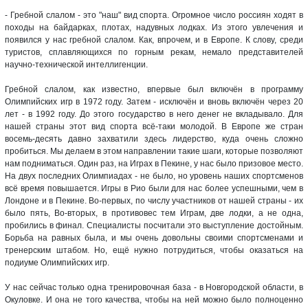
- Гребной слалом - это "наш" вид спорта. Огромное число россиян ходят в
походы на байдарках, плотах, надувных лодках. Из этого увлечения и
появился у нас гребной слалом. Как, впрочем, и в Европе. К слову, среди
туристов, сплавляющихся по горным рекам, немало представителей
научно-технической интеллигенции.
Гребной слалом, как известно, впервые был включён в программу
Олимпийских игр в 1972 году. Затем - исключён и вновь включён через 20
лет - в 1992 году. До этого государство в него денег не вкладывало. Для
нашей страны этот вид спорта всё-таки молодой. В Европе же стран
восемь-десять давно захватили здесь лидерство, куда очень сложно
пробиться. Мы делаем в этом направлении такие шаги, которые позволяют
нам подниматься. Один раз, на Играх в Пекине, у нас было призовое место.
На двух последних Олимпиадах - не было, но уровень наших спортсменов
всё время повышается. Игры в Рио были для нас более успешными, чем в
Лондоне и в Пекине. Во-первых, по числу участников от нашей страны - их
было пять, Во-вторых, в противовес тем Играм, две лодки, а не одна,
пробились в финал. Специалисты посчитали это выступление достойным.
Борьба на равных была, и мы очень довольны своими спортсменами и
тренерским штабом. Но, ещё нужно потрудиться, чтобы оказаться на
подиуме Олимпийских игр.
У нас сейчас только одна тренировочная база - в Новгородской области, в
Окуловке. И она не того качества, чтобы на ней можно было полноценно