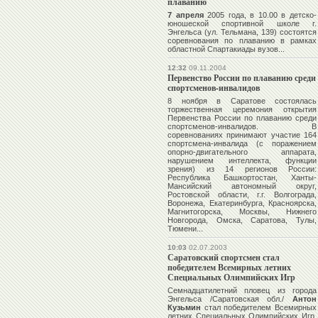
плаванию
7 апреля
2005 года, в 10.00 в детско-
юношеской спортивной школе г.
Энгельса (ул. Тельмана, 139) состоятся
соревнования по плаванию в рамках
областной Спартакиады вузов...
12:32
09.11.2004
Первенство России по плаванию среди
спортсменов-инвалидов
8 ноября в Саратове состоялась
торжественная церемония открытия
Первенства России по плаванию среди
спортсменов-инвалидов. В
соревнованиях принимают участие 164
спортсмена-инвалида (с поражением
опорно-двигательного аппарата,
нарушением интеллекта, функции
зрения) из 14 регионов России:
Республика Башкортостан, Ханты-
Мансийский автономный округ,
Ростовской области, г.г. Волгограда,
Воронежа, Екатеринбурга, Красноярска,
Магнитогорска, Москвы, Нижнего
Новгорода, Омска, Саратова, Тулы,
Тюмени...
10:03
02.07.2003
Саратовский спортсмен стал
победителем Всемирных летних
Специальных Олимпийских Игр
Семнадцатилетний пловец из города
Энгельса /Саратовская обл./
Антон
Кузьмин
стал победителем Всемирных
летних Специальных Олимпийских Игр.