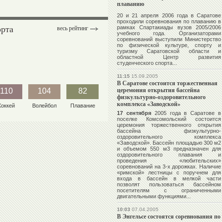
плаванию
20 и 21 апреля 2006 года в Саратове
проходили соревнования по плаванию в
орта
рамках Спартакиады вузов 2005/2006
весь рейтинг
учебного года. Организаторами
соревнований выступили Министерство
по физической культуре, спорту и
туризму Саратовской области и
областной Центр развития
студенческого спорта...
11:15
15.09.2005
В Саратове состоится торжественная
церемония открытия бассейна
110
104
82
физкультурно-оздоровительного
комплекса «Заводской»
Хоккей
Волейбол
Плавание
17 сентября
2005 года в Саратове в
поселке Комсомольский состоится
церемония торжественного открытия
бассейна физкультурно-
оздоровительного комплекса
«Заводской». Бассейн площадью 300 м2
и объемом 550 м3 предназначен для
оздоровительного плавания и
проведения «любительских»
соревнований на 3-х дорожках. Наличие
«римской» лестницы с поручнем для
входа в бассейн в мелкой части
позволят пользоваться бассейном
посетителям с ограниченными
двигательными функциями...
10:03
07.04.2005
В Энгельсе состоятся соревнования по