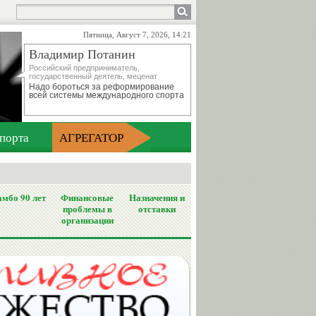
Пятница, Август 7, 2026, 14:21
Владимир Потанин
Российский предприниматель,
государственный деятель, меценат
Надо бороться за реформирование
всей системы международного спорта
порта
АГРЕГАТОР
мбо 90 лет
Финансовые
Назначения и
проблемы в
отставки
организации