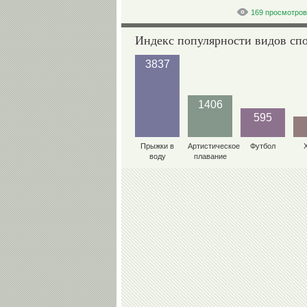
169 просмотров
Индекс популярности видов сп
3837
1406
595
Прыжки в
Артистическое
Футбол
воду
плавание