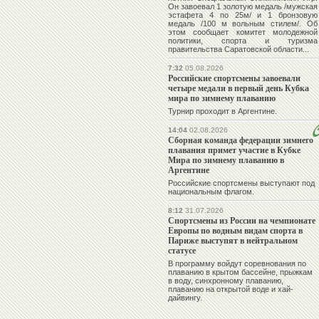
Он завоевал 1 золотую медаль /мужская
эстафета 4 по 25м/ и 1 бронзовую
медаль /100 м вольным стилем/. Об
этом сообщает комитет молодежной
политики, спорта и туризма
правительства Саратовской области...
7:32
05.08.2026
Российские спортсмены завоевали
четыре медали в первый день Кубка
мира по зимнему плаванию
Турнир проходит в Аргентине.
14:04
02.08.2026
Сборная команда федерации зимнего
плавания примет участие в Кубке
Мира по зимнему плаванию в
Аргентине
Российские спортсмены выступают под
национальным флагом.
8:12
31.07.2026
Спортсмены из России на чемпионате
Европы по водным видам спорта в
Париже выступят в нейтральном
статусе
В программу войдут соревнования по
плаванию в крытом бассейне, прыжкам
в воду, синхронному плаванию,
плаванию на открытой воде и хай-
дайвингу.