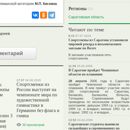
бликанской категории
М.П. Кискина
.
Регионы
(1):
Саратовская область
Читают по теме
ариев
8:15
07.07.2024
Спортсмены из Саратова установили
мировой рекорд в восьмичасовом
заплыве по Волге
ментарий
В заплыве участвовали пять
спортсменов.
11:39
25.04.2006
В Саратове пройдет Чемпионат
области по плаванию
17:37
06.08.2026
28 апреля
2006 года в Саратове
.
Спортсменки из
пройдет Чемпионат области по
плаванию. В нем примут участие около
ропы
России выступят на
180 спортсменов из Саратова,
ым
чемпионате мира по
Балаково, Балашова, Вольска,
Татищево. Соревнования будут
художественной
проведены по нескольким возрастным
гимнастике в
категориям: девушки 1993 г.р. и старше,
1994 г.р. и младше; юноши 1991 г.р. и
Германии без флага и
старше. 1992 г.р. и младше...
плин 3
гимна
мая
13:52
24.04.2006
Саратовские студенты выявили
30 просмотров
ия)
сильнейших в соревнованиях по