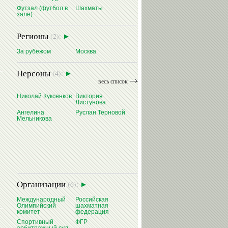
Футзал (футбол в
Шахматы
зале)
Регионы
(2):
За рубежом
Москва
Персоны
(4):
весь список
Николай Куксенков
Виктория
Листунова
Ангелина
Руслан Терновой
Мельникова
Организации
(6):
Международный
Российская
Олимпийский
шахматная
комитет
федерация
Спортивный
ФГР