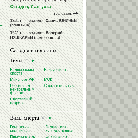
Сегодня, 7 августа
весь список
1931
г. — родился
Харис ЮНИЧЕВ
(плавание)
1941
г. — родился
Валерий
ПУШКАРЕВ
(водное поло)
1947
г. — родился
Валерий
Сегодня в новостях
ИЛЬИНЫХ
(гимнастика спортивная)
1954
г. — родился
Валерий
Темы
(7):
ГАЗЗАЕВ
(футбол)
1956
Водные виды
г. — родился
Вокруг спорта
Владимир
спорта
РЫБАКОВ
(легкая атлетика)
Минспорт РФ
МОК
читать далее
Россия под
Спорт и политика
нейтральным
флагом
Спортивный
некролог
Виды спорта
(6):
Гимнастика
Гимнастика
спортивная
художественная
Прыжки в воду
Фехтование