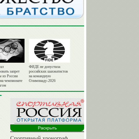
ал
ФИДЕ не допустила
овать запрет
российских шахматистов
м из России
на командную
 на чемпионате
Олимпиаду-2026
агом
Раскрыть
Спортивный хронограф