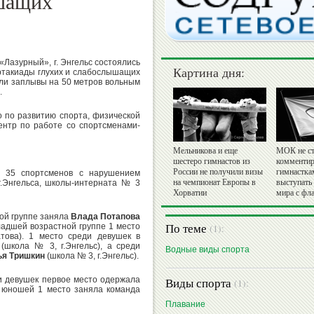
ышащих
«Лазурный», г. Энгельс состоялись
Картина дня:
ртакиады глухих и слабослышащих
ли заплывы на 50 метров вольным
.
 по развитию спорта, физической
ентр по работе со спортсменами-
Мельникова и еще
МОК не ст
шестеро гимнастов из
комментир
России не получили визы
гимнастка
е 35 спортсменов с нарушением
на чемпионат Европы в
выступать
г.Энгельса, школы-интерната № 3
Хорватии
мира с фл
ой группе заняла
Влада Потапова
По теме
ладшей возрастной группе 1 место
(1):
това). 1 место среди девушек в
(школа № 3, г.Энгельс), а среди
Водные виды спорта
ья Тришкин
(школа № 3, г.Энгельс).
и девушек первое место одержала
Виды спорта
(1):
и юношей 1 место заняла команда
Плавание