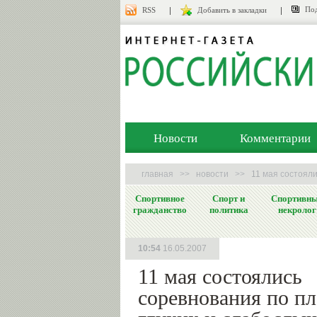
Под
RSS
Добавить в закладки
Новости
Комментарии
главная
>>
новости
>>
11 мая состоял
Спортивное
Спорт и
Спортивн
гражданство
политика
некролог
10:54
16.05.2007
11 мая состоялись
соревнования по п