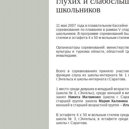
глухих и слабосл
школьников
11 мая 2007 года в плавательном бассейне 
соревнования по плаванию в рамках V спа
школьников. В программе соревнований бы
стилем и эстафета 4 х 50 м вольным стилем
Организаторы соревнований: министерство
культуры и туризма области, областной Ц
инвалидами.
Всего в соревнованиях приняло участи
функции слуха из школы-интерната № 1 
г.Энгельса и школы-интерната г.Саратова.
1 место среди девушек в младшей возрастн
(школа № 3, г.Энгельс), среди юношей в м
занял
Никита Матвиенко
(школа г. Сара
старшей группе заняла
Мария Калинина
юношей в старшей возрастной группе –
Ил
В эстафете 4 х 50 м вольным стилем сред
школа № 3, г.Энгельса, в эстафете сред
школы г. Саратова.