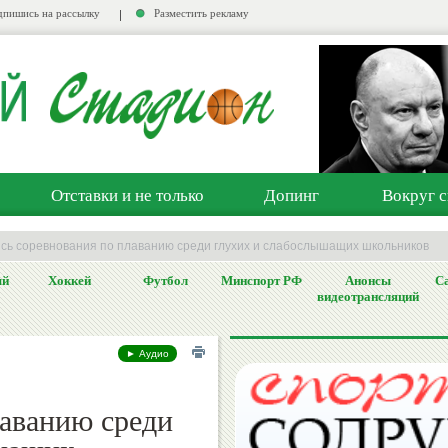
пишись на рассылку
Разместить рекламу
Отставки и не только
Допинг
Вокруг с
ись соревнования по плаванию среди глухих и слабослышащих школьников
ый
Хоккей
Футбол
Минспорт РФ
Анонсы
Са
видеотрансляций
► Аудио
лаванию среди