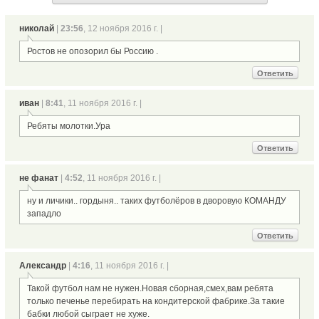
николай
|
23:56
, 12 ноября 2016 г. |
Ростов не опозорил бы Россию .
Ответить
иван
|
8:41
, 11 ноября 2016 г. |
Ребяты молотки.Ура
Ответить
не фанат
|
4:52
, 11 ноября 2016 г. |
ну и личики.. гордыня.. таких футболёров в дворовую КОМАНДУ
западло
Ответить
Александр
|
4:16
, 11 ноября 2016 г. |
Такой футбол нам не нужен.Новая сборная,смех,вам ребята
только печенье перебирать на кондитерской фабрике.За такие
бабки любой сыграет не хуже.