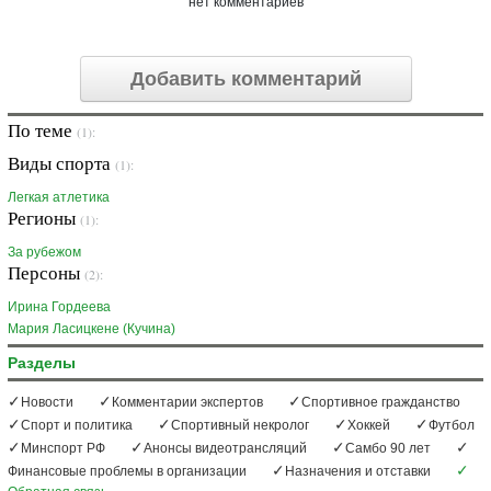
нет комментариев
Добавить комментарий
По теме
(1):
Виды спорта
(1):
Легкая атлетика
Регионы
(1):
За рубежом
Персоны
(2):
Ирина Гордеева
Мария Ласицкене (Кучина)
Разделы
Новости
Комментарии экспертов
Спортивное гражданство
Спорт и политика
Спортивный некролог
Хоккей
Футбол
Минспорт РФ
Анонсы видеотрансляций
Самбо 90 лет
Финансовые проблемы в организации
Назначения и отставки