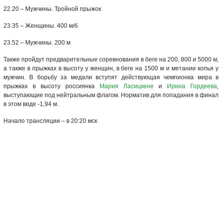
22.20 – Мужчины. Тройной прыжок
23.35 – Женщины. 400 м/б
23.52 – Мужчины. 200 м
Также пройдут предварительные соревнования в беге на 200, 800 и 5000 м,
а также в прыжках в высоту у женщин, в беге на 1500 м и метании копья у
мужчин. В борьбу за медали вступят действующая чемпионка мира в
прыжках в высоту россиянка
Мария Ласицкене
и
Ирина Гордеева
,
выступающие под нейтральным флагом. Норматив для попадания в финал
в этом виде -1,94 м.
Начало трансляции – в 20:20 мск