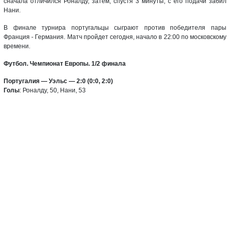
сначала отличился Роналду, затем, спустя 3 минуты, с его подачи забил
Нани.
В финале турнира португальцы сыграют против победителя пары
Франция - Германия. Матч пройдет сегодня, начало в 22:00 по московскому
времени.
Футбол. Чемпионат Европы. 1/2 финала
Португалия — Уэльс — 2:0 (0:0, 2:0)
Голы
: Роналду, 50, Нани, 53